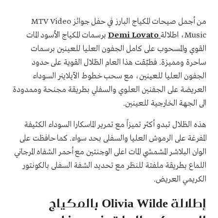
من أجمل صيحات المكياج البارز في حفل جوائز MTV Video
Music، اطلالة
Demi Lovato
برسمات المكياج الأسود المات
القوي والمسحوب على كامل الجفون العليا للعينين برسمات
ساحرة ومميزة. فطبّقت هذا العام الظلال القوية على حدود
الجفون العليا للعينين، مع سحب خطوط الآيلاينر السوداء
العريضة على الجفنين العلوي والسفلي بطريقة مجنحة وممدودة
الى الجهة الخارجية للعينين.
هذه الظلال تبدو أكثر تميزاً مع تمرير الماسكارا السوداء الكثيفة
المفرغة على الرموش العليا والسفلى بحد سواء. كما حافظت على
الوان البلاشر المشمشي المات اعلى الوجنتين مع أحمر الشفاه المرجاني
اللماع بطريقة ملفتة للنظر مع تحديد الشفة السفلى بالكونتور
الكريمي العريض.
إطلالة Olivia Wilde بالمكياج