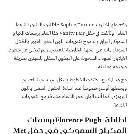
وكعادتها اختارت Sophie Turnerاطلالة جمالية جريئة هذا
العام، وتألقت في حفل Vanity Fair هذا العام برسمات المكياج
السموكي البراق والمدموج بتدرجات اللون الفضي القوي والظلال
السوداء المات على الجهة الخارجية للعينين. ولم تتخلى عن خطوط
الآيلاينر السوداء المسحوبة على الجفون السفلى للعينين بطريقة
مجنحة وملفتة.
مع هذا المكياج، طبّقت الخطوط بشكل يبرز سحبة العينين
ويجعلها أوسع خصوصاً عند اضاءة الجفون السفلى باللون
البرونزي. كما أتت الوان احمر الشفاه مشرقة مع التموجات
اللماعة.
إطلالة Florence Pughبرسمات
المكياج السموكي في حفل Met