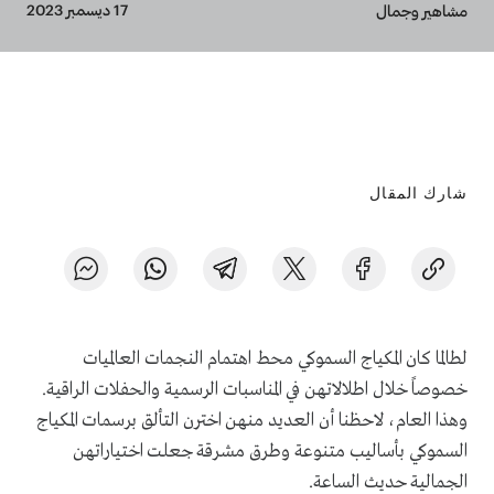
Breadcrumb
17 ديسمبر 2023
مشاهير وجمال
شارك المقال
لطالما كان المكياج السموكي محط اهتمام النجمات العالميات
خصوصاً خلال اطلالاتهن في المناسبات الرسمية والحفلات الراقية.
وهذا العام، لاحظنا أن العديد منهن اخترن التألق برسمات المكياج
السموكي بأساليب متنوعة وطرق مشرقة جعلت اختياراتهن
الجمالية حديث الساعة.