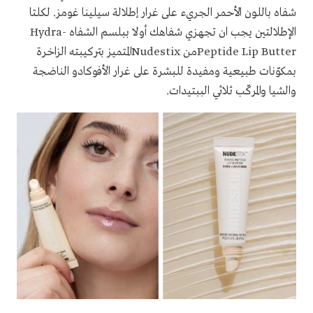
شفاه باللون الأحمر الجريء على غرار إطلالة سيلينا غومز. لكلتا
الإطلالتين يجب ان تجهزي شفاهك أولا ببلسم الشفاه
Hydra-
Peptide Lip Butter
من
Nudestix
المتميز بتركيبته الزاخرة
بمكوّنات طبيعية ومفيدة للبشرة على غرار الأفوكادو الناضجة
والشيا والمركّب ثلاثي الببتيدات.