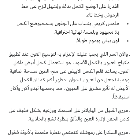
القدرة على الوضع الكحل بدقة ويُسَهل المزج على خط
الرموش وخط الماء
.
ملمس كريمي ينساب على الجفون يسمحبوضع الكحل
بلا مجهود وبلمسة نهائية احترافية
.
لون يبقى ويدوم طويلاً.
ـ والآن السر الذي يجب عليك الإلتزام به لتوسيع العين عند تطبيق
مكياج العيون بالكحل الأسود، هو استعمال كحل أبيض داخل
العين. يساعد قلم الكحل الابيض على منح العين مساحة اضافية
وهمية تجعل من العيون تبدوان بمظهر أكبر.كما ان الكحل
الأبيض له تأثير مشرق على العيون، مما يجعلها تبدو أكبر وأكثر
استيقاظاً.
ـ مرري القليل من الهايلاتر على اصبعك ووزعيه بشكل خفيف على
كامل الجفن لإنارة العين والتألق بنظرة تشع بالجاذبية.
ـ مرري المسكارا على رموشك لتتمتعي بنظرة مفعمة بالأنوثة فطول