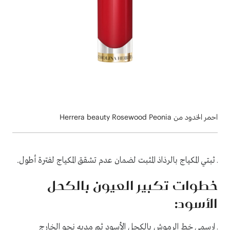
احمر الخدود من Herrera beauty Rosewood Peonia
ـ ثبتي المكياج بالرذاذ المثبت لضمان عدم تشقق المكياج لفترة أطول.
خطوات تكبير العيون بالكحل
الأسود:
ـ ارسمي خط الرموش بالكحل الأسود ثم مديه نحو الخارج