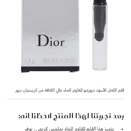
قلم الكحل الأسود ديورشو المقاوم للماء عالي الكثافة من كريستيان ديور
بعد تجربتنا لهذا المنتج لاحظنا انه:
يتميز هذا القلم المقاوم للماء بملمس كريمي، يوفر