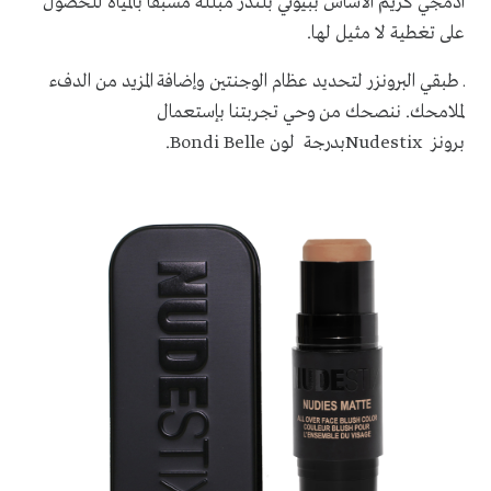
ادمجي كريم الأساس ببيوتي بلندر مبللة مسبقا بالمياه للحصول
على تغطية لا مثيل لها.
ـ طبقي البرونزر لتحديد عظام الوجنتين وإضافة المزيد من الدفء
لملامحك. ننصحك من وحي تجربتنا
بإستعمال
برونز
Nudestix
بدرجة لون
Bondi Belle
.