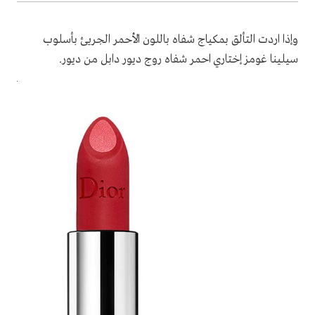
وإذا اردت التألق بمكياج شفاه باللون الأحمر الجريئ بأسلوب
سيلينا غومز إختاري احمر شفاه روج ديور دابل من ديور.