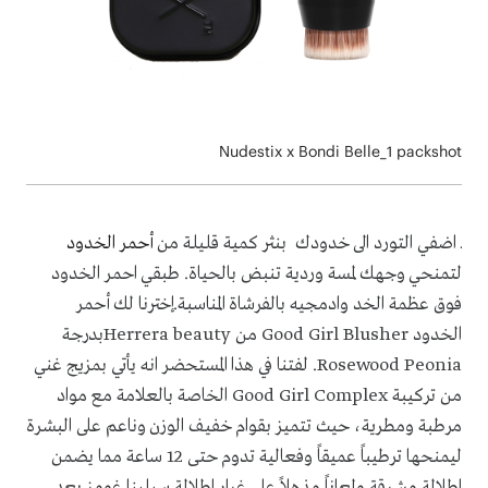
Nudestix x Bondi Belle_1 packshot
ـ اضفي التورد الى خدودك بنثر كمية قليلة من
أحمر الخدود
لتمنحي وجهك لمسة وردية تنبض بالحياة. طبقي احمر الخدود
فوق عظمة الخد وادمجيه بالفرشاة المناسبة.
إخترنا لك أحمر
الخدود
Good Girl Blusher
من
Herrera beauty
بدرجة
Rosewood Peonia
. لفتنا في هذا المستحضر انه يأتي بمزيج غني
من تركيبة
Good Girl Complex
الخاصة بالعلامة مع مواد
مرطبة ومطرية، حيث تتميز بقوام خفيف الوزن وناعم على البشرة
ليمنحها ترطيباً عميقاً وفعالية تدوم حتى 12 ساعة مما يضمن
إطلالة مشرقة ولمعاناً مذهلاً على غرار إطلالة سيلينا غومز.بعد