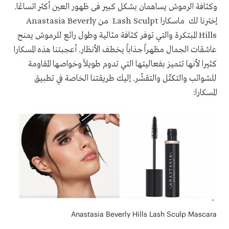
وكثافة الرموش يساهمان بشكل كبير فى ظهور العين أكثر اتساعًا.
إخترنا لك ماسكارا
Lash Sculpt
من
Anastasia Beverly
Hills
المبتكرة والتي توفر كثافة مثالية وطول رائع للرموش يمنح
عاشقات الجمال مظهراً جذاباً يخطف الأنظار. أعجبتنا هذه المسكارا
كثيرا لأنها تتميز بفعاليتها التي تدوم طويلاً وخواصها المقاومة
للشوائب والتكتّل والتقشّر. إليك طريقتنا الخاصة في تطبيق
المسكارا
:
Anastasia Beverly Hills Lash Sculp Mascara