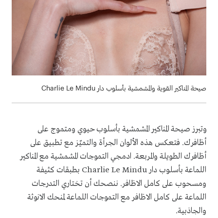
صيحة المناكير القوية والمشمشية بأسلوب دار Charlie Le Mindu
وتبرز صيحة المناكير المشمشية بأسلوب حيوي ومتموج على
أظافرك. فتعكس هذه الألوان الجرأة والتميّز مع تطبيق على
أظافرك الطويلة والمربعة. ادمجي التموجات المشمشية مع المناكير
اللماعة بأسلوب دار Charlie Le Mindu بطبقات كثيفة
ومسحوب على كامل الاظافر. ننصحك أن تختاري التدرجات
اللماعة على كامل الاظافر مع التموجات اللماعة لمنحك الانوثة
والجاذبية.