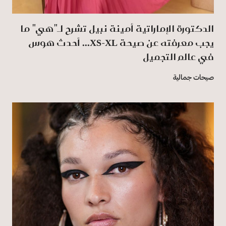
الدكتورة الإماراتية أمينة نبيل تشرح لـ"هي" ما
يجب معرفته عن صيحة XS-XL... أحدث هوس
في عالم التجميل
صيحات جمالية