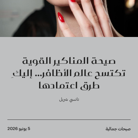
صيحة المناكير القوية
تكتسح عالم الأظافر... إليكِ
طرق اعتمادها
نانسي شربل
Breadcrumb
5 يونيو 2026
صيحات جمالية