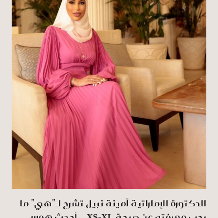
الدكتورة الإماراتية أمينة نبيل تشرح لـ"هي" ما
يجب معرفته عن صيحة XS-XL... أحدث هوس