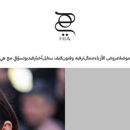
وضة
عروض الأزياء
جمال
ترفيه وفنون
لايف ستايل
أخبار
فيديو
تسوّقي مع هي