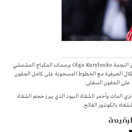
من الاطلالات الجمالية الساحرة في مهرجان كان 2026، تألق النجمة Olga Kurylenko برسمات المكياج المشمشي
لظلال الصيفية مع الخطوط المسحوبة على كامل الجفون
 على الجفون السفلى.
زي المات وأحمر الشفاه النيود الذي يبرز حجم الشفاه
اه بالكونتور الفاتح.