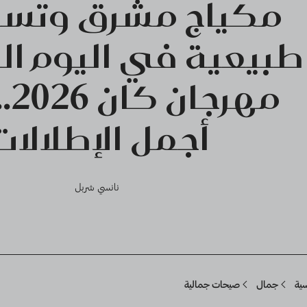
مكياج مشرق وتسر
طبيعية في اليوم الر
مهر
أجمل الإطلالات
نانسي شربل
Breadcru
سية
جمال
صيحات جمالية