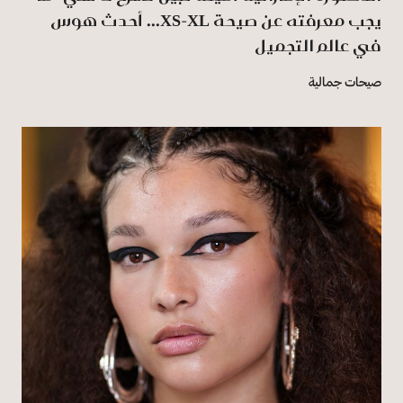
يجب معرفته عن صيحة XS-XL... أحدث هوس
في عالم التجميل
صيحات جمالية