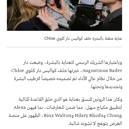
عناية متقنة بالبشرة خلف كواليس دار كلوي Chloe
وباعتبارها الشريك الرسمي للعناية بالبشرة، وضعت دار
Augustinus Bader، خبرتها خلف كواليس دار كلوي Chloe
من خلال نظام عالي الأداء تم تصميمه خصيصاً لترطيب البشرة
وتجديدها ونحتها.
وكان هذا الروتين المنسق بعناية هو الذي خلق القاعدة المثالية
لتطبيق مكياج سهل، مما ضمن للعارضات، بما فيهن Alexa
Chung وHilary Rhoda وBinx Walton، الظهور على منصة
العرض بتوهج لا تشوبه شائبة.