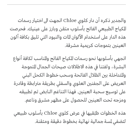
والجدير ذكره أن دار كلوي Chloe اتجهت الى اختيار رسمات
المكياج الطبيعي الفاتح بأسلوب متقن وبارز على عينيك. فحرصت
هذه الدار على استخدام الألوان المات والنيود التي تليق بكافة ألون
العينين بتموجات كريمية مشرقة.
اتجهي بأسلوبها نحو رسمات المكياج الفاتح والمناسب لكافة أنواع
البشرة، ولفتنا في هذه الاطلالات صيحات الجمال المتموجة
والمتداخلة بين الظلال الفاتحة وسحب خطوط الكحل البني
العريض على الجفنين العلوي والسفلي بطريقة مترابطة وقادرة
على توسيع سحبة العينين. فهذا التناغم النابض تم تطبيقه
ومزجه تحت العينين للحصول على مظهر مشرق وناعم.
هذه الخطوات طبّقيها في عرض كلوي Chloe بأسلوب طبيعي
لتضفي لمسة جمالية نهائية بخطوط دقيقة ومتقنة.