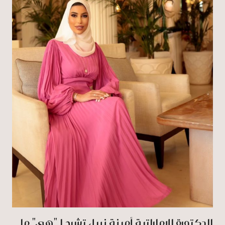
الدكتورة الإماراتية أمينة نبيل تشرح لـ"هي" ما