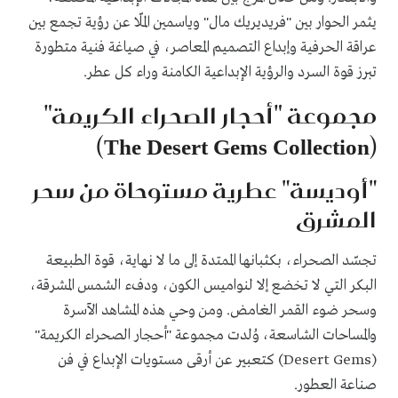
يثمر الحوار بين "فريديريك مال" وياسمين الملّا عن رؤية تجمع بين
عراقة الحرفية وإبداع التصميم المعاصر، في صياغة فنية متطورة
تبرز قوة السرد والرؤية الإبداعية الكامنة وراء كل عطر.
مجموعة "أحجار الصحراء الكريمة"
(The Desert Gems Collection)
"أوديسة" عطرية مستوحاة من سحر
المشرق
تجسّد الصحراء، بكثبانها الممتدة إلى ما لا نهاية، قوة الطبيعة
البكر التي لا تخضع إلا لنواميس الكون، ودفء الشمس المشرقة،
وسحر ضوء القمر الغامض. ومن وحي هذه المشاهد الآسرة
والمساحات الشاسعة، وُلدت مجموعة "أحجار الصحراء الكريمة"
(Desert Gems) كتعبير عن أرقى مستويات الإبداع في فن
صناعة العطور.