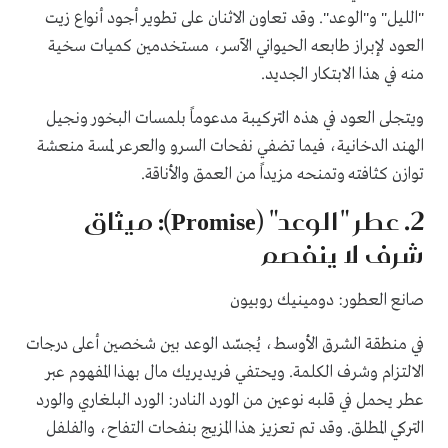
"الليل" و"الوعد". وقد تعاون الاثنان على تطوير أجود أنواع زيت
العود لإبراز طابعه الحيواني الآسر، مستخدمين كميات سخية
منه في هذا الابتكار الجديد.
ويتجلى العود في هذه التركيبة مدعوماً بلمسات البخور ونجيل
الهند الدخانية، فيما تضفي نفحات السرو والعرعر لمسة منعشة
توازن كثافته وتمنحه مزيداً من العمق والأناقة.
2. عطر "الوعد" (Promise): ميثاق
شرف لا ينفصم
صانع العطور: دومينيك روبيون
في منطقة الشرق الأوسط، يُجسّد الوعد بين شخصين أعلى درجات
الالتزام وشرف الكلمة. ويحتفي فريديريك مال بهذا المفهوم عبر
عطر يحمل في قلبه نوعين من الورد النادر: الورد البلغاري والورد
التركي المطلق. وقد تم تعزيز هذا المزيج بنفحات التفاح، والفلفل