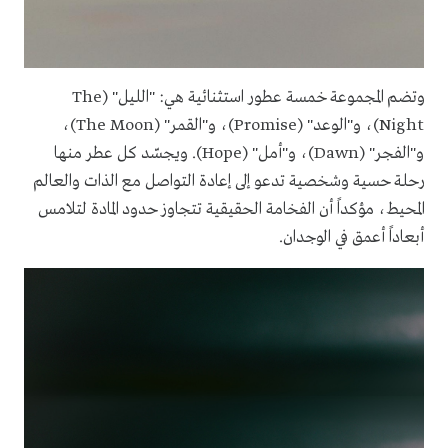
وتضم المجموعة خمسة عطور استثنائية هي: "الليل" (The
Night)، و"الوعد" (Promise)، و"القمر" (The Moon)،
و"الفجر" (Dawn)، و"أمل" (Hope). ويجسّد كل عطر منها
رحلة حسية وشخصية تدعو إلى إعادة التواصل مع الذات والعالم
المحيط، مؤكداً أن الفخامة الحقيقية تتجاوز حدود المادة لتلامس
أبعاداً أعمق في الوجدان.