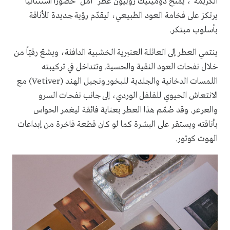
الكريمة"، يمنح دومينيك روبيون عطر "أمل" حضوراً استثنائياً
يرتكز على فخامة العود الطبيعي، ليقدّم رؤية جديدة للأناقة
بأسلوب مبتكر.
ينتمي العطر إلى العائلة العنبرية الخشبية الدافئة، ويشعّ رقيّاً من
خلال نفحات العود النقية والحسية. وتتداخل في تركيبته
اللمسات الدخانية والجلدية للبخور ونجيل الهند (Vetiver) مع
الانتعاش الحيوي للفلفل الوردي، إلى جانب نفحات السرو
والعرعر. وقد صُمّم هذا العطر بعناية فائقة ليغمر الحواس
بأناقته ويستقر على البشرة كما لو كان قطعة فاخرة من إبداعات
الهوت كوتور.