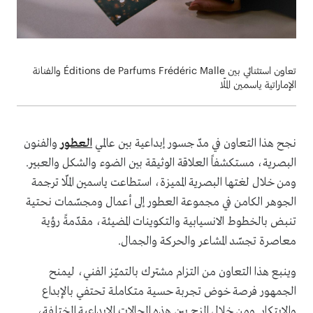
تعاون استثنائي بين Éditions de Parfums Frédéric Malle والفنانة
الإماراتية ياسمين الملّا
نجح هذا التعاون في مدّ جسور إبداعية بين عالمي
العطور
والفنون
البصرية، مستكشفاً العلاقة الوثيقة بين الضوء والشكل والعبير.
ومن خلال لغتها البصرية المميزة، استطاعت ياسمين الملّا ترجمة
الجوهر الكامن في مجموعة العطور إلى أعمال ومجسّمات نحتية
تنبض بالخطوط الانسيابية والتكوينات المضيئة، مقدّمةً رؤية
معاصرة تجسّد المشاعر والحركة والجمال.
وينبع هذا التعاون من التزام مشترك بالتميّز الفني، ليمنح
الجمهور فرصة خوض تجربة حسية متكاملة تحتفي بالإبداع
والابتكار. ومن خلال المزج بين هذه المجالات الإبداعية المختلفة،