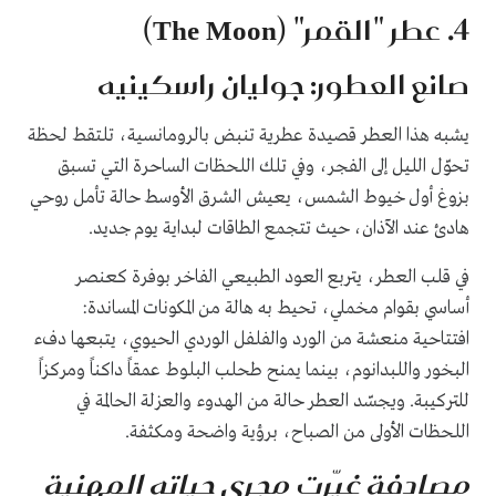
4. عطر "القمر" (The Moon)
صانع العطور: جوليان راسكينيه
يشبه هذا العطر قصيدة عطرية تنبض بالرومانسية، تلتقط لحظة
تحوّل الليل إلى الفجر، وفي تلك اللحظات الساحرة التي تسبق
بزوغ أول خيوط الشمس، يعيش الشرق الأوسط حالة تأمل روحي
هادئ عند الآذان، حيث تتجمع الطاقات لبداية يوم جديد.
في قلب العطر، يتربع العود الطبيعي الفاخر بوفرة كعنصر
أساسي بقوام مخملي، تحيط به هالة من المكونات المساندة:
افتتاحية منعشة من الورد والفلفل الوردي الحيوي، يتبعها دفء
البخور واللبدانوم، بينما يمنح طحلب البلوط عمقاً داكناً ومركزاً
للتركيبة. ويجسّد العطر حالة من الهدوء والعزلة الحالمة في
اللحظات الأولى من الصباح، برؤية واضحة ومكثفة.
مصادفة غيّرت مجرى حياته المهنية