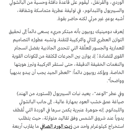
الوردي، والقرنفل، ليقوم على قاعدة دافئة وحسية من الباتشولي
والسيبريول واللبدانوم، في توليفة عطرية متماسكة وشفافة،
أشبه بوعدٍ غير مرئي لكنه حاضر بقوة.
يُعرف دومينيك روبيون بأنه مبتكر جريء يسعى دائماً إلى تحقيق
التوازن العطري المثالي والتركيبة المتقنة. وتشبه عطورُه التصاميم
المعمارية والجسور المعلّقة التي تتحدى الجاذبية بفضل انسجام
القوى المتضادة؛ إذ يوازن بين الجرعات المكثفة من المكونات القوية
والنغمات الخفيفة الدقيقة، حتى تستقر التركيبة وتبرز هويتها
الخاصة. ويؤكد روبيون دائماً: "العطر الجيد يجب أن يبدو بديهياً
وواضحاً".
وفي عطر "الوعد"، يعيد نبات السيبريول (المستورد من الهند)
صياغة عمق خشب العود بمهارة عالية، إلى جانب الباتشولي
واللبدانوم. إنه جوهرة عنبرية يكمن سرها في الوردة التي تُقطف
يدوياً عند شروق الشمس وفق تقاليد متوارثة، حيث يتطلب
استخراج كيلوغرام واحد من
زيت الورد الصافي
ما يقارب أربعة