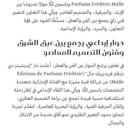
Parfums Frédéric Malle وياسمين الملّا حوارًا مدروسًا بين
الإرث، والحِرفية، والتصميم المعاصر. ويأتي هذا التعاون كتعبير
فني راقٍ يجمع بين الفن والعطر، مسلّطًا الضوء على قوّة
التعاون، والسرد، والرؤية الإبداعية.
حوار إبداعي يجمع بين عبق الشرق
وفنون التصميم المعاصر:
في تعاون يرسّخ الحوار بين الفن والعطر، أعلنت دار "إيديشينز دي
بارفام فريديريك مال" (Éditions de Parfums Frédéric
Malle) عن شراكة فنية مميزة مع الفنانة الإماراتية متعددة
التخصصات ياسمين الملّا. ويأتي هذا اللقاء الإبداعي في إطار رحلة
استكشافية حسية فريدة تجمع بين براعة التصميم العطري،
وإتقان الحرفية الفنية، والرؤية البصرية المعاصرة، لتقدّم تجربة
تتجاوز حدود التعبير التقليدي نحو آفاق جديدة من الابتكار
والجمال.