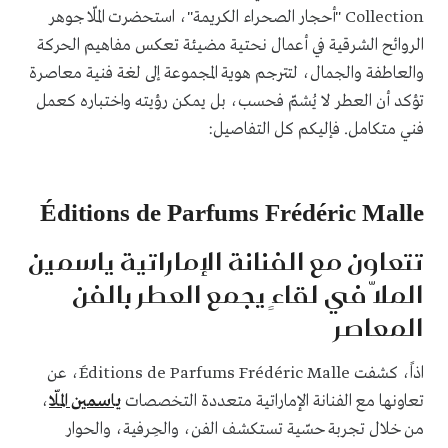
Collection "أحجار الصحراء الكريمة"، استحضرت الملّا جوهر
الروائح الشرقية في أعمال نحتية مضيئة تعكس مفاهيم الحركة
والعاطفة والجمال، لتترجم هوية المجموعة إلى لغة فنية معاصرة
تؤكد أن العطر لا يُشمّ فحسب، بل يمكن رؤيته واختباره كعمل
فني متكامل. فإليكم كل التفاصيل:
Éditions de Parfums Frédéric Malle
تتعاون مع الفنانة الإماراتية ياسمين
الملّا في لقاءٍ يجمع العطر بالفن
المعاصر
اذاً، كشفت Éditions de Parfums Frédéric Malle، عن
تعاونها مع الفنانة الإماراتية متعددة التخصصات
ياسمين الملّا
،
من خلال تجربة حسّية تستكشف الفن، والحِرفية، والحوار