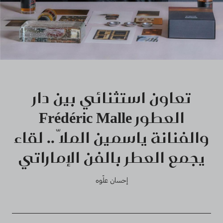
تعاون استثنائي بين دار
العطور Frédéric Malle
والفنانة ياسمين الملّا .. لقاء
يجمع العطر بالفن الإماراتي
إحسان علّوه