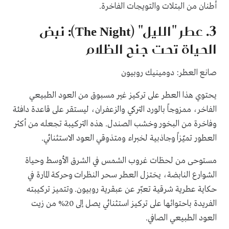
أطنان من البتلات والتويجات الفاخرة.
3. عطر "الليل" (The Night): نبض
الحياة تحت جنح الظلام
صانع العطر: دومينيك روبيون
يحتوي هذا العطر على تركيز غير مسبوق من العود الطبيعي
الفاخر، ممزوجاً بالورد التركي والزعفران، ليستقر على قاعدة دافئة
وفاخرة من البخور وخشب الصندل. هذه التركيبة تجعله من أكثر
العطور تميّزاً وجاذبية لخبراء ومتذوقي العود الاستثنائي.
مستوحى من لحظات غروب الشمس في الشرق الأوسط وحياة
الشوارع النابضة، يختزل العطر سحر النظرات وحركة المارة في
حكاية عطرية شرقية تعبّر عن عبقرية روبيون. وتتميز تركيبته
الفريدة باحتوائها على تركيز استثنائي يصل إلى 20% من زيت
العود الطبيعي الصافي.