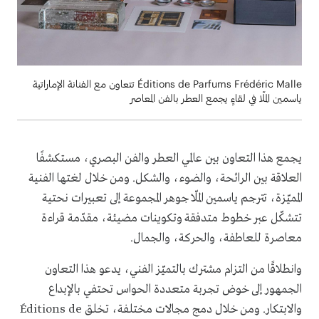
Éditions de Parfums Frédéric Malle تتعاون مع الفنانة الإماراتية
ياسمين الملّا في لقاءٍ يجمع العطر بالفن المعاصر
يجمع هذا التعاون بين عالمي العطر والفن البصري، مستكشفًا
العلاقة بين الرائحة، والضوء، والشكل. ومن خلال لغتها الفنية
المميّزة، تترجم ياسمين الملّا جوهر المجموعة إلى تعبيرات نحتية
تتشكّل عبر خطوط متدفقة وتكوينات مضيئة، مقدّمة قراءة
معاصرة للعاطفة، والحركة، والجمال.
وانطلاقًا من التزام مشترك بالتميّز الفني، يدعو هذا التعاون
الجمهور إلى خوض تجربة متعددة الحواس تحتفي بالإبداع
والابتكار. ومن خلال دمج مجالات مختلفة، تخلق Éditions de