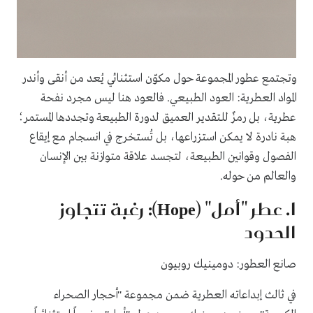
وتجتمع عطور المجموعة حول مكوّن استثنائي يُعد من أنقى وأندر
المواد العطرية: العود الطبيعي. فالعود هنا ليس مجرد نفحة
عطرية، بل رمزٌ للتقدير العميق لدورة الطبيعة وتجددها المستمر؛
هبة نادرة لا يمكن استزراعها، بل تُستخرج في انسجام مع إيقاع
الفصول وقوانين الطبيعة، لتجسد علاقة متوازنة بين الإنسان
والعالم من حوله.
1. عطر "أمل" (Hope): رغبة تتجاوز
الحدود
صانع العطور: دومينيك روبيون
في ثالث إبداعاته العطرية ضمن مجموعة "أحجار الصحراء