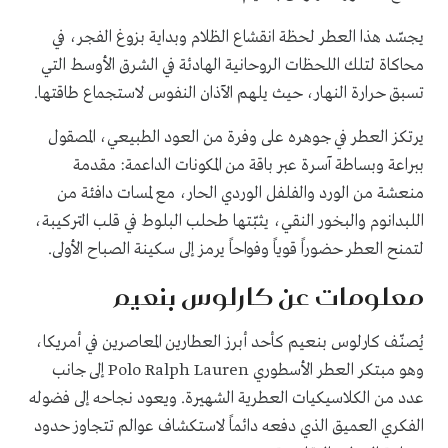
يجسّد هذا العطر لحظة انقشاع الظلام وبداية بزوغ الفجر، في
محاكاة لتلك اللحظات الروحانية الهادئة في الشرق الأوسط التي
تسبق حرارة النهار، حيث يلهم الآذان النفوس لاستجماع طاقتها.
يرتكز العطر في جوهره على وفرة من العود الطبيعي، المصقول
ببراعة وبساطة آسرة عبر باقة من المكونات الداعمة: مقدمة
منعشة من الورد والفلفل الوردي الحار، مع لمسات دافئة من
اللبدانوم والبخور النقي، يثبّتها طحلب البلوط في قلب التركيبة،
لتمنح العطر حضوراً قوياً وفواحاً يرمز إلى سكينة الصباح الأولى.
معلومات عن كارلوس بنعيم
يُصنّف كارلوس بنعيم كأحد أبرز العطارين المعاصرين في أمريكا،
وهو مبتكر العطر الأسطوري Polo Ralph Lauren إلى جانب
عدد من الكلاسيكيات العطرية الشهيرة. ويعود نجاحه إلى فضوله
الفكري العميق الذي دفعه دائماً لاستكشاف عوالم تتجاوز حدود