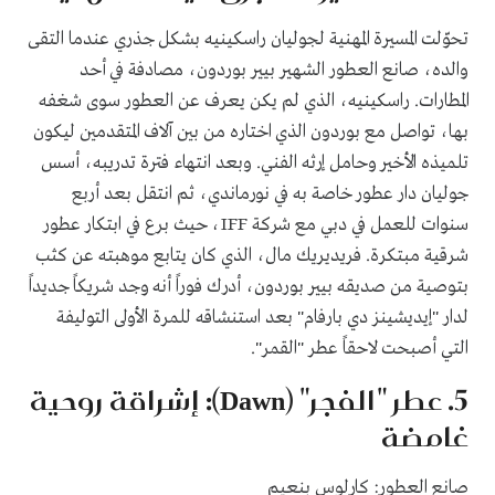
تحوّلت المسيرة المهنية لجوليان راسكينيه بشكل جذري عندما التقى
والده، صانع العطور الشهير بيير بوردون، مصادفة في أحد
المطارات. راسكينيه، الذي لم يكن يعرف عن العطور سوى شغفه
بها، تواصل مع بوردون الذي اختاره من بين آلاف المتقدمين ليكون
تلميذه الأخير وحامل إرثه الفني. وبعد انتهاء فترة تدريبه، أسس
جوليان دار عطور خاصة به في نورماندي، ثم انتقل بعد أربع
سنوات للعمل في دبي مع شركة IFF، حيث برع في ابتكار عطور
شرقية مبتكرة. فريديريك مال، الذي كان يتابع موهبته عن كثب
بتوصية من صديقه بيير بوردون، أدرك فوراً أنه وجد شريكاً جديداً
لدار "إيديشينز دي بارفام" بعد استنشاقه للمرة الأولى التوليفة
التي أصبحت لاحقاً عطر "القمر".
5. عطر "الفجر" (Dawn): إشراقة روحية
غامضة
صانع العطور: كارلوس بنعيم