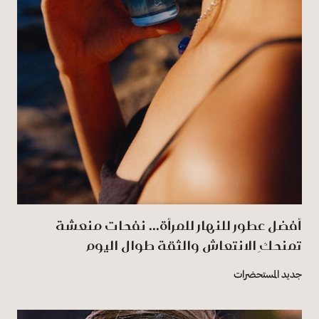
أفضل عطور للنهار للمرأة... نفحات منعشة
تمنحكِ الانتعاش والثقة طوال اليوم
جديد المستحضرات