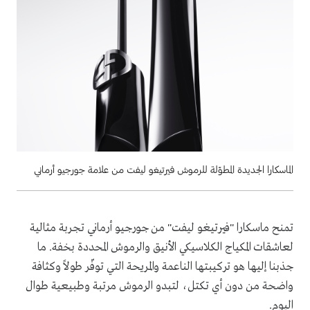
الماسكارا الجديدة المطوّلة للرموش فيرتيغو ليفت من علامة جورجيو أرماني
تمنح ماسكارا "فيرتيغو ليفت" من جورجيو أرماني تجربة مثالية
لعاشقات المكياج الكلاسيكي الأنيق والرموش المحددة بخفة. ما
جذبنا إليها هو تركيبتها الناعمة والمريحة التي توفّر طولاً وكثافة
واضحة من دون أي تكتل، لتبدو الرموش مرتبة وطبيعية طوال
اليوم.