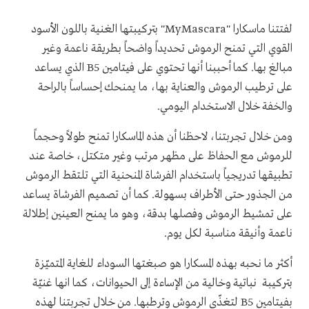
لفتتنا ماسكارا "MyMascara" بتركيبتها الغنية باللون الأسود
القوي التي تمنح الرموش تحديداً واضحاً بطريقة ناعمة وغير
مبالغ بها. كما أحببنا أنها تحتوي على فيتامين B5 الذي يساعد
على ترطيب الرموش والعناية بها، ما يمنحك إحساساً بالراحة
والخفة خلال الاستخدام اليومي.
ومن خلال تجربتنا، لاحظنا أن هذه الماسكارا تمنح طولاً وحجماً
للرموش مع الحفاظ على مظهر مرتب وغير متكتل، خاصة عند
تطبيقها تدريجياً باستخدام الفرشاة المنحنية التي تلتقط الرموش
من الجذور حتى الأطراف بسهولة. كما أن تصميم الفرشاة يساعد
على تمشيط الرموش وفصلها بدقة، وهو ما يمنح العينين إطلالة
ناعمة وأنيقة مناسبة لكل يوم.
أكثر ما نحبه بهذه المسكارا هو صبغتها السوداء للغاية المتميّزة
بتركيبة نباتية وخالية من الإساءة إلى الحيوانات، كما انها غنيّة
بفيتامين B5 لتغذّي الرموش وترطبها. من خلال تجربتنا لهذه