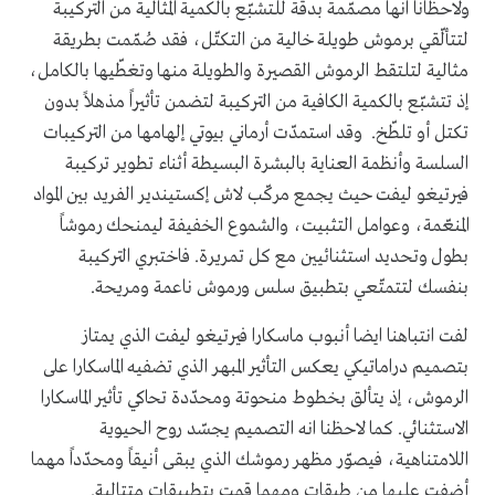
ولاحظانا انها مصمّمة بدقّة للتشبّع بالكمية المثالية من التركيبة
لتتألّقي برموش طويلة خالية من التكتّل، فقد صُمّمت بطريقة
مثالية لتلتقط الرموش القصيرة والطويلة منها وتغطّيها بالكامل،
إذ تتشبّع بالكمية الكافية من التركيبة لتضمن تأثيراً مذهلاً بدون
تكتل أو تلطّخ. وقد استمدّت أرماني بيوتي إلهامها من التركيبات
السلسة وأنظمة العناية بالبشرة البسيطة أثناء تطوير تركيبة
فيرتيغو ليفت حيث يجمع مركّب لاش إكستيندير الفريد بين المواد
المنعّمة، وعوامل التثبيت، والشموع الخفيفة ليمنحك رموشاً
بطول وتحديد استثنائيين مع كل تمريرة. فاختبري التركيبة
بنفسك لتتمتّعي بتطبيق سلس ورموش ناعمة ومريحة.
لفت انتباهنا ايضا أنبوب ماسكارا فيرتيغو ليفت الذي يمتاز
بتصميم دراماتيكي يعكس التأثير المبهر الذي تضفيه الماسكارا على
الرموش، إذ يتألق بخطوط منحوتة ومحدّدة تحاكي تأثير الماسكارا
الاستثنائي. كما لاحظنا انه التصميم يجسّد روح الحيوية
اللامتناهية، فيصوّر مظهر رموشك الذي يبقى أنيقاً ومحدّداً مهما
أضفت عليها من طبقات ومهما قمت بتطبيقات متتالية.