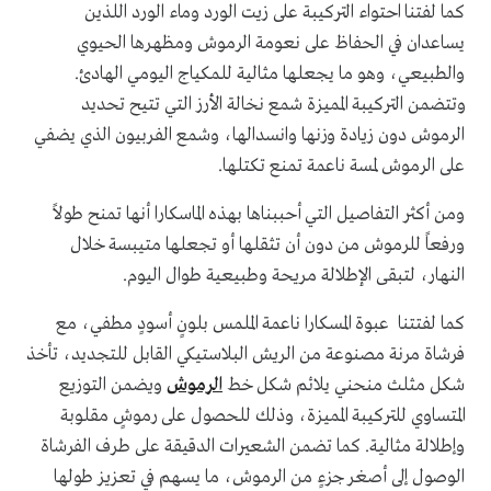
كما لفتنا احتواء التركيبة على زيت الورد وماء الورد اللذين
يساعدان في الحفاظ على نعومة الرموش ومظهرها الحيوي
والطبيعي، وهو ما يجعلها مثالية للمكياج اليومي الهادئ.
وتتضمن التركيبة المميزة شمع نخالة الأرز التي تتيح تحديد
الرموش دون زيادة وزنها وانسدالها، وشمع الفربيون الذي يضفي
على الرموش لمسة ناعمة تمنع تكتلها.
ومن أكثر التفاصيل التي أحببناها بهذه الماسكارا أنها تمنح طولاً
ورفعاً للرموش من دون أن تثقلها أو تجعلها متيبسة خلال
النهار، لتبقى الإطلالة مريحة وطبيعية طوال اليوم.
كما لفتتنا عبوة المسكارا ناعمة الملمس بلونٍ أسودٍ مطفي، مع
فرشاة مرنة مصنوعة من الريش البلاستيكي القابل للتجديد، تأخذ
شكل مثلث منحني يلائم شكل خط
الرموش
ويضمن التوزيع
المتساوي للتركيبة المميزة، وذلك للحصول على رموشٍ مقلوبة
وإطلالة مثالية. كما تضمن الشعيرات الدقيقة على طرف الفرشاة
الوصول إلى أصغر جزءٍ من الرموش، ما يسهم في تعزيز طولها