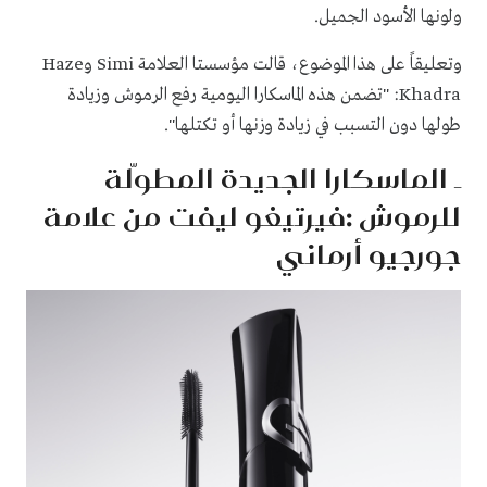
ولونها الأسود الجميل.
وتعليقاً على هذا الموضوع، قالت مؤسستا العلامة Simi وHaze
Khadra: "تضمن هذه الماسكارا اليومية رفع الرموش وزيادة
طولها دون التسبب في زيادة وزنها أو تكتلها".
ـ الماسكارا الجديدة المطوّلة
للرموش :فيرتيغو ليفت من علامة
جورجيو أرماني