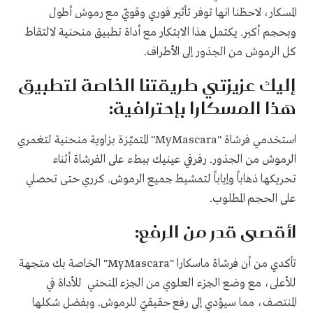
المسكار، لاحظنا انها توفر تأثير فوري وقويّ مع رموش أطول
وبحجم أكبر. يكتمل هذا الابتكار مع أداة تطبيق منحنية لالتقاط
كل الرموش من الجذور إلى الأطراف.
إليك عزيزتي طريقتنا الخاصة لتطبيق
هذا المسكارا بإحترافية:
استخدمي فرشاة "MyMascara" المتميّزة بزاوية منحنية لتغمري
الرموش من الجذور. رفرفي عينيك ببطء على الفرشاة أثناء
تحريكها ذهاباً وإياباً لتمشيط جميع الرموش. كرري حتى تحصلي
على الحجم المطلوب.
لأقصى قدر من الرفع:
تأكدي من أن فرشاة ماسكارا "MyMascara" الخاصة بك متجهة
للأعلى، مع وضع الجزء العلوي من الجزء المنحني للأداة في
المنتصف، مما سيؤدي إلى رفع حقيقيّ للرموش. وبفضل شكلها