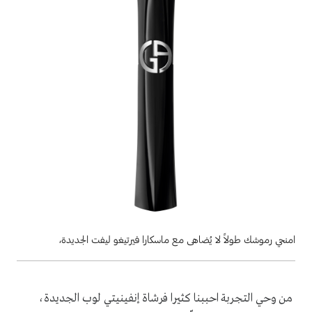
امنحي رموشك طولاً لا يُضاهى مع ماسكارا فيرتيغو ليفت الجديدة،
من وحي التجربة احببنا كثيرا فرشاة إنفينيتي لوب الجديدة،