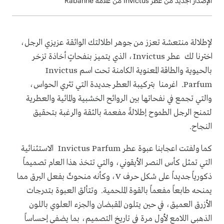
الإصدار الجديد من عطر Invictus من علامة Rabanne
لإطلالة منتعشة تعزز من جوهر اطلالتك الواثقة عزيزي الرجل،
اخترنا لك عطر Invictus، الذي يتميز بنفحاتٍ أخاذة تزخر
بالحيوية والطاقة المعنوية الكامنة تحت اسم Invictus
Parfum. اغرمنا بتركيبة العطر جديدة التي تثري الحواس،
والتي تجمع في نفحاتها بين الروائح الخشبية والمائية والعطرية
لتمنح الرجل الطموح إطلالةً مفعمة بالثقة والرغبة بتحقيق
النجاح.
كما ولفتت اعجابنا عبوة عطر Invictus Parfum الاستثنائية
التي تمثل كأس النصر الأيقوني، والتي تتخذ هذا العام تصميماً
ذكورياً جديداً على شكل حرف V، وكأنه منحوتٌ بفعل البرق مما
يمنحه طابعاً مفعماً بالقوة الملحمية. وتتألق العبوة بتدرجات
الأزرق العميق، في حين يتلون المقبضان والجزء العلوي باللون
الذهبي اللامع لأول مرة في تاريخ التصميم، بما يضفي إحساساً