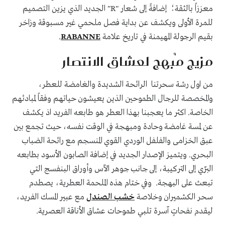
معززاً بالثقة؛ إضافةً إلى شعار "R" الجديد الذي يزين التصميم
للمرة الأولى ويكشف عن بداية فصل ملحمي غير مسبوقة وزاخر
بقيم الرجولة المهيمنة في تاريخ علامة
RABANNE
.
مزيج مُبهج لعشاق الانتصار
من اول رشة سحرتنا الرائحة الشديدة والغامضة للعطر،
والمخصصة للرجال الطموحين الذين يعيشون حياتهم وفقاً لمبادئهم
الخاصة. اكثر ما يعجبنا بهذا العطر هو طابعه الفريد اذ يكشف
عن لمسة غامضة وحادة ومبهجة في الوقت نفسه، حيث تجمع بين
عبق الخزامى والفلفل الوردي القوي المنسجم مع رائحة الضباب
البحري. ويتميز الإصدار الجديد في إضافة الصابون الأسود بطابعه
البرّي إلى التركيبة، إلى جانب جوهر الآس وأوراق البنفسج التي
تبعث على البهجة. وفي ختام هذه الملحمة العطرية، يصطدم
سحر الكشميران وخلاصة
خشب الصندل
مع عبير المسك الفريد،
ليقدم نفحاتٍ آسرة تلبي طموحات عشاق الأناقة العصرية.