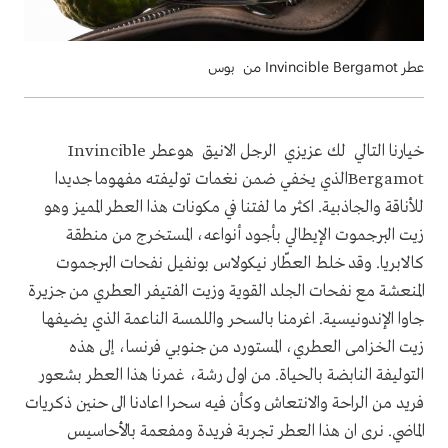
عطر Invincible Bergamot من بوس
خيارنا التالي لك عزيزي الرجل الانيق هوعطر Invincible
Bergamotالذي يخفي ضمن نغمات توليفته مفهوما جديدا
للأناقة والجاذبية. اكثر ما لفتنا في مكونات هذا العطر المميز وهو
زيت البرجموت الإيطالي بأجود أنواعه، المستخرج من منطقة
كالابريا. وقد خلط العطّار نيكولاس بونفيل نفحات البرجموت
المنعشة مع نفحات الجلد القوية وزيت الفتيفر العطري من جزيرة
جاوا الإندونيسية. اغرمنا بالسحر واللمسة الناعمة الذي يضيفها
زيت الخزامى العطري، المستورد من جنوبي فرنسا، إلى هذه
التوليفة النابضة بالحياة. من اول رشة، غمرنا هذا العطر بشعور
فريد من الراحة والانتعاش وكأن فيه سحرا اعادنا الى حنين ذكريات
الماضي. نرى ان هذا العطر تجربة فريدة ومفعمة بالأحاسيس