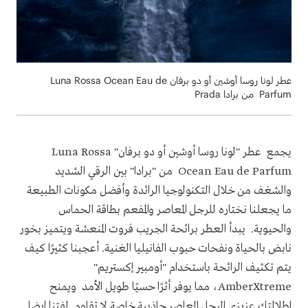
عطر لونا روسا أوشين أو دو برفان Luna Rossa Ocean Eau de
Parfum من برادا Prada
يجمع عطر "لونا روسا أوشين أو دو برفان" Luna Rossa
Ocean Eau de Parfum من "برادا" بين الرقي الشديد
والشغف من خلال التكنولوجيا الرائدة وأفضل مكونات الطبيعة
ما يجعلنا نختاره للرجل المعاصر والمفعم بطاقة الحماس
والحيوية. يبدأ العطر برائحة الجريب فروت المنعشة ويتميز بخور
نابض بالحياة ونفحات حبوب الفانيليا الغنية. أعجبنا كثيرًا كيف
يتم تكثيف الرائحة باستخدام "أومبير إكستريم"
AmberXtreme، مما يوفر أثرًا حسيًا طويل الأمد ويمنح
اطلالتك عزيزي الرجل المعاصر جاذبية خاصة لا تقاوم. لفتنا ايضا