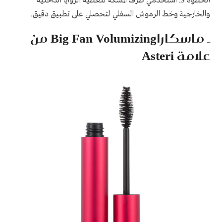
الخطوة 3. استخدمي طرف المسكة لتغطية الزوايا الداخلية
والخارجية وخط الرموش السفلي لتحصلي على تطبيق دقيق.
ـ ماسكاراBig Fan Volumizing من
علامة Asteri