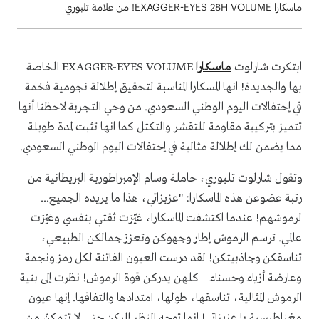
ماسكارا EXAGGER-EYES 28H VOLUME! من علامة تلبوري
ابتكرت شارلوت
ماسكارا
EXAGGER-EYES VOLUME الخاصة
بها والجديدة! انها المسكارا المناسبة لتحقيق إطلالة نجومية فخمة
في إحتفالات اليوم الوطني السعودي. من وحي التجربة لاحظنا أنها
تتميز بتركيبة مقاومة للتقشر والتكتل كما انها تثبت لمدة طويلة
مما يضمن لك إطلالة مثالية في إحتفالات اليوم الوطني السعودي.
وتقول شارلوت تلبوري، حاملة وسام الإمبراطورية البريطانية من
رتبة عضوعن هذه الماسكارا: "عزيزاتي، هذا ما يريده الجميع...
لرموشهم! عندما اكتشفت الماسكارا، غيّرَت ثقتي بنفسي وغيّرَت
عالمي. ترسم الرموش إطار وجهوكن وتعزز جمالكن الطبيعي،
تناسقكن وجاذبيتكن! لقد درست العيون الفاتنة لكل رمز ونجمة
وعارضة أزياء وحسناء – كلهن يدركن قوة الرموش! نظرت إلى بنية
الرموش المثالية، تناسقها، طولها، امتدادها والتفافها. إنها عيون
مغناطيسية يا عزيزاتي! إنها توجه النظر إليكن حتى لا تتمكنّ من