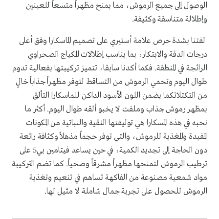
الوصول إلى جميع الرموش، مما يمنح مظهراً متسعاً للعينين
وإطلالة متناسقة وكثيفة.
لفتنا بشدة حرص علامة أستيري على تصميم الماسكارا وفق أعلى
درجات الدقة والابتكار، بما يناسب إطلالات المكياج الصحراوي
الرائجة في المنطقة. فكما أكدنا سابقا، تتميز تركيبتها بفعالية تدوم
طوال اليوم وتحمي الرموش من التساقط لتوفر مظهراً جذاباً خالٍ
من التكتلاتكما يضمن اللون الأسود الداكن للماسكارا التألق
بمظهر رموش جذاب وملفت لا يخبو ألقه طوال اليوم. أكثر ما
نحبه في هذه المسكارا هي توليفتها النقية والنباتية من المكونات
المفيدة والمغذية للرموش، والتي توفر حجماً مذهلاً وكثافة رائعة
دون الحاجة إلى تجديد الكمية، في حين يساعد فيتامين بي5 على
ترطيب الرموش لتمنحها مظهراً مشرقاً وصحياً. كما تضم التركيبة
مواد شمعية مصنوعة من الفاكهة تساهم في تنعيم وتغذية
الرموش للحصول على تجربة جمال شاملة لا مثيل لها.