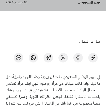
Breadcrumb
18 سبتمبر 2024
جديد المستحضرات
شارك المقال
في اليوم الوطني السعودي، نحتفل بهوية وطننا المجيد ونبرز أجمل
ما فينا. وإذا كانت عيناكِ هي مرآة روحكِ، فهي ايضا مرآة تعكس
جمال المرأة السعودية الأصيلة، فلا تترددي في غمر رموشك
بلمسات الماسكارا المكثفة لجعل نظراتك انثوية وآسرة.اكتشفي
معنا مجموعة من خياراتنا من الماسكارا التي جربناها لك لتعزيز