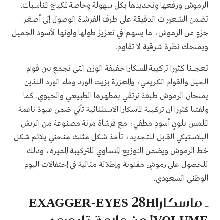
الرموش ورفعها وتحديدها بكل سهولة وخاصة لمكياج المناسبات.
تضمن الشعيرات الدقيقة على طرف الفرشاة الوصول إلى أصغر
جزءٍ من الرموش، ما يسهم في تعزيز طولها ولونها الأسود الجميل
ويمنحك نظرة شرقية لا تقاوم.
تعجبنا كثيرا تركيبة المسكارا خفيفة الوزن التي تجمع بين قوام
الجيل والقوام الكريمي، والمعززة بزيت الورد وماء الورد اللذين
يمنحان الرموش طبقة ترتقي بمظهرها الطبيعي والحيوي. كما
ولفتنا كثيرا ان تركيبة الماسكارا الاستثنائية تأتي ضمن عبوة ناعمة
الملمس بلونٍ أسودٍ مطفي، مع فرشاة مرنة مصنوعة من الريش
البلاستيكي القابل للتجديد، تأخذ شكل مثلث منحني يلائم شكل
خط الرموش ويضمن التوزيع المتساوي للتركيبة المميزة، وذلك
للحصول على رموشٍ مقلوبة وإطلالة مثالية في إحتفالات اليوم
الوطني السعودي.
ـ ماسكاراEXAGGER-EYES 28H
VOLUME! من علامة تلبوري: