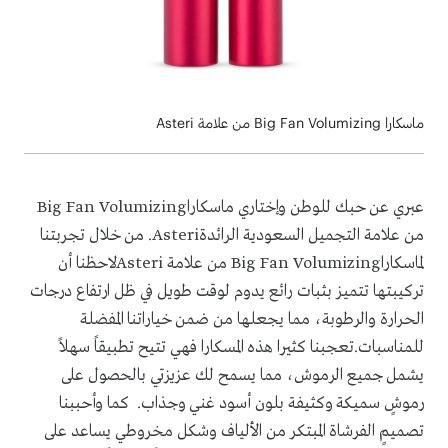
ماسكارا Big Fan Volumizing من علامة Asteri
عبري عن حبك للوطن وإختاري ماسكاراBig Fan Volumizing
من علامة التجميل السعودية الرائدةAsteri. من خلال تجربتنا
لماسكاراBig Fan Volumizing من علامة Asteriلاحظنا أن
تركيبتها تتميز بثبات رائع يدوم لوقت طويل في ظل ارتفاع درجات
الحرارة والرطوبة، مما يجعلها من ضمن خياراتنا المفضلة
للمناسبات.تعجبنا كثيرا هذه المسكارا فهي تتيح تطبيقاً سهلاً
يشمل جميع الرموش، مما يسمح لك عزيزتي بالحصول على
رموشٍ سميكة وكثيفة بلون أسود غني وجذاب. كما وأحببنا
تصميمٍ الفرشاة المبتكر من الألياف وشكل مخروطي يساعد على