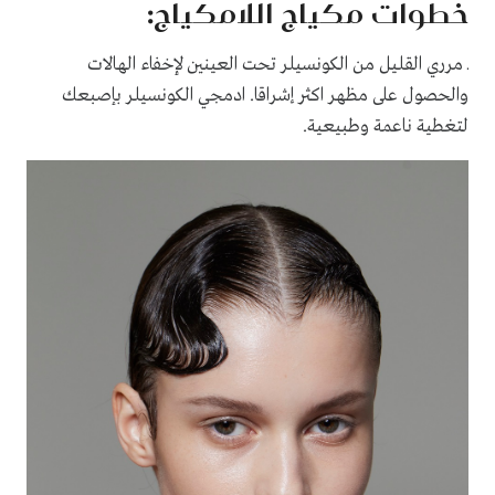
خطوات مكياج اللامكياج:
ـ مرري القليل من الكونسيلر تحت العينين لإخفاء الهالات
والحصول على مظهر اكثر إشراقا. ادمجي الكونسيلر بإصبعك
لتغطية ناعمة وطبيعية.