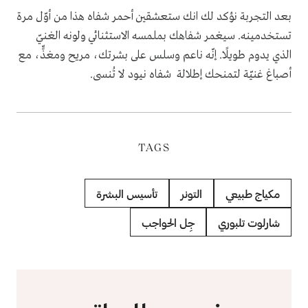
بعد التجربة نؤكد لك انك
ستعشقين أحمر شفاه هذا من أوّل مرة
تستخدمينه. سيغمر شفاهك بملمسه الاستثنائي ولونه الغنيّ
الذي يدوم طويلًا. إنّه ناعم وسلس على بشرتك، مريح ومغذٍّ، مع
أصباغ غنيّة لتمنحك إطلالة شفاه نيود لا تُنسى.
TAGS
مكياج طبيعي
التونر
تأسيس البشرة
شارلوت تلبوري
جِل الحواجب