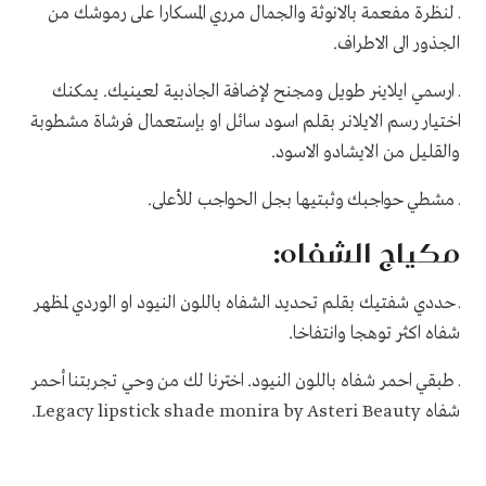
ـ لنظرة مفعمة بالانوثة والجمال مرري المسكارا على رموشك من
الجذور الى الاطراف.
ـ ارسمي ايلاينر طويل ومجنح لإضافة الجاذبية لعينيك. يمكنك
اختيار رسم الايلانر بقلم اسود سائل او بإستعمال فرشاة مشطوبة
والقليل من الايشادو الاسود.
ـ مشطي حواجبك وثبتيها بجل الحواجب للأعلى.
مكياج الشفاه:
ـ حددي شفتيك بقلم تحديد الشفاه باللون النيود او الوردي لمظهر
شفاه اكثر توهجا وانتفاخا.
ـ طبقي احمر شفاه باللون النيود. اخترنا لك من وحي تجربتنا
أحمر
شفاه
Legacy lipstick shade monira by Asteri Beauty
.