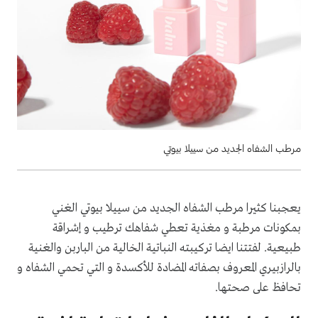
مرطب الشفاه الجدید من سییلا بیوتي
يعجبنا كثيرا مرطب الشفاه الجدید من سییلا بیوتي الغني
بمكونات مرطبة و مغذیة تعطي شفاھك ترطیب و إشراقة
طبیعیة
. لفتتنا ايضا تركيبته النباتية الخالية من الباربن والغنية
ب
الرازبیري المعروف بصفاته المضادة للأكسدة و التي تحمي الشفاه و
تحافظ على صحتھا
.