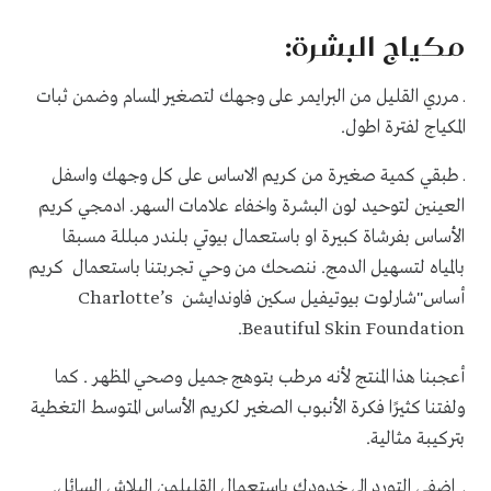
مكياج البشرة:
ـ مرري القليل من البرايمر على وجهك لتصغير المسام وضمن ثبات
المكياج لفترة اطول.
ـ
طبقي كمية صغيرة من كريم الاساس على كل وجهك واسفل
العينين لتوحيد لون البشرة واخفاء علامات السهر. ادمجي كريم
الأساس بفرشاة كبيرة او باستعمال بيوتي بلندر مبللة مسبقا
بالمياه لتسهيل الدمج. ننصحك من وحي تجربتنا باستعمال كريم
أساس"شارلوت بيوتيفيل سكين فاوندايشن
Charlotte’s
.
Beautiful Skin Foundation
أعجبنا هذا المنتج لأنه مرطب بتوهج جميل وصحي المظهر . كما
ولفتنا كثيرًا فكرة الأنبوب الصغير لكريم الأساس المتوسط التغطية
بتركيبة مثالية.
ـ اضفي التورد الى خدودك بإستعمال القليلمن البلاش السائل.