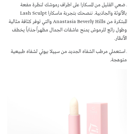
ـ ضعي القليل من المسكارا على اطراف رموشك لنظرة مفعة
بالأنوثة والجاذبية. ننصحك بتجربة
ماسكارا
Lash Sculpt
المبتكرة من
Anastasia Beverly Hills
والتي توفر كثافة مثالية
وطول رائع للرموش يمنح عاشقات الجمال مظهراً جذاباً يخطف
الأنظار.
ـ استعملي مرطب الشفاه
الجدید من سییلا بیوتي لشفاه طبيعية
متوهجة.