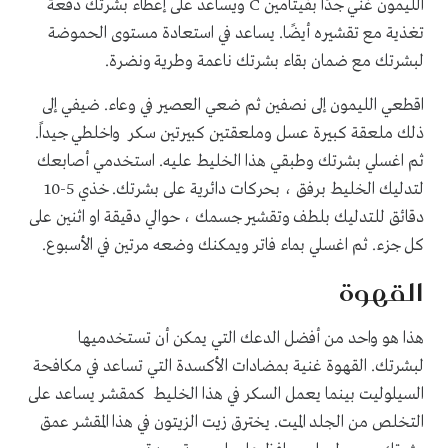
الليمون غني جدًا بفيتامين C ويساعد على إعطاء بشرتك دفعة
تغذية مع تقشيره أيضًا. يساعد في استعادة مستوى الحموضة
لبشرتك مع ضمان بقاء بشرتك ناعمة وطرية ونضرة.
اقطعي الليمون إلى نصفين ثم ضعي العصير في وعاء. ضيفي إلى
ذلك ملعقة كبيرة عسل وملعقتين كبيرتين سكر واخلطي جيداً.
ثم اغسلي بشرتك وطبقي هذا الخليط عليه. استخدمي أصابعك
لتدليك الخليط برفق ، بحركات دائرية على بشرتك. خذي 5-10
دقائق للتدليك بلطف وتقشير جسمك ، حوالي دقيقة او اثنين على
كل جزء. ثم اغسلي بماء فاتر ويمكنك وضعه مرتين في الأسبوع.
القهوة
هذا هو واحد من أفضل الدعك التي يمكن أن تستخدميها
لبشرتك. القهوة غنية بمضادات الأكسدة التي تساعد في مكافحة
السيلوليت بينما يعمل السكر في هذا الخليط كمقشر يساعد على
التخلص من الجلد الميت. يخترق زيت الزيتون في هذا المقشر عمق