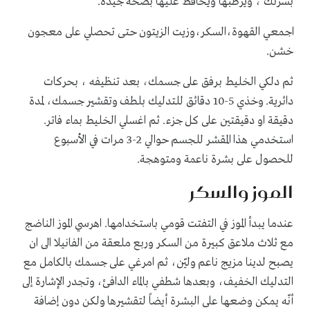
بشرتك ، ويرطبها ويحافظ عليها بصحة جيدة.
اجمعي القهوة،السكر،وزيت الزيتون حتى تحصلي على معجون
خشن.
ثم دلكي الخليط برفق على جسمك، بعد تنظيفه ، بحركات
دائرية. وخذي 5-10 دقائق للتدليك بلطف وتقشير جسمك، لمدة
دقيقة او دقيقتين على كل جزء. ثم اغسلي الخليط بماء فاتر.
استخدمي هذا المقشر للجسم حوالي 2-3 مرات في الأسبوع
للحصول على بشرة ناعمة ومتوهجة.
الموز والسكر
عندما يبدأ الموز في التفتت قومي باستخدامها. اهرسي الموز الناضج
مع ثلاث ملاعق كبيرة من السكر وربع ملعقة من الفانيلا الى ان
يصبح لدينا مزيج ناعم وليّن، ثم امرغي على جسمك بالكامل مع
التدليك الخفيف، وبعدها شطفي بالماء الدافئ، وتجدر الإشارة إلى
أنّه يمكن وضعها على البشرة أيضاً لتقشيرها ولكن دون إضافة