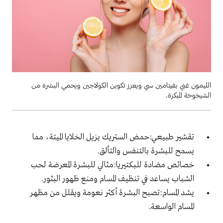
الليمون غني بفيتامين سي ويعزز تكوين الكولاجين ويحمي البشرة من
الشيخوخة المبكرة.
تقشير طبيعي:حمض الستريك يزيل الخلايا الميتة، مما
يسمح للبشرة بالتنفس والتألق.
خصائص مضادة للبكتيريا:مثالي للبشرة المعرضة لحب
الشباب يساعد في تنظيف المسام ومنع ظهور البثور.
يشد المسام:تصبح البشرة أكثر نعومة ويقلل من مظهر
المسام الواسعة.