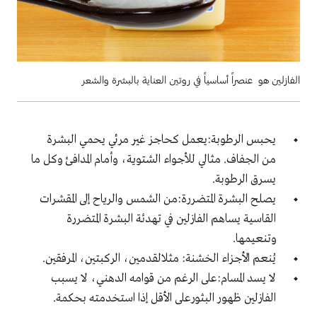
الفازلين هو عنصراً أساسياً في روتين العناية بالبشرة والشعر
يحبس الرطوبة:يعمل كحاجز غير مرئي يحمي البشرة
من الجفاف. مثالي للأجواء الشتوية، وأمام المدافئ وكل ما
يسرق الرطوبة.
يصلح البشرة المتضررة:من الشمس والرياح إلى المقشرات
القاسية يساهم الفازلين في تهدئة البشرة المتضررة
وتنعيمها.
يُنعم الأجزاء الخشنة: مثلالقدمين، الركبتين، المرفقين.
لا يسد المسام:على الرغم من قوامه الدهني، لا يسبب
الفازلين ظهور البثورعلى الأقل إذا استخدمته بحكمة.