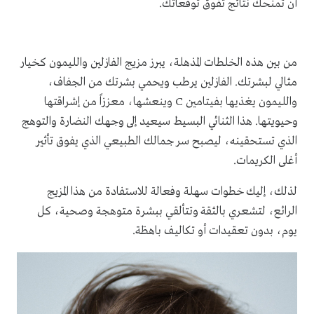
أن تمنحك نتائج تفوق توقعاتك.
من بين هذه الخلطات المذهلة، يبرز مزيج الفازلين والليمون كخيار
مثالي لبشرتك. الفازلين يرطب ويحمي بشرتك من الجفاف،
والليمون يغذيها بفيتامين C وينعشها، معززاً من إشراقتها
وحيويتها. هذا الثنائي البسيط سيعيد إلى وجهك النضارة والتوهج
الذي تستحقينه، ليصبح سر جمالك الطبيعي الذي يفوق تأثير
أغلى الكريمات.
لذلك، إليك خطوات سهلة وفعالة للاستفادة من هذا المزيج
الرائع، لتشعري بالثقة وتتألقي ببشرة متوهجة وصحية، كل
يوم، بدون تعقيدات أو تكاليف باهظة.