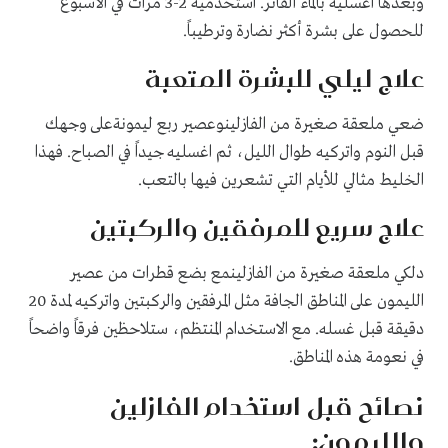
وبعدها اغسليه بالماء الفاتر. استخدميه 2-3 مرات في الأسبوع
للحصول على بشرة أكثر نضارة وترطيباً.
علاج ليلي للبشرة المتعبة
ضعي ملعقة صغيرة من الفازلينوعصير ربع ليمونةعلى وجهك
قبل النوم واتركيه طوال الليل، ثم اغسليه جيداً في الصباح. فهذا
الخليط مثالي للأيام التي تشعرين فيها بالتعب.
علاج سريع للمرفقين والركبتين
دلكي ملعقة صغيرة من الفازلينمع بضع قطرات من عصير
الليمون على المناطق الجافة مثل المرفقين والركبتين واتركيه لمدة 20
دقيقة قبل غسله. مع الاستخدام المنتظم، ستلاحظين فرقاً واضحاً
في نعومة هذه المناطق.
نصائح قبل استخدام الفازلين
والليمون: