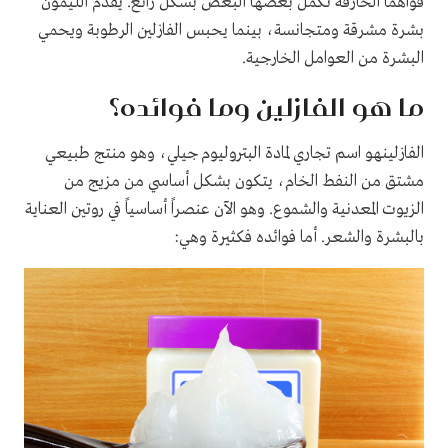
قواهما الخارقة تكمل بعضها البعض بشكل رائع. يقدم الليمون
بشرة مشرقة ومتجانسة، بينما يحبس الفازلين الرطوبة ويحمي
البشرة من العوامل الخارجية.
ما هو الفازلين وما فوائده؟
الفازلينهو اسم تجاري لمادة البتروليوم جيلي، وهو منتج طبيعي
مشتق من النفط الخام، يتكون بشكل أساسي من مزيج من
الزيوت المعدنية والشموع. وهو الآن عنصراً أساسياً في روتين العناية
بالبشرة والشعر. أما فوائده فكثيرة وهي: