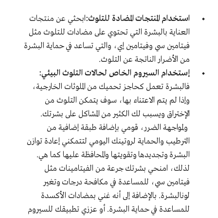
استخدام المنتجات المضادة للتلوث:
ابحثي عن منتجات
العناية بالبشرة التي تحتوي على مضادات للتلوث مثل
فيتامين سي وفيتامين إي، والتي تساعد في حماية البشرة
من الأضرار الناتجة عن التلوث
.
إستخدام السيروم الخاص لحالات التلوث البيئي:
فالبشرة تعمل كحاجز تحميك من الملوثات الخارجية،
وإذا لم يتم الاعتناء بها، سوف يتمكن التلوث من
الإختراق ويسبب لك الكثير من المشاكل على بشرتك.
ولمواجهة الضرر، قومي بإضافة طبقة إضافية من
الترطيب والحماية لروتينك اليومي لتتمكني إعادة توازن
البشرة وتجديدها وتقويتها والمحافظة عليها كما هي.
لذلك، امنحي بشرتك جرعة من الفيتامينات مثل
فيتامين سي، للمساعدة في مكافحة درجات وتغير
لونالبشرة. بالإضافة إلى أنه غني بمضادات الأكسدة
للمساعدة في حماية البشرة. أو عززي تطبيقك للسيروم