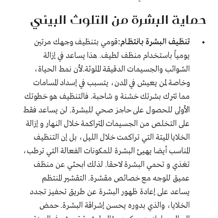
حماية البشرة من التلوث البيئي
تنظيف البشرة بانتظام
:
قومي بتنظيف وجهك مرتين
يومياً باستخدام منظف لطيف. هذا يساعد في
إزالة
الشوائب
والجسيمات الدقيقة الملوثة
.
لأن نمط الحياة،
وخاصة لمن يعيش في المدن، يتسبب في إسداد المسامات
مما تترك بشرتك خشنة و شاحبة. فالتنظيف هو خطوتك
الأولى للحصول على حاجز صحي للبشرة. لن يساعد فقط
على التخلص من الجسيمات المتراكمة خلال النهار و إزالة
الخلايا الميتة التي تراكمت خلال الليل، بل إن التنظيف
المناسب أيضا يهيئ البشرة للمكونات الفعالة التي ترطب،
تغذي و تحمي البشرة لاحقا
.
لذلك ابحثي عن منظف
عميق للوجه مع خصائص مقشرة. التقشير المنتظم
يساعد على إعادة ظهور البشرة عن طريق تحفيز تجدد
الخلايا، والذي بدوره يحسن إشراقة البشرة. حمض