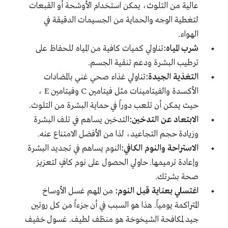
عالية من التلوث، يمكن استخدام الأوشحة أو القبعات
لتغطية الوجه والحماية من الجسيمات الدقيقة في
الهواء
.
شرب المياه:
تناولي كميات كافية من المياه للحفاظ على
ترطيب البشرة ودعم تنقية الجسم
.
التغذية الجيدة:
تناولي غذاء صحي غني بالمضادات
الأكسدة والفيتامينات مثل فيتامين
C
و
فيتامين
E
،
حيث يمكن أن تلعب دوراً في حماية البشرة من التلوث
.
الابتعاد عن التدخين:
التدخين يساهم في تلف البشرة
وزيادة حجم التجاعيد، لذا من الأفضل الامتناع عنه
.
الاستراحة والنوم الكافي:
النوم يساهم في تجديد البشرة
وإعادة ترميمها. حاولي الحصول على نوم كافٍ لتعزيز
صحة بشرتك
.
اغتسلي بعناية قبل النوم
:
من المهم غسل الأوساخ
المتراكمة يومياً
.
هذا هو السبب في أن جزءاً من كل روتين
جيد لمكافحة الشيخوخة هو منظف لطيف
.
غسول خفيف