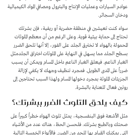
عوادم السيارات وعمليات الإنتاج والبترول ومصافي المواد الكيميائية
ودخان السجائر
.
سواء كنت تعيشين في منطقة حضرية أو ريفية، فإن بشرتك
تحتاج إلى حماية بيئية قوية
.
وعلى الرغم من أن معظم الملوثات
المحمولة بالهواء لا تخترق الجلد على الفور، إلا أنها تلحق الضرر
بسطح الجلد مما يسهل في النهاية على الملوثات اختراق الجلدمثل
الغبار الناعم
.
فيعلق الغبار الناعم داخل المسام ويمكن أن يسبب
ضرراً على المدى الطويل
.
فمجرد تنظيف وجهك لا يكفي لإزالة
الجزيئات الملوثة بمجرد دخولها المسام ولهذا السبب تحتاجين إلى
روتين فعال للعناية بالبشرة
.
كيف يلحق التلوث الضرر ببشرتك؟
مثل الأشعة فوق البنفسجية، يمثل تلوث الهواء خطراً كبيراً على
صحتك وبالطبع بشرتك
.
فلحسن الحظ، هناك عدد من الأشياء
التي يمكنك القيام بها للحد من الضرر
.
فالأنواع الخمسة التالية