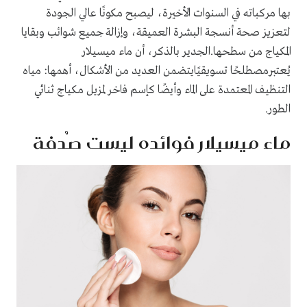
بها مركباته في السنوات الأخيرة، ليصبح مكونًا عالي الجودة
لتعزيز صحة أنسجة البشرة العميقة، وإزالة جميع شوائب وبقايا
المكياج من سطحها.
الجدير بالذكر، أن ماء ميسيلار
يُعتبر
مصطلحًا تسويقيًايتضمن العديد من الأشكال، أهمها: مياه
التنظيف المعتمدة على الماء وأيضًا كإسم فاخر لمزيل مكياج ثنائي
الطور
.
ماء ميسيلار فوائده ليست صُدفة