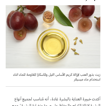
زيت بذور العنب لإزالة كريم الأساس الثيل والماسكارا المقاومة للماء اثناء
استخدام ماء ميسيلار
أكدت خبيرة العناية بالبشرة غادة، أنه مُناسب لجميع أنواع
البشرة لإزالة المكياج والحفاظ على صحة ونضارة البشرة؛ ومع