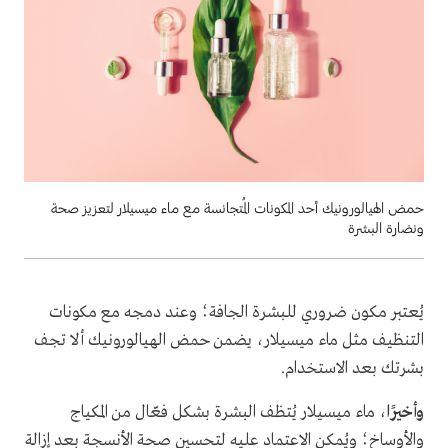
حمض الهيالورونيك أحد المكونات المُتجانسة مع ماء ميسيلار لتعزيز صحة
ونضارة البشرة
يُعتبر مكون ضروري للبشرة الجافة؛ وعند دمجه مع مكونات
التنظيف مثل ماء ميسيلار، يضمن حمض الهيالورونيك ألا تجف
بشرتك بعد الاستخدام.
وأخيرًا
، ماء ميسيلار يُتظف البشرة بشكل فعّال من المكياج
والأوساخ؛ ويُمكن الاعتماد عليه لتحسين صحة الأنسجة بعد إزالة