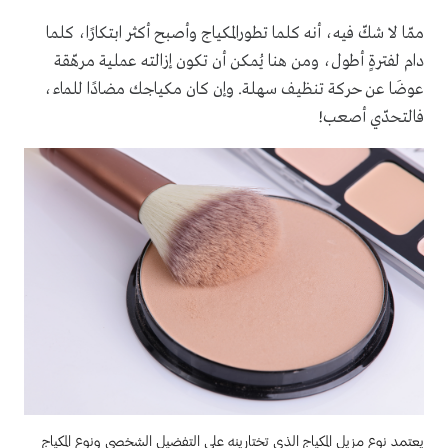
ممّا لا شكّ فيه، أنه كلما تطورالمكياج وأصبح أكثر ابتكارًا، كلما
دام لفترةٍ أطول، ومن هنا يُمكن أن تكون إزالته عملية مرهّقة
عوضَا عن حركة تنظيف سهلة. وإن كان مكياجك مضادًا للماء،
فالتحدّي أصعب
!
يعتمد نوع مزيل المكياج الذي تختارينه على التفضيل الشخصي ونوع المكياج