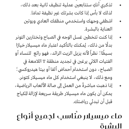
تذكري أنكِ ستتابعين عملية تنظيف ثانية بعد ذلك،
لذلك لا بأس إذا كانت بشرتك غير نظيفة تمامَا.
اشطفي وجهك واستخدمي منظفك العادي وروتين
العناية بالبشرة
.
إذا كنت تتخطين غسل الوجه في الصباح وتختارين التونر
بدلًا من ذلك، يُمكنك بالتأكيد اعتبار ماء ميسيلار خيارًا
بسيطًا؛ نظراً لأنه يزيل الزيت الزائد، فهو رائع للنساء أو
الفتيات اللاتي يرغبن في تجديد منطقة
T
اللامعة في
الصباح، دون استخدام أحماض ألفا أو بيتا هيدروكسي؛
ومع ذلك، لا ينبغي استخدام كل ماء ميسيلار كتونر.
إذا ذهبت مباشرةً من العمل إلى صالة الألعاب الرياضية،
يمكن أن يكون ماء ميسيلار طريقة سريعة لإزالة المكياج
قبل أن تبدئي رياضتك.
ماء ميسيلار مُناسب لجميع أنواع
البشرة