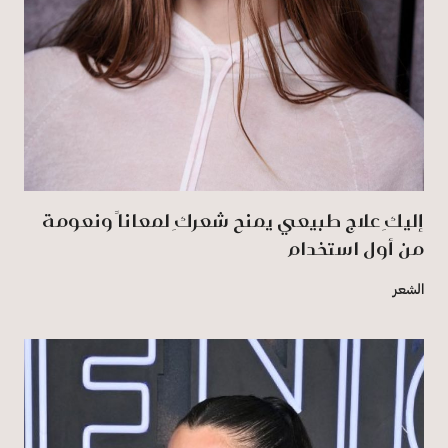
إليكِ علاج طبيعي يمنح شعركِ لمعاناً ونعومة
من أول استخدام
الشعر