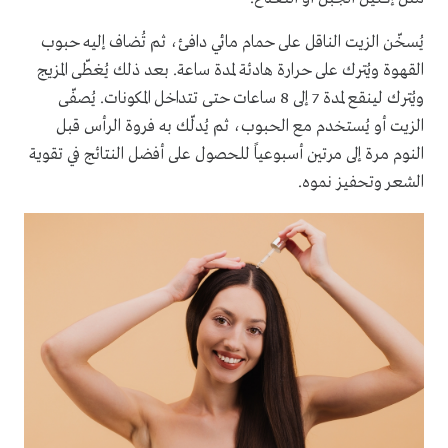
يُسخّن الزيت الناقل على حمام مائي دافئ، ثم تُضاف إليه حبوب
القهوة ويُترك على حرارة هادئة لمدة ساعة. بعد ذلك يُغطّى المزيج
ويُترك لينقع لمدة 7 إلى 8 ساعات حتى تتداخل المكونات. يُصفّى
الزيت أو يُستخدم مع الحبوب، ثم يُدلّك به فروة الرأس قبل
النوم مرة إلى مرتين أسبوعياً للحصول على أفضل النتائج في تقوية
الشعر وتحفيز نموه.