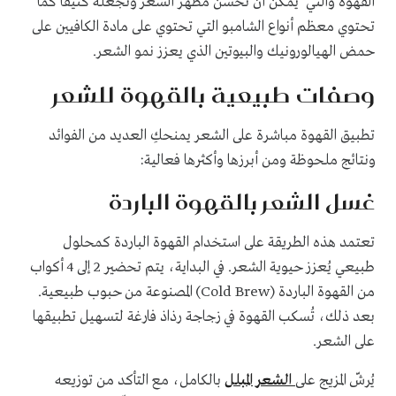
القهوة والتي يمكن أن تحسن مظهر الشعر وتجعله كثيفاً كما
تحتوي معظم أنواع الشامبو التي تحتوي على مادة الكافيين على
حمض الهيالورونيك والبيوتين الذي يعزز نمو الشعر.
وصفات طبيعية بالقهوة للشعر
تطبيق القهوة مباشرة على الشعر يمنحكِ العديد من الفوائد
ونتائج ملحوظة ومن أبرزها وأكثرها فعالية:
غسل الشعر بالقهوة الباردة
تعتمد هذه الطريقة على استخدام القهوة الباردة كمحلول
طبيعي يُعزز حيوية الشعر. في البداية، يتم تحضير 2 إلى 4 أكواب
من القهوة الباردة (Cold Brew) المصنوعة من حبوب طبيعية.
بعد ذلك، تُسكب القهوة في زجاجة رذاذ فارغة لتسهيل تطبيقها
على الشعر.
يُرشّ المزيج على
الشعر المبلل
بالكامل، مع التأكد من توزيعه