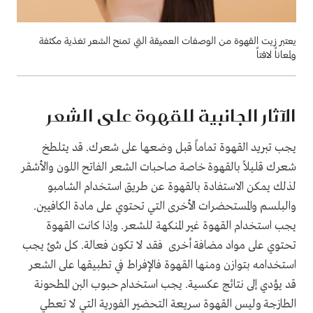
يعتبر زيت القهوة من الوصفات العميقة التي تمنح الشعر تغذية مكثفة
ولمعاناً لافتاً
الآثار الجانبية للقهوة على الشعر
يجب تبريد القهوة تماماً قبل وضعها على شعرك. قد يتلطخ
شعرك قليلاً بالقهوة خاصة صاحبات الشعر الفاتح اللون والأشقر
لذلك يمكن الاستفادة بالقهوة عن طريق استخدام الشامبو
والبلسم والمستحضرات الأخرى التي تحتوي على مادة الكافيين.
يجب استخدام القهوة غير المنكهة للشعر. وإذا كانت القهوة
تحتوي على مواد مضافة أخرى فقد لا تكون فعالة. كل شئ يجب
استخدامه بتوازن ومنها القهوة فالإفراط في تطبيقها على الشعر
قد يؤدي إلى نتائج عكسية. يجب استخدام حبوب البن المطحونة
الطازجة وليس القهوة سريعة التحضير الفورية التي لا تعطي