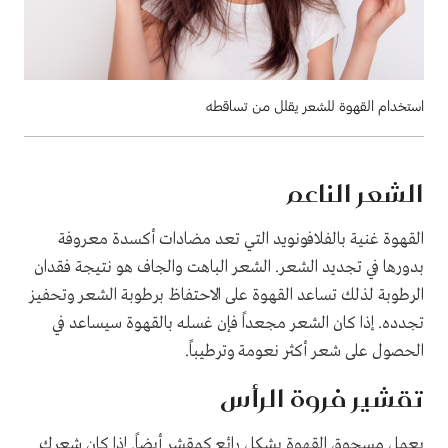
استخدام القهوة للشعر يقلل من تساقطه
الشعر الناعم
القهوة غنية بالفلافونويد التي تعد مضادات أكسدة معروفة
بدورها في تجديد الشعر. الشعر الباهت والجاف هو نتيجة فقدان
الرطوبة لذلك تساعد القهوة على الاحتفاظ برطوبة الشعر وتحفيز
تجدده. إذا كان الشعر مجعداً فإن غسله بالقهوة سيساعد في
الحصول على شعر أكثر نعومة وترطيباً.
تقشير فروة الرأس
يعمل مسحوق القهوة بشكل رائع كمقشر أيضاً. إذا كان شعركِ