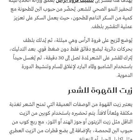
يهدف هذا المقشر إلى
تنظيف فروة الرأس
بعمق وإزالة الخلايا الميتة
لتحفيز النمو الصحي للشعر. يُحضّر من حبوب البن المطحونة مع
كمية من السكر الناعم المطحون، حيث يعمل السكر على تعزيز
عملية التقشير بلطف.
يُوضع المزيج على فروة الرأس وهي مبللة، ثم يُدلك بلطف
بحركات دائرية لبضع دقائق فقط دون ضغط قوي. بعد التدليك،
يُترك المقشر على الشعر لمدة تصل إلى 30 دقيقة، ثم يُغسل جيداً
باستخدام الشامبو والماء البارد لإغلاق المسام وتنشيط الدورة
الدموية.
زيت القهوة للشعر
يعتبر زيت القهوة من الوصفات العميقة التي تمنح الشعر تغذية
مكثفة ولمعاناً لافتاً. يتم تحضيره باستخدام كوبين من الزيت
الناقل مثل زيت الزيتون أو جوز الهند أو اللوز، مع ربع كوب من
حبوب البن المحمصة، بالإضافة إلى بضع قطرات من الزيت العطري
مثل إكليل الجبل أو النعناع.