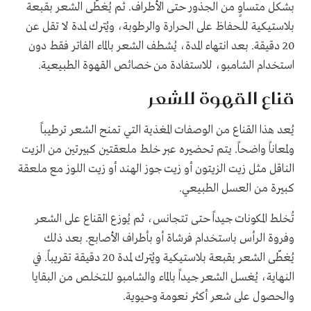
بشكل متساوٍ من الجذور حتى الأطراف. ثم يُغطّى الشعر بقبعة
بلاستيكية للحفاظ على الحرارة والرطوبة، ويُترك لمدة لا تقل عن
20 دقيقة. بعد انتهاء المدة، يُشطف الشعر بالماء الفاتر فقط دون
استخدام الشامبو، للاستفادة من خصائص القهوة الطبيعية.
قناع القهوة للشعر
يُعد هذا القناع من الوصفات المغذية التي تمنح الشعر ترطيباً
ولمعاناً واضحاً. يتم تحضيره عبر خلط ملعقتين كبيرتين من الزيت
الناقل مثل زيت الزيتون أو زيت جوز الهند أو زيت اللوز مع ملعقة
كبيرة من العسل الطبيعي.
تُخلط المكونات جيداً حتى تتجانس، ثم يُوزع القناع على الشعر
وفروة الرأس باستخدام فرشاة أو بأطراف الأصابع. بعد ذلك
يُغطّى الشعر بقبعة بلاستيكية ويُترك لمدة 20 دقيقة تقريباً. في
النهاية، يُغسل الشعر جيداً بالماء والشامبو للتخلص من البقايا
والحصول على شعر أكثر نعومة وحيوية.