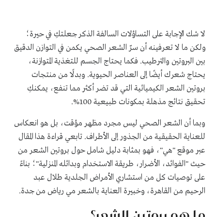
لا شك الإجابة على التساؤلات السالفة الذكر جعلتكِ في حيرة؛
ولكن ما لا تعرفينه أن سرّ الشعر الصحي يكمن في التوازن الدقيق
بين البروتين والترطيب. فكما يحتاج الجسم للتغذية المتوازنة،
يحتاج شعرك أيضًا إلى العناصر الحيوية. وبدلًا من منتجات
بروتين الشعر الكيميائية التي قد تضر أكثر مما تنفع، يمكنكِ
تحقيق نتائج مذهلة بمكونات طبيعية 100%.
وبما أن الشعر الصحي ليس مجرد مظهر مؤقت، بل هو انعكاس
للعناية الحقيقية من الجذور إلى الأطراف. تابعي قراءة هذا المقال
عبر موقع "هي"، فهو بمثابة دليل شامل حول بروتين الشعر من
حيث "الفوائد، الأضرار، طريقة الاستخدام وبدائله المنزلية"؛ بناءً
على توصيات كل من استشاري الأمراض الجلدية طلال عبد
الرحيم من القاهرة، وخبيرة العناية بالشعر مي رياض من جدة.
ما هو بروتين الشعر؟