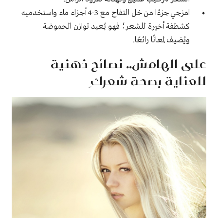
امزجي جزءًا من خل التفاح مع 3-4 أجزاء ماء واستخدميه
كشطفة أخيرة للشعر؛ فهو يُعيد توازن الحموضة
ويُضيف لمعانًا رائعًا.
على الهامش.. نصائح ذهنية
للعناية بصحة شعركِ