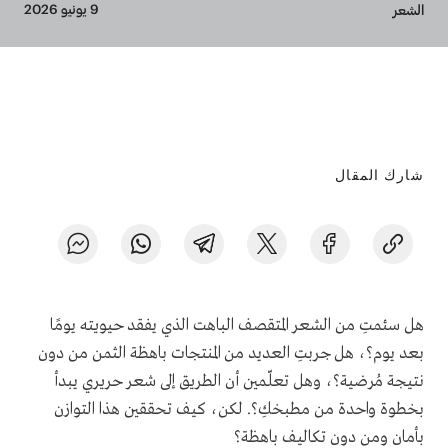
Breadcrumb
9 يونيو 2026
الشعر
شارك المقال
هل سئمتِ من الشعر المتقصف الباهت الذي يفقد حيويته يومًا
بعد يوم؟، هل جربتِ العديد من المنتجات باهظة الثمن من دون
نتيجة مُرضية؟، وهل تعلّمين أن الطريق إلى شعر حريري يبدأ
بخطوة واحدة من مطبخكِ؟. لكن، كيف تحققين هذا التوازن
بأمان ومن دون تكاليف باهظة؟