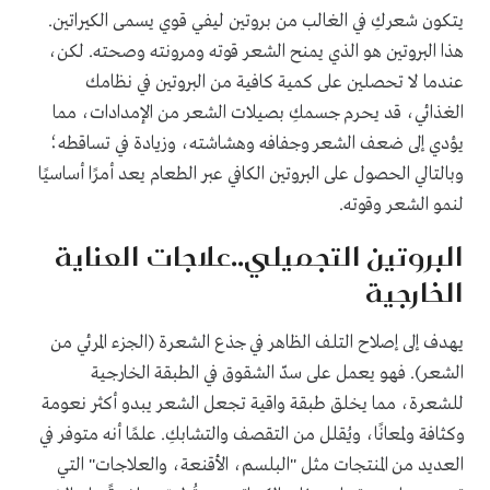
يتكون شعركِ في الغالب من بروتين ليفي قوي يسمى الكيراتين.
هذا البروتين هو الذي يمنح الشعر قوته ومرونته وصحته. لكن،
عندما لا تحصلين على كمية كافية من البروتين في نظامك
الغذائي، قد يحرم جسمكِ بصيلات الشعر من الإمدادات، مما
يؤدي إلى ضعف الشعر وجفافه وهشاشته، وزيادة في تساقطه؛
وبالتالي الحصول على البروتين الكافي عبر الطعام يعد أمرًا أساسيًا
لنمو الشعر وقوته.
البروتين التجميلي..علاجات العناية
الخارجية
يهدف إلى إصلاح التلف الظاهر في جذع الشعرة (الجزء المرئي من
الشعر). فهو يعمل على سدّ الشقوق في الطبقة الخارجية
للشعرة، مما يخلق طبقة واقية تجعل الشعر يبدو أكثر نعومة
وكثافة ولمعانًا، ويُقلل من التقصف والتشابكِ. علمًا أنه متوفر في
العديد من المنتجات مثل "البلسم، الأقنعة، والعلاجات" التي