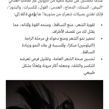
عندما تحصلين على كمية كافية من البروتين عبر نظامكِ الغذائي
"البيض، السمك، الدجاج، العدس، الفول، المكسرات، والبذور"،
فإنكِ تغذي بصيلات شعركِ من جذورها؛
ما يؤدي ذلك إلى:
تقوية الشعر، منع التساقط، ومنحه القوة والمتانه، مما
يقلل لك من تقصف الأطراف.
تحفيز نمو الشعر ومنع دخوله في مرحلة الراحة
(التيلوجين) مبكرًا، والمتسببة في بطء النمو وزيادة
التساقط.
تحسين صحة الشعر العامة، وتقليل فرص تعرضه
للتكسر والتلف، وجعله أكثر مرونة ولمعانًا بشكل
طبيعي.