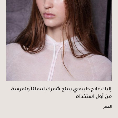
إليكِ علاج طبيعي يمنح شعركِ لمعاناً ونعومة
من أول استخدام
الشعر