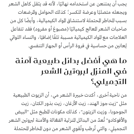
يجب أن يمتنعن عن استخدامه نهائيًا، لأنه قد يثقل كاهل الشعر
ويجعله متصلبًا وعرضة للكسر؛ كذلك الحوامل والمرضعات
بسبب المخاطر المحتملة لاستنشاق المواد الكيميائية، وأيضًا كل من
صاحبات الشعر المعالج كيميائيًا (مصبوغ أو مفرود) فقد تتفاعل
العلاجات مع المواد الكيميائية مسببة تلفًا إضافيًا، والنساء اللواتي
يُعانين من حساسية في فروة الرأس أو الجهاز التنفسي.
ما هي أفضل بدائل طبيعية آمنة
في المنزل لبروتين الشعر
التجميلي؟
من ناحية أخرى، أكدت خبيرة الشعر مي، أن الزيوت الطبيعية
مثل "زيت جوز الهند، زيت الأرغان، زيت بذور الكتان، زيت
الجوجوبا، وزيت الزيتون"، كذلك مكونات المطبخ مثل "البيض
والأفوكادو" تُعدّ من البدائل المنزلية الفعّالة والآمنة لبروتين الشعر
التجميلي، والتي تُرطب وتُقوي الشعر من دون المخاطر المحتملة