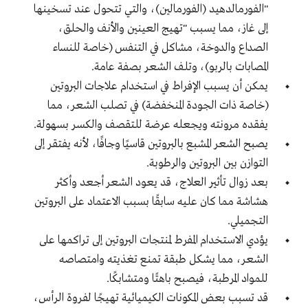
"الفورمالدهيد (الفورمالين)، والتي تتحول عند تسخينها
إلى غاز، مما يسبب "تهيج العينين والأنف والحلق،
الصداع والدوخة، مشاكل في التنفس (خاصة للنساء
المصابات بالربو)، وتلف الشعر بصفة عامة.
يمكن أن يسبب الإفراط في استخدام علاجات البروتين
(خاصة ذات الجودة المنخفضة) في تصلب الشعر، مما
يفقده مرونته ويجعله عرضة للتقصف والكسر بسهولة.
يصبح الشعر المشبع بالبروتين قاسيًا وجافًا، لأنه يفتقر إلى
التوازن بين البروتين والرطوبة.
بعد زوال تأثير العلاج، قد يعود الشعر أجعد وأكثر
هشاشة مما كان عليه سابقًا بسبب الاعتماد على البروتين
التجميلي.
يؤدي الاستخدام المفرط لمنتجات البروتين إلى تراكمها على
الشعر، مما يشكل طبقة تمنع تغذيته وامتصاصه
للمواد المرطبة، فيصبح باهتًا ومتشابكًا.
قد تسبب بعض المكونات الكيميائية تهيجًا لفروة الرأس،