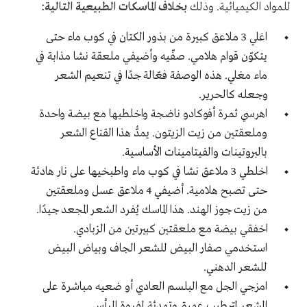
للمواد الكيميائية. وذلك
بخلاف الماسكات الطبيعية التالية:
اغلي 3 ملاعق كبيرة من بذور الكتان في كوب ماء حتى
يتكوّن قوام هلامي. صفّيه وأضيفي ملعقة نشا مذابة في
ماء مغلي. هذه الوصفة فعّالة جدًا في تنعيم الشعر
وجعله كالحرير.
اهرسي ثمرة أفوكادو ناضجة واخلطيها مع بيضة واحدة
وملعقتين من زيت الزيتون. يمدُّ هذا القناع الشعر
بالبروتينات والفيتامينات الأساسية.
اخلطي 3 ملاعق نشا في كوب ماء واطبخيها على نار هادئة
حتى تصبح هلامية. أضيفي 4 ملاعق عسل وملعقتين
من زيت جوز الهند. هذا الماسك يُفرد الشعر المجعد جيدًا.
اخفقي بيضة مع ملعقتين كبيرتين من الزبادي.
استخدمي صفار البيض للشعر الجاف وبياض البيض
للشعر الدهني.
امزجي الجل مع البلسم العادي أو ضعيه مباشرة على
الشعر لترطيب عميق وتهدئة لفروة الرأس.