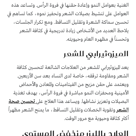
الغنية بعوامل النمو وإعادة حقنها في فروة الرأس. وتساعد هذه
العوامل على تنشيط بصيلات الشعر وتحفيز نموه، كما تساهم في
تحسين سماكة الشعرة وتقليل التساقط. ومع تكرار الجلسات،
يلاحظ العديد من الأشخاص زيادة تدريجية في كثافة الشعر
وتحسناً في مظهره العام وحيويته.
الميزوثيرابي للشعر
يعد الميزوثيرابي للشعر من العلاجات الشائعة لتحسين كثافة
الشعر ومقاومة ترققه، خاصة لدى النساء بعد سن الأربعين.
ويعتمد على حقن مزيج من الفيتامينات والمعادن والأحماض
الأمينية ومحفزات النمو مباشرة في فروة الرأس، بهدف تغذية
البصيلات وتعزيز نشاطها. ويساعد هذا العلاج على
تحسين صحة
الشعر
وتقوية الخصلات وتقليل التساقط، ما يمنح الشعر مظهراً
أكثر كثافة وحيوية مع مرور الوقت.
العلاج بالليزر منخفض المستوى