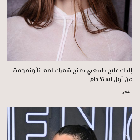
إليكِ علاج طبيعي يمنح شعركِ لمعاناً ونعومة
من أول استخدام
الشعر