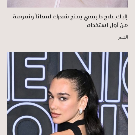
إليكِ علاج طبيعي يمنح شعركِ لمعاناً ونعومة
من أول استخدام
الشعر