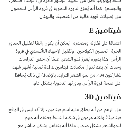
نشط بيولوجيًا قادرًا على تحييد الجذور الحرة في (الجلد، الشعر،
والجسم). كما أنه يُعزز الدورة الدموية في فروة الرأس للحصول
على بُصيلات قوية خالية من التقصيف والبهتان.
فيتامين E
اعتمادًا على نقاوته ومصدره، يُمكن أن يكون رائعًا لتقليل الجذور
الحرة، تحسين الكولاجين، وتقليل الإجهاد التأكسدي في فروة
الرأس. هذا بدوره يُعزز نمو الشعر. علمًا أن إحدى الدراسات
وجدت أن بعد تناول مكملات فيتامين E لمدة ثمانية أشهر شهد
المشاركون 34٪ من نمو الشعر المتزايد. بالإضافة إلى ذلك يُحافظ
على صحة فروة الرأس ودورتها الدموية بشكل عام.
فيتامين 3D
على الرغم من أنه يطلق عليه اسم فيتامين، إلا أنه ليس في الواقع
فيتامينًا؛ ولكنه هرمون في شكله النشط يعتقد أنه مهم
لنموالشعر بشكل صحي. علمًا أنه يتفاعل بشكل مباشر مع