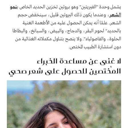
يشمل وحدة "الفيريتين" وهو بروتين تخزين الحديد الخاص ب
نمو
الشعر
، وعندما يكون ذلك البروتين قليل، سينخفض ​​حجم
الشعر. علمًا أنه يمكن الحصول عليه من الأطعمة الغنية
بالحديد" لحوم البقر، والدجاج، والبيض، والسبانخ، والبطاطا
الحلوة، والفاصولياء". ولا ينصح بتناول مكملاته الغذائية من
دون استشارة الطبيب المختص.
لا غنى عن مساعدة الخبراء
المُختصين للحصول على شعر صحي