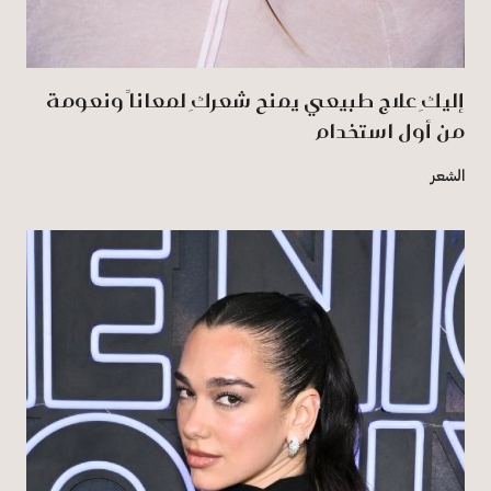
إليكِ علاج طبيعي يمنح شعركِ لمعاناً ونعومة
من أول استخدام
الشعر