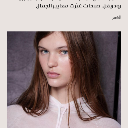
رودريغز.. صيحات غيّرت معايير الجمال
الشعر