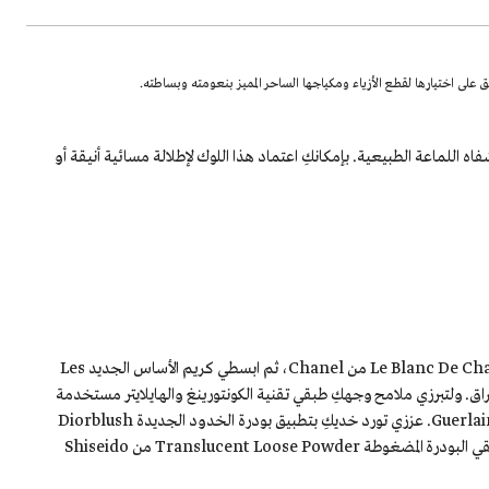
فاه اللماعة الطبيعية. بإمكانكِ اعتماد هذا اللوك لإطلالة مسائية أنيقة أو
لأساس متكامل وبشرة نقية، قومي بتطبيق البرايمير كخطوة أولى مختارة Le Blanc De Chanel من Chanel، ثم ابسطي كريم الأساس الجديد Les
 التوهج والإشراق. ولتبرزي ملامح وجهكِ طبقي تقنية الكونتورينغ والهايلايتر مستخدمة
علبة Terracotta 4 Seasons Contour and Bronzing Powder من Guerlain. عززي تورد خديكِ بتطبيق بودرة الخدود الجديدة Diorblush
Glowing Gardens Vibrant Color Powder Blush من Dior. أخيراً طبقي البودرة المضغوطة Translucent Loose Powder من Shiseido