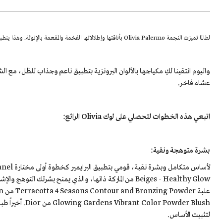
لطالما تميزت النجمة Olivia Palermo بأناقتها وإطلالاتها الفخمة والمفعمة بالإنوثة. وهذا ينطبق على اختيارها لقطع الأزياء ومكياجها الساحر المميز بنعومته وبساطته.
واليوم انتقينا لكِ مكياجها بالألوان البرونزية بتطبيق ناعم وجذاب للظل، مع الش
عشاء فاخر.
اتبعي هذه الخطوات لتحصلي على لوك Olivia الرائع:
بشرة متوهجة ونقية:
Beiges - Healthy Glow من الماركة ذاتها، والذي يمنح بشرتك
لتثبيت الأساس.