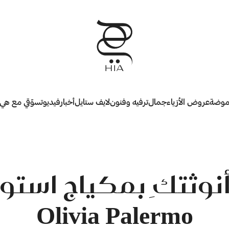
وضة
عروض الأزياء
جمال
ترفيه وفنون
لايف ستايل
أخبار
فيديو
تسوّقي مع هي
نوثتكِ بمكياج استو
Olivia Palermo