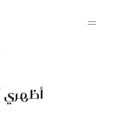
م
أظهري أ