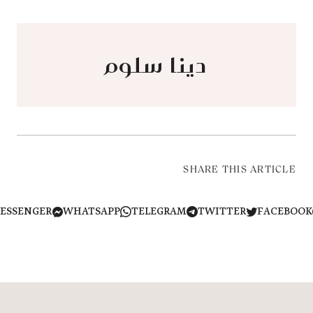
دينا سلوم
SHARE THIS ARTICLE
MESSENGER
WHATSAPP
TELEGRAM
TWITTER
FACEB