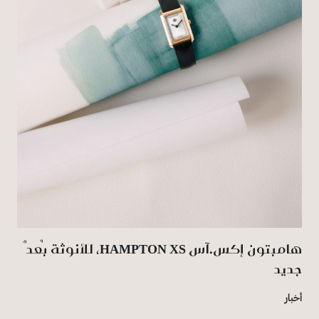
هامبتون إكس.آس HAMPTON XS، للأنوثة بُعدٌ
جديد
أخبار