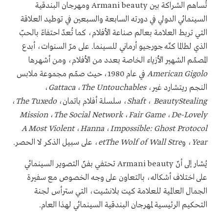
تُساهم الشراكة بين
Armani beauty
ومهرجان البندقية
السينمائي الدولي في دورته السابعة والسبعين في توطيد العلاقة
التي تربط العلامة بعالم صناعة الأفلام، كما تُعدّ احتفاءً بالحبّ
الذي لطالما كنّه جورجيو أرماني للسينما. على مرّ السنوات، أبدع
المصمّم الشهير الأزياء الخاصة بعدد من الأفلام، ومن أشهرها
American Gigolo
في عام 1980، حيث صمّم مجموعة ملابس
النجم ريتشارد غير،
The Untouchables
،
Gattaca
،
Stealing
Beauty
،
Shaft
، سلسلة أفلام باتمان،
The Tuxedo
،
Mission
،
The Social Network
،
Fair Game
،
De-Lovely
A Most Violent
،
Hanna
،
Impossible: Ghost Protocol
Year
، و
The Wolf of Wall Stre
et
، على سبيل الذكر لا الحصر.
يُشار إلى أنّ
Armani beauty
تحتفي بفنّ التصوير السينمائي
على اختلاف أشكاله، بالتعاون على وجه الخصوص مع سفيرة
الجمال العالمية للعلامة كيت بلانشيت، التي سترأس لجنة
التحكيم الرئيسية لمهرجان البندقية السينمائي لهذا العام.