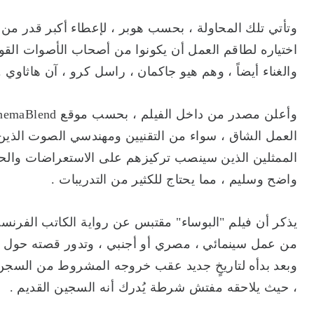
وتأتي تلك المحاولة ، بحسب هوبر ، لإعطاء أكبر قدر من الت
اختياره لطاقم العمل أن يكونوا من أصحاب الأصوات القوي
والغناء أيضاً ، وهم هيو جاكمان ، راسل كرو ، آن هاثاوي .
العمل الشاق ، سواء من التقنيين ومهندسي الصوت الذين طُ
الممثلين الذين سينصب تركيزهم على الاستعراضات والح
واضح وسليم ، مما يحتاج للكثير من التدريبات .
يذكر أن فيلم "البوساء" مقتبس عن رواية الكاتب الفرنسي 
من عمل سينمائي ، مصري أو أجنبي ، وتدور قصته حول ر
وبعد بدأه لتاريخٍ جديد عقب خروجه المشروط من السجن ، 
، حيث يلاحقه مفتش شرطة يُدرك أنه السجين القديم .