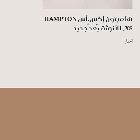
هامبتون إكس.آس HAMPTON
XS، للأنوثة بُعدٌ جديد
أخبار