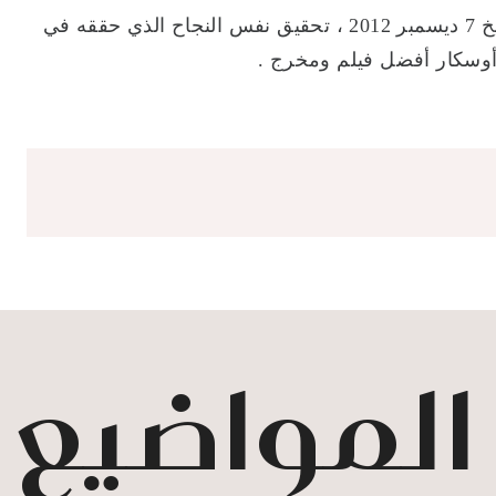
ويسعى المخرج توم هوبر ، في فيلمه الذي سيعرض بتاريخ 7 ديسمبر 2012 ، تحقيق نفس النجاح الذي حققه في
 المواضيع