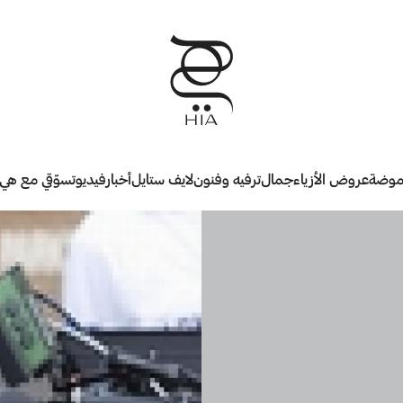
وضة
عروض الأزياء
جمال
ترفيه وفنون
لايف ستايل
أخبار
فيديو
تسوّقي مع هي