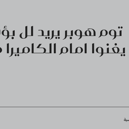
توم هوبر يريد لل بؤ
يغنوا امام الكاميرا 
Breadcru
سية