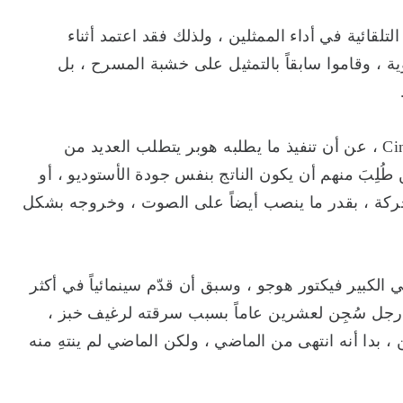
لقائية في أداء الممثلين ، ولذلك فقد اعتمد أثناء
ة ، وقاموا سابقاً بالتمثيل على خشبة المسرح ، بل
وأعلن مصدر من داخل الفيلم ، بحسب موقع CinemaBlend ، عن أن تنفيذ ما يطلبه هوبر يتطلب العديد من
لِبَ منهم أن يكون الناتج بنفس جودة الأستوديو ، أو
ركة ، بقدر ما ينصب أيضاً على الصوت ، وخروجه بشكل
الكبير فيكتور هوجو ، وسبق أن قدّم سينمائياً في أكثر
جل سُجِن لعشرين عاماً بسبب سرقته لرغيف خبز ،
بدا أنه انتهى من الماضي ، ولكن الماضي لم ينتهِ منه