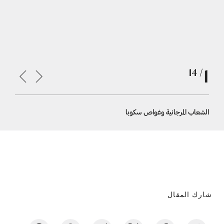
1
/ 14
الشعاب المرجانية وغواص سكوبا
من أحد ال
شارك المقال