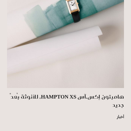
هامبتون إكس.آس HAMPTON XS، للأنوثة بُعدٌ
جديد
أخبار