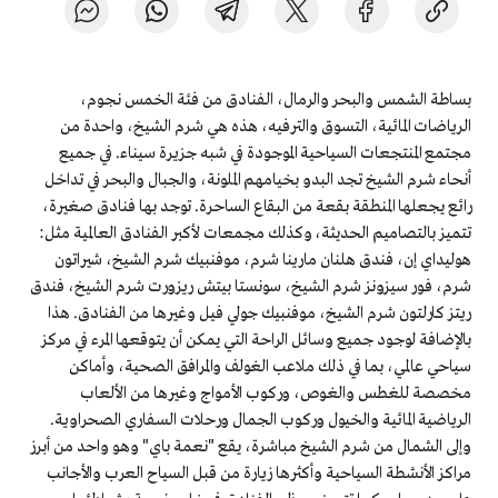
بساطة الشمس والبحر والرمال، الفنادق من فئة الخمس نجوم،
الرياضات المائية، التسوق والترفيه، هذه هي شرم الشيخ، واحدة من
مجتمع المنتجعات السياحية الموجودة في شبه جزيرة سيناء. في جميع
أنحاء شرم الشيخ تجد البدو بخيامهم الملونة، والجبال والبحر في تداخل
رائع يجعلها المنطقة بقعة من البقاع الساحرة. توجد بها فنادق صغيرة،
تتميز بالتصاميم الحديثة، وكذلك مجمعات لأكبر الفنادق العالمية مثل:
هوليداي إن، فندق هلنان مارينا شرم، موفنبيك شرم الشيخ، شيراتون
شرم، فور سيزونز شرم الشيخ، سونستا بيتش ريزورت شرم الشيخ، فندق
ريتز كارلتون شرم الشيخ، موفنبيك جولي فيل وغيرها من الفنادق. هذا
بالإضافة لوجود جميع وسائل الراحة التي يمكن أن يتوقعها المرء في مركز
سياحي عالمي، بما في ذلك ملاعب الغولف والمرافق الصحية، وأماكن
مخصصة للغطس والغوص، وركوب الأمواج وغيرها من الألعاب
الرياضية المائية والخيول وركوب الجمال ورحلات السفاري الصحراوية.
وإلى الشمال من شرم الشيخ مباشرة، يقع "نعمة باي" وهو واحد من أبرز
مراكز الأنشطة السياحية وأكثرها زيارة من قبل السياح العرب والأجانب