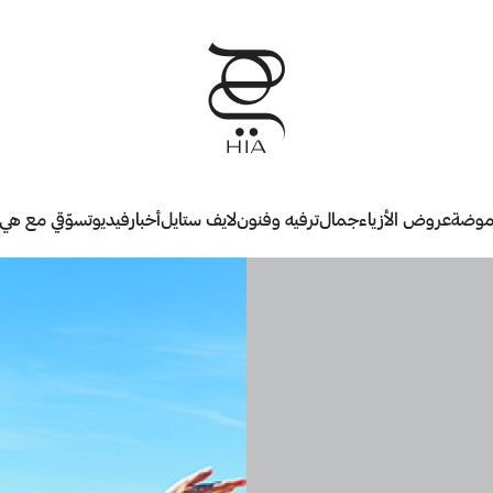
وضة
عروض الأزياء
جمال
ترفيه وفنون
لايف ستايل
أخبار
فيديو
تسوّقي مع هي