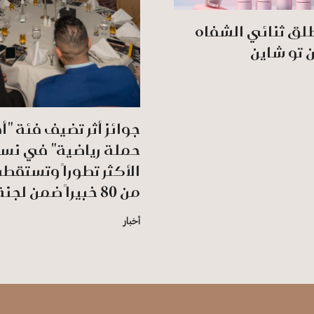
لق ثنائي الشفاه
ن تو شاين
جوائز أثر تضيف فئة "
حملة رياضية" في نس
الأكثر تطوراً وتستقط
من 80 خبيراً ضمن لجنة التحكيم
أخبار