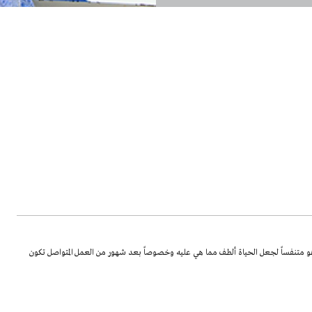
 هو متنفساً لجعل الحياة ألطف مما هي عليه وخصوصاً بعد شهور من العمل المتواصل تكون