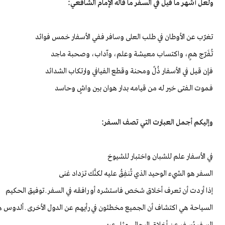
ولعل أشهر ما قيل في السفر ما قاله الإمام الشافعي:
تغرّب عن الأوطان في طلب العلى وسافر ففي الأسفار خمس فوائد
تُفَرّج همٍ، واكتساب معيشة وعلم، وآداب، وصحبة ماجد
فإن قـيل في الأسفار ذُلً ومحنة وقطع الفيافي وارتكاب الشدائد
فـموت الـفتى خير له من قيامه بدار هوان بين واشٍ وحاسد
وإليكم أجمل العبارت التي تصف السفر:
في الأسفار علم للشبان واختبار للشيوخ
السفر هو الشيء الوحيد الذي تُنفِقُ عليه لكنَّك تزداد غنى
إذا أردت أن تعرف أخلاق شخص فاستشره أو رافقه في السفر ـ توفيق الحكيم
السياحة هي اكتشاف أن الجميع مخطئون في رأيهم عن الدول الأخرى ـ ألدوس