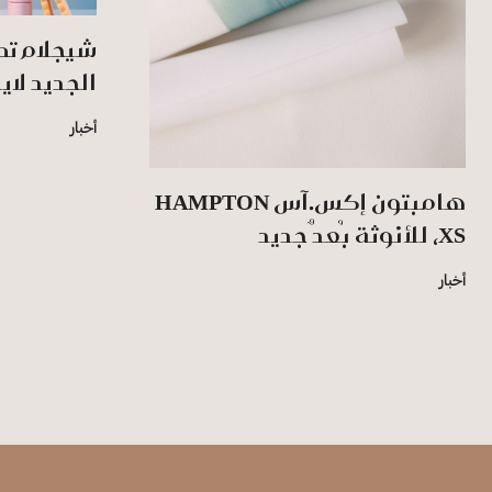
شيجلام تط
الجديد لاي
أخبار
هامبتون إكس.آس HAMPTON
XS، للأنوثة بُعدٌ جديد
أخبار