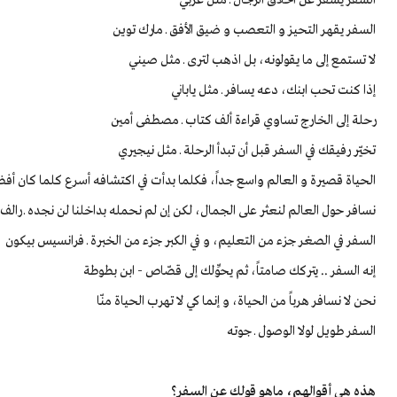
السفر يُسفر عن أخلاق الرجال ـ مثل عربي
السفر يقهر التحيز و التعصب و ضيق الأفق ـ مارك توين
لا تستمع إلى ما يقولونه، بل اذهب لترى ـ مثل صيني
إذا كنت تحب ابنك، دعه يسافر ـ مثل ياباني
رحلة إلى الخارج تساوي قراءة ألف كتاب ـ مصطفى أمين
تخيّر رفيقك في السفر قبل أن تبدأ الرحلة ـ مثل نيجيري
الحياة قصيرة و العالم واسع جداً، فكلما بدأت في اكتشافه أسرع كلما كان أف
نسافر حول العالم لنعثر على الجمال، لكن إن لم نحمله بداخلنا لن نجده ـ رالف
السفر في الصغر جزء من التعليم، و في الكبر جزء من الخبرة ـ فرانسيس بيكون
إنه السفر .. يتركك صامتاً، ثم يحوِّلك إلى قصّاص - ابن بطوطة
نحن لا نسافر هرباً من الحياة، و إنما كي لا تهرب الحياة منّا
السفر طويل لولا الوصول ـ جوته
هذه هي أقوالهم، ماهو قولك عن السفر؟