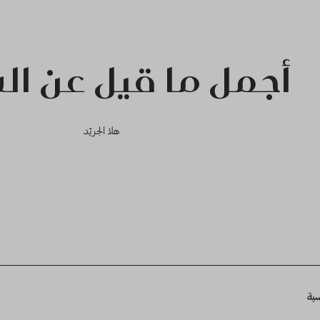
أجمل ما قيل عن الس
هلا الجريّد
Breadcru
سية