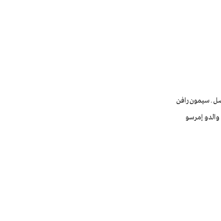
ضل ـ سيمون رافن
 والدو إمرسو