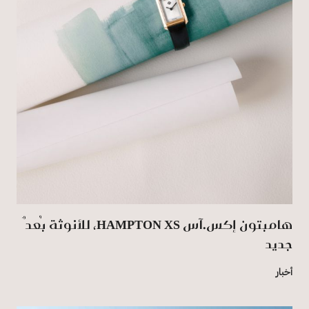
هامبتون إكس.آس HAMPTON XS، للأنوثة بُعدٌ
جديد
أخبار