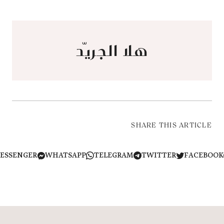
هلا الجريّد
SHARE THIS ARTICLE
MESSENGER
WHATSAPP
TELEGRAM
TWITTER
FACEB