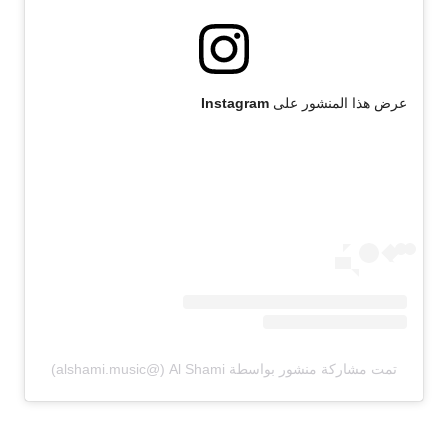
عرض هذا المنشور على Instagram
تمت مشاركة منشور بواسطة ‏‎Al Shami‎‏ (@‏‎alshami.music‎‏)