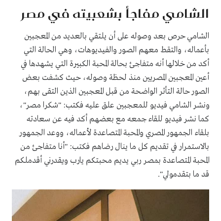
الشامي مفاجأ بشعبيته في مصر
الشامي حرص بعد وصوله على أن يلتقي بالعديد من المعجبين
بأعماله، والتقط معهم الصور والفيديوهات، وهي الحالة التي
أكد من خلالها أنه متفاجئ بحالة المحبة الكبيرة التي يشهدها في
أعين المعجبين المصريين منذ لحظة وصوله، حيث كشفت بعض
الصور حالة التأثر الواضحة من قبل المعجبين الذين التقى بهم،
ونشر الشامي فيديو للمعجبين علق عليه فكتب: "شكرا مصر"،
كما نشر فيديو للقاء جمعه مع بعضهم أكد فيه عن سعادته
بلقاء الجمهور المصري والمحبة المتصاعدة لأعماله، ووعد الجمهور
بالاستمرار في تقديم كل ما ينال رضاهم فكتب: "أنا متفاجئ من
المحبة المتصاعدة بمصر ربي يديم محبتكم يارب ويقدرني أقدملكم
قد ما بتقدمولي".