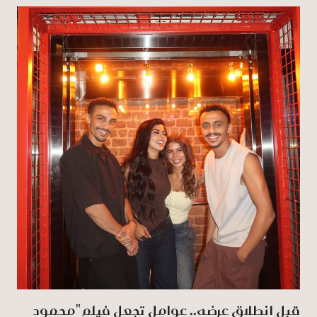
قبل انطلاق عرضه.. عوامل تجعل فيلم "محمود