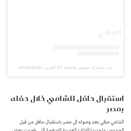
تمت مشاركة منشور بواسطة ‏‎ET بالعربي‎‏ (@‏‎etbilarabi‎‏)
استقبال حافل للشامي خلال حفله
بمصر
الشامي حظي بعد وصوله إلى مصر باستقبال حافل من قبل
الجمهور، وتحديدا الفئات العمرية الصغيرة التي واجهت بعض