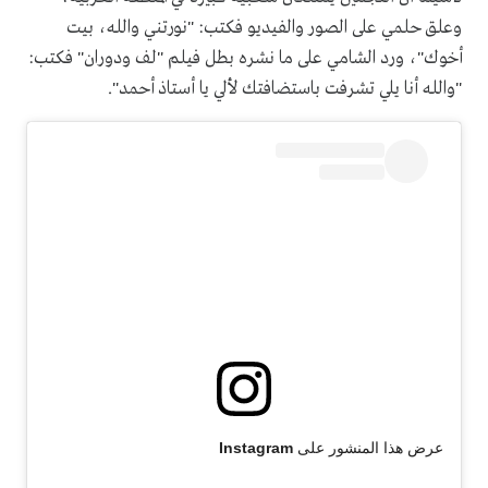
وعلق حلمي على الصور والفيديو فكتب: "نورتني والله، بيت
أخوك"، ورد الشامي على ما نشره بطل فيلم "لف ودوران" فكتب:
"والله أنا يلي تشرفت باستضافتك لألي يا أستاذ أحمد".
عرض هذا المنشور على Instagram