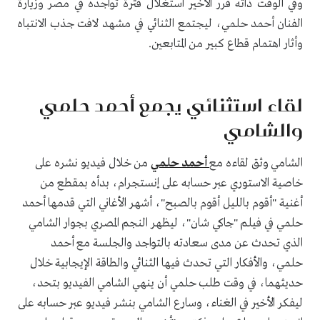
وفي الوقت ذاته قرر الأخير استغلال فترة تواجده في مصر وزيارة
الفنان أحمد حلمي، ليجتمع الثنائي في مشهد لافت جذب الانتباه
وأثار اهتمام قطاع كبير من المتابعين.
لقاء استثنائي يجمع أحمد حلمي
والشامي
الشامي وثق لقاءه مع
أحمد حلمي
من خلال فيديو نشره على
خاصية الاستوري عبر حسابه على إنستجرام، بدأه بمقطع من
أغنية "أقوم بالليل أقوم بالصبح"، أشهر الأغاني التي قدمها أحمد
حلمي في فيلم "جاكي شان"، ليظهر النجم المصري بجوار الشامي
الذي تحدث عن مدى سعادته بالتواجد والجلسة مع أحمد
حلمي، والأفكار التي تحدث فيها الثنائي والطاقة الإيجابية خلال
حديثهما، في وقت طلب حلمي أن ينهي الشامي الفيديو بتحد،
ليفكر الأخير في الغناء، وسارع الشامي بنشر فيديو عبر حسابه على