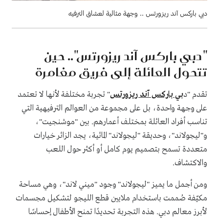
دبي باركس آند ريزورتس .. وجهة مثالية لعشاق الترفيه
"دبي باركس آند ريزورتس".. حين
تتحول العائلة إلى فريق مغامرة
تقدم "د
بي باركس آند ريزورتس
" تجربة مختلفة لأنها لا تعتمد
على وجهة واحدة، بل على مجموعة من العوالم الترفيهية التي
تناسب أفراد العائلة بمختلف أعمارهم. بين "موشنجيت"،
و"ليجولاند"، وحديقة "ليجولاند" المائية، يجد الزائر خيارات
متعددة تسمح بتصميم يوم كامل أو أكثر حول اللعب
والاكتشاف.
ومن أجمل ما يميز "ليجولاند" وجود "ميني لاند"، وهي مساحة
مكيّفة صُممت باستخدام ملايين قطع الليجو لتشكيل مجسمات
لأبرز معالم دبي. هذه التجربة تحديدًا تمنح الأطفال إحساسًا