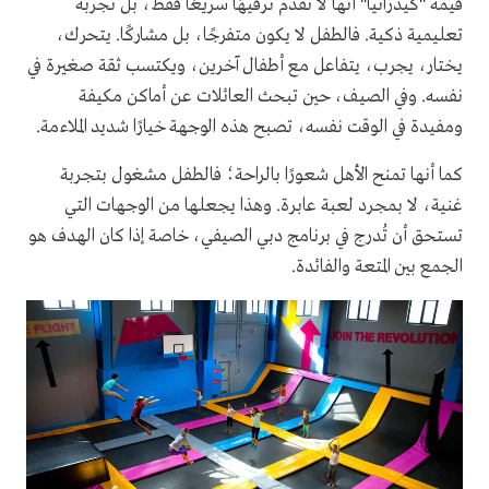
قيمة "كيدزانيا" أنها لا تقدم ترفيهًا سريعًا فقط، بل تجربة
تعليمية ذكية. فالطفل لا يكون متفرجًا، بل مشاركًا. يتحرك،
يختار، يجرب، يتفاعل مع أطفال آخرين، ويكتسب ثقة صغيرة في
نفسه. وفي الصيف، حين تبحث العائلات عن أماكن مكيفة
ومفيدة في الوقت نفسه، تصبح هذه الوجهة خيارًا شديد الملاءمة.
كما أنها تمنح الأهل شعورًا بالراحة؛ فالطفل مشغول بتجربة
غنية، لا بمجرد لعبة عابرة. وهذا يجعلها من الوجهات التي
تستحق أن تُدرج في برنامج دبي الصيفي، خاصة إذا كان الهدف هو
الجمع بين المتعة والفائدة.