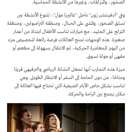
الصخور، والمنزلقات، وغيرها من الأنشطة الحماسية.
وفي "أدفينتشر زون" داخل "غاليريا مول"، تتنوع الأنشطة بين
تسلق الصخور، والمشي على الحبال، ومنطقة الترامبولين، ومنطقة
التزلج على الجليد، مع خيارات تناسب الأطفال ابتداءً من أعمار
صغيرة. هذه الوجهات تمنح العائلات فرصة رائعة لتخصيص جزء
من اليوم للمغامرة الحركية، ثم الانتقال بسهولة إلى مطعم أو
مقهى أو جولة تسوق.
ميزة هذه التجارب أنها تجعل النشاط الرياضي والترفيهي قريبًا
ومتاحًا، من دون الحاجة إلى السفر أو الانتظار الطويل. وهي
تناسب بشكل خاص الأيام الصيفية التي تحتاج فيها العائلة إلى
مكان يجمع بين الراحة والحركة.