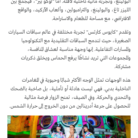
البولينغ، وتجربة مائية داخلية لافتة. أما "لوكو بير"، فيجمع بين
الليزر تاغ، والبولينغ، والترامبولين، وألعاب الآركيد، والواقع
الافتراضي، مع مساحة للطعام والاستراحة.
وتقدم "كايوس كارتس" تجربة مختلفة في عالم سباقات السيارات
الصغيرة، حيث تندمج السباقات التقليدية مع التكنولوجيا
والمسارات التفاعلية. إنها وجهة مناسبة لعشاق المنافسة،
والمجموعات التي تريد نشاطًا يرفع الحماس ويخلق ذكريات
مشتركة.
هذه الوجهات تمثل الوجه الأكثر شبابًا وحيوية في المغامرات
الداخلية بدبي. فهي ليست هادئة أو تأملية، بل صاخبة بالضحك
والتحدي والحركة. وفي الصيف، تمنح الزوار فرصة مثالية
للحصول على جرعة أدرينالين من دون الخروج إلى حرارة الشمس.