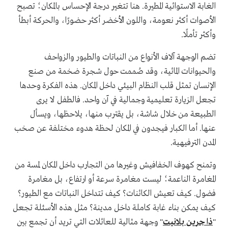
الغابة الاستوائية المطيرة. هنا تتغير درجة الإحساس بالمكان؛ تصبح
الأصوات أكثر نعومة، واللون الأخضر أكثر حضورًا، والحركة أبطأ
وأكثر تأملًا.
تضم الوجهة آلاف الأنواع من النباتات والطيور والزواحف
والحيوانات المائية، وقد صُممت حول شجرة ضخمة من صنع
الإنسان تمثل قلب النظام البيئي داخل المكان. هذه الفكرة وحدها
تجعل الزيارة تعليمية وجمالية في آن واحد. فالطفل لا يرى
الطبيعة من خلال شاشة، بل يقترب منها، يلاحظها، ويسأل
عنها. أما الكبار فيجدون في المكان لحظة هدوء مختلفة عن صخب
المدن الترفيهية.
وتمنح كهوف الخفافيش وغيرها من التجارب داخل المكان لمسة من
المغامرة الناعمة؛ ليست مغامرة سرعة أو ارتفاع، بل مغامرة
فضول. كيف تعيش الكائنات؟ كيف تتداخل النباتات مع الطيور؟
كيف يمكن بناء غابة كاملة داخل مدينة؟ مثل هذه الأسئلة تجعل
"
ذا جرين بلانيت
" وجهة مثالية للعائلات التي تريد أن تجمع بين