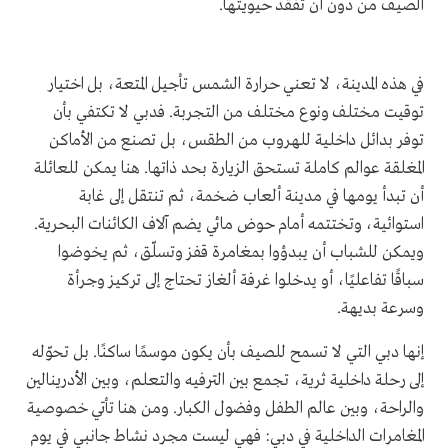
الصيف من دون أن تفقد حيويتها.
في هذه المدينة، لا تعني حرارة الشمس تأجيل المتعة، بل اختيار
توقيت مختلف ونوع مختلف من التجربة. فدبي لا تكتفي بأن
توفر بدائل داخلية للهروب من الطقس، بل تصنع من الأماكن
المغلقة عوالم كاملة تستحق الزيارة بحد ذاتها. هنا يمكن للعائلة
أن تبدأ يومها في مدينة ألعاب ضخمة، ثم تنتقل إلى غابة
استوائية، وتختتمه أمام حوض مائي يضم آلاف الكائنات البحرية.
ويمكن للشباب أن يبدؤوا بمغامرة قفز وتسلّق، ثم يخوضوا
سباقًا تفاعليًا، أو يدخلوا غرفة ألغاز تحتاج إلى تركيز وجرأة
وسرعة بديهة.
إنها دبي التي لا تسمح للصيف بأن يكون موسمًا ساكنًا. بل تحوّله
إلى رحلة داخلية ثرية، تجمع بين الترفيه والتعلم، وبين الأدرينالين
والراحة، وبين عالم الطفل وفضول الكبار. ومن هنا تأتي خصوصية
المغامرات الداخلية في دبي: فهي ليست مجرد نشاط جانبي في يوم