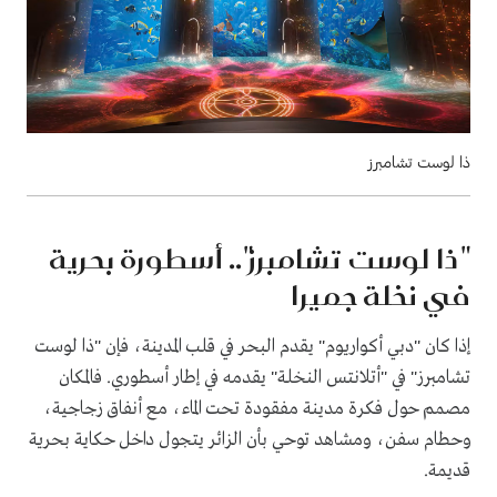
ذا لوست تشامبرز
"ذا لوست تشامبرز".. أسطورة بحرية
في نخلة جميرا
إذا كان "دبي أكواريوم" يقدم البحر في قلب المدينة، فإن "ذا لوست
تشامبرز" في "أتلانتس النخلة" يقدمه في إطار أسطوري. فالمكان
مصمم حول فكرة مدينة مفقودة تحت الماء، مع أنفاق زجاجية،
وحطام سفن، ومشاهد توحي بأن الزائر يتجول داخل حكاية بحرية
قديمة.