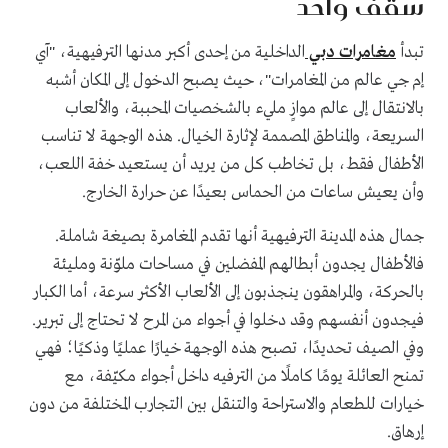
سقف واحد
تبدأ
مغامرات دبي
الداخلية من إحدى أكبر مدنها الترفيهية، "آي
إم جي عالم من المغامرات"، حيث يصبح الدخول إلى المكان أشبه
بالانتقال إلى عالم موازٍ مليء بالشخصيات المحببة، والألعاب
السريعة، والمناطق المصممة لإثارة الخيال. هذه الوجهة لا تناسب
الأطفال فقط، بل تخاطب كل من يريد أن يستعيد خفة اللعب،
وأن يعيش ساعات من الحماس بعيدًا عن حرارة الخارج.
جمال هذه المدينة الترفيهية أنها تقدم المغامرة بصيغة شاملة.
فالأطفال يجدون أبطالهم المفضلين في مساحات ملوّنة ومليئة
بالحركة، والمراهقون ينجذبون إلى الألعاب الأكثر سرعة، أما الكبار
فيجدون أنفسهم وقد دخلوا في أجواء من المرح لا تحتاج إلى تبرير.
وفي الصيف تحديدًا، تصبح هذه الوجهة خيارًا عمليًا وذكيًا؛ فهي
تمنح العائلة يومًا كاملًا من الترفيه داخل أجواء مكيّفة، مع
خيارات للطعام والاستراحة والتنقل بين التجارب المختلفة من دون
إرهاق.