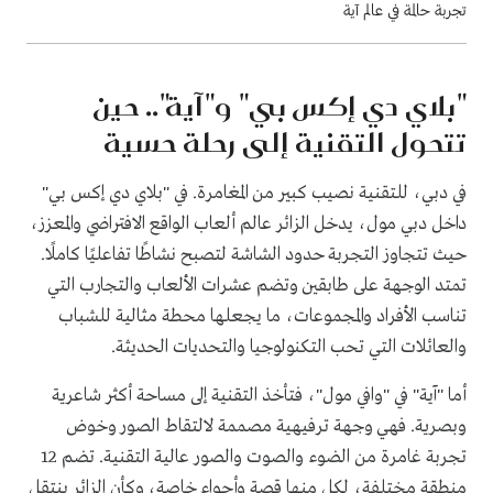
تجربة حالمة في عالم آية
"بلاي دي إكس بي" و"آية".. حين
تتحول التقنية إلى رحلة حسية
في دبي، للتقنية نصيب كبير من المغامرة. في "بلاي دي إكس بي"
داخل دبي مول، يدخل الزائر عالم ألعاب الواقع الافتراضي والمعزز،
حيث تتجاوز التجربة حدود الشاشة لتصبح نشاطًا تفاعليًا كاملًا.
تمتد الوجهة على طابقين وتضم عشرات الألعاب والتجارب التي
تناسب الأفراد والمجموعات، ما يجعلها محطة مثالية للشباب
والعائلات التي تحب التكنولوجيا والتحديات الحديثة.
أما "آية" في "وافي مول"، فتأخذ التقنية إلى مساحة أكثر شاعرية
وبصرية. فهي وجهة ترفيهية مصممة لالتقاط الصور وخوض
تجربة غامرة من الضوء والصوت والصور عالية التقنية. تضم 12
منطقة مختلفة، لكل منها قصة وأجواء خاصة، وكأن الزائر ينتقل