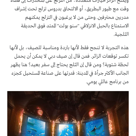
ويمنح الزائر خيارات متعددة؛ من التزلج على المنحدرات إلى قضاء
وقت مع طيور البطريق، أو الالتحاق بدروس تزلج تحت إشراف
مدربين محترفين. وحتى من لا يرغبون في التزلج يمكنهم
الاستمتاع بالحبل الانزلاقي "سنو بولت" الممتد فوق الحديقة
الثلجية.
هذه التجربة لا تنجح فقط لأنها باردة ومناسبة للصيف، بل لأنها
تكسر توقعات الزائر. فمن قال إن صيف دبي لا يمكن أن يحمل
لحظة شتوية؟ ومن قال إن الثلج يحتاج إلى سفر بعيد؟ هنا يظهر
الجانب الأكثر جرأة في المدينة: قدرتها على صناعة المستحيل كجزء
من برنامج عائلي يومي.