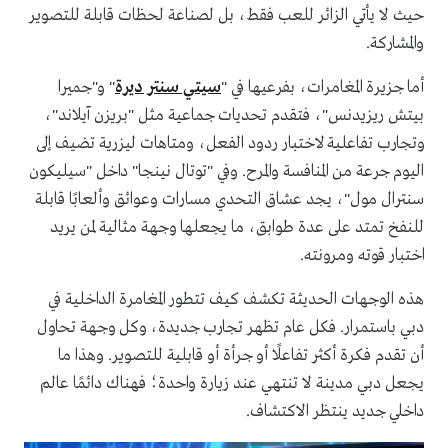
حيث لا يأتي الزائر للعب فقط، بل لصناعة لحظات قابلة للتصوير
والمشاركة.
أما جزيرة المغامرات، بفرعيها في "
سيتي سنتر ديرة
" و"جميرا
بيتش ريزيدنس"، فتقدم تحديات جماعية مثل "بريزن آيلاند"،
وتجارب تفاعلية لاختبار ردود الفعل، ومتاهات ليزرية تضيف إلى
اليوم جرعة من المنافسة والمرح. وفي "توتال نينجا" داخل "سيليكون
سنترال مول"، يجد عشاق التحدي مسارات وعوائق وألعابًا قابلة
للنفخ تمتد على عدة طوابق، ما يجعلها وجهة مثالية لمن يريد
اختبار قوته ومرونته.
هذه الوجهات الحديثة تكشف كيف تتطور المغامرة الداخلية في
دبي باستمرار. فكل عام تظهر تجارب جديدة، وكل وجهة تحاول
أن تقدم فكرة أكثر تفاعلًا أو جرأة أو قابلية للتصوير. وهذا ما
يجعل دبي مدينة لا تنتهي عند زيارة واحدة؛ فهناك دائمًا عالم
داخلي جديد ينتظر الاكتشاف.