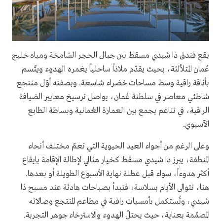
يقع فندق ذا شيدي مسقط بين جبال الحجر الشامخة ومياه خليج
عُمان المتلألئة، بحيث يقدّم ملاذاً ساحلياً يغمره الهدوء ويتّسم
بأناقة راقية وسط مساحات خضراء شاسعة. وبصفته أوّل منتجع
شاطئي معاصر في سلطنة عُمان، يواصل ترسيخ معايير الضيافة
الراقية، في تناغم يجمع بين العمارة العُمانية وبساطة الطابع
الآسيوي.
وعلى الرغم من أجواء العيد الحيوية التي تعمّ مختلف أنحاء
المنطقة، يبرز ذا شيدي مسقط كخيار مثالي لإطالة الإقامة بإيقاع
أكثر هدوءاً، سواء قبل عطلة نهاية الأسبوع الطويلة أو بعدها.
هنا، تتوالى الأيام بسلاسة، فتبدأ بصباحات هادئة عند مسبح ذا
شيدي، وتُستكمل بأمسيات راقية في مطاعم المنتجع وصالاته
المصمّمة بعناية، حيث يحتلّ الهدوء والاسترخاء جوهر التجربة.