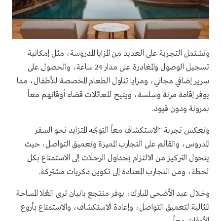
وتشتمل التجربة على العديد من المزايا المدروسة، مثل إمكانية
تسجيل الوصول والمغادرة على مدار 24 ساعة، والحصول على
سرير إضافي مجاني، ومزايا تناول الطعام المخصصة للأطفال، مما
يوفر إقامة مرنة وسلسة، ويتيح للعائلات قضاء أوقاتهم معاً
بمرونة ودون قيود.
وتعكس تجربة "الاستكشاف معاً التوجّه المتزايد نحو السفر
المدروس، والقائم على التجارب المميزة وتعميق التواصل، حيث
يتحول التركيز من الالتزام بجداول الرحلات إلى الاستمتاع بكل
لحظة، ومن التجارب المعتادة إلى تكوين ذكريات مشتركة.
وخلال عيد الأضحى المبارك، يوفر منتجع بانيان تري العُلا المساحة
المثالية لتعميق التواصل، وإعادة الاستكشاف، والاستمتاع بأروع