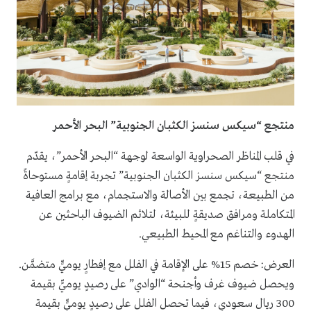
منتجع “سيكس سنسز الكثبان الجنوبية” البحر الأحمر
في قلب المناظر الصحراوية الواسعة لوجهة “البحر الأحمر”، يقدّم
منتجع “سيكس سنسز الكثبان الجنوبية” تجربة إقامةٍ مستوحاةً
من الطبيعة، تجمع بين الأصالة والاستجمام، مع برامج العافية
المتكاملة ومرافق صديقةٍ للبيئة، لتلائم الضيوف الباحثين عن
الهدوء والتناغم مع المحيط الطبيعي.
العرض: خصم 15% على الإقامة في الفلل مع إفطارٍ يوميٍّ متضمَّن.
ويحصل ضيوف غرف وأجنحة “الوادي” على رصيدٍ يوميٍّ بقيمة
300 ريال سعودي، فيما تحصل الفلل على رصيدٍ يوميٍّ بقيمة