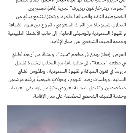
على جزيرةٍ خاصةٍ تحيط بها
مياه البحر الأحمر
، يقدّم منتجع
“نُجوما، ريتز-كارلتون ريزيرف” تجربة إقامةٍ تجمع بين
الخصوصية التامّة والضيافة الفاخرة. ويتميّز المنتجع بباقةٍ من
التجارب المستوحاة من التراث السعودي، تتراوح بين فنون الضيافة
والقهوة السعودية والموسيقى المحلية، إلى جانب الأنشطة الطبيعية
وخدمة المضيف الشخصي على مدار الإقامة.
العرض: إفطارٌ يوميٌّ في مطعم “سيتا”، وعشاءٌ من أربعة أطباقٍ
في مطعم “جمعة”، إلى جانب باقةٍ من التجارب المختارة تشمل
دروساً في فنون الضيافة والقهوة السعودية، وطقوس الشاي
المسائية، وجلسات رصد النجوم، وجولاتٍ طبيعيةً برفقة مرشدين
متخصصين. وتكتمل التجربة بعروضٍ حيّةٍ من الموسيقى العربية
وخدمة المضيف الشخصي المخصّصة على مدار الإقامة.