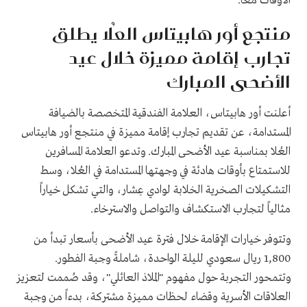
الأوقات معاً.
منتجع أور هابيتاس العُلا يطلق
تجارب إقامة مميزة خلال عيد
الأضحى المبارك
أعلنت أور هابيتاس، العلامة الفندقية المتخصصة بالضيافة
المستدامة، عن تقديم تجارب إقامة مميزة في منتجع أور هابيتاس
العُلا بمناسبة عيد الأضحى المبارك. وتدعو العلامة المسافرين
للاستمتاع بأوقات هادئة في وجهتها المستدامة في العُلا، وسط
التشكيلات الصخرية الخلابة لوادي عِشار، والتي تشكل خياراً
مثالياً لتجارب الاستكشاف والتواصل والاسترخاء.
وتتوفر خيارات الإقامة خلال فترة عيد الأضحى بأسعار تبدأ من
1,800 ريال سعودي لليلة الواحدة، شاملةً وجبة الفطور.
وتتمحور التجربة حول مفهوم "الملاذ العائلي"، وقد صُممت لتعزيز
العلاقات الأسرية وقضاء لحظات مميزة مشتركة، بدءاً من وجبة