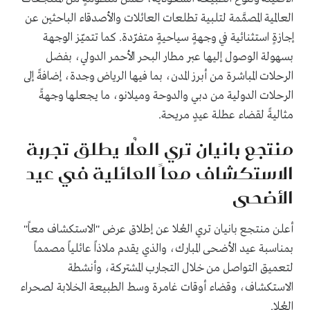
العالمية المصمَّمة لتلبية تطلعات العائلات والأصدقاء الباحثين عن
إجازةٍ استثنائية في وجهةٍ سياحيةٍ متفرّدة. كما تتميّز الوجهة
بسهولة الوصول إليها عبر مطار البحر الأحمر الدولي، بفضل
الرحلات المباشرة من أبرز المدن، بما فيها الرياض وجدة، إضافةً إلى
الرحلات الدولية من دبي والدوحة وميلانو، ما يجعلها وجهةً
مثاليةً لقضاء عطلة عيدٍ مريحة.
منتجع بانيان تري العُلا يطلق تجربة
الاستكشاف معاً العائلية في عيد
الأضحى
أعلن منتجع بانيان تري العُلا عن إطلاق عرض "الاستكشاف معاً"
بمناسبة عيد الأضحى المبارك، والذي يقدم ملاذاً عائلياً مصمماً
لتعميق التواصل من خلال التجارب المشتركة، وأنشطة
الاستكشاف، وقضاء أوقات غامرة وسط الطبيعة الخلابة لصحراء
العُلا.