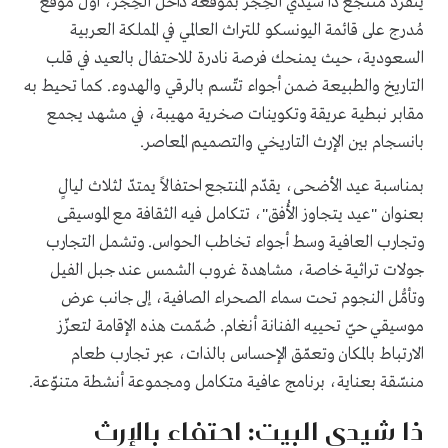
يتفرّد منتجع ذا شيدي الحِجر بموقعه داخل الحِجر، أوّل موقع
مُدرج على قائمة اليونسكو للتراث العالمي في المملكة العربية
السعودية، حيث يمنحك فرصة نادرة للاحتفال بالعيد في قلب
التاريخ والطبيعة ضمن أجواء تتّسم بالرقي والهدوء. كما تحيط به
مقابر نبطية عريقة وتكوينات صخرية مهيبة، في مشهد يجمع
بانسجام بين الإرث التاريخي والتصميم المعاصر.
بمناسبة عيد الأضحى، يقدّم المنتجع احتفالاً يمتدّ لثلاث ليالٍ
بعنوان "عيد يتجاوز الأُفق"، تتكامل فيه الثقافة مع الموسيقى
وتجارب العافية وسط أجواء تخاطب الحواس. وتشمل التجارب
جولات تراثية خاصة، مشاهدة غروب الشمس عند جبل الفيل
وتأمُّل النجوم تحت سماء الصحراء الصافية، إلى جانب عرض
موسيقي حيّ تحييه الفنانة أنغام. صُمّمت هذه الإقامة لتعزّز
الارتباط بالمكان وتعمّق الإحساس بالذات، عبر تجارب طعام
منسّقة بعناية، برنامج عافية متكامل ومجموعة أنشطة متنوّعة.
ذا شيدي البيت: احتفاء بالإرث