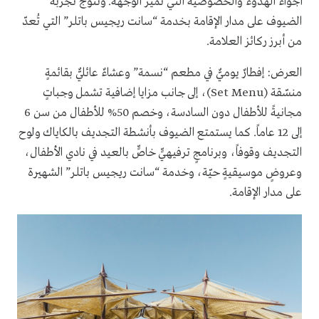
أجواء الهدوء والخصوصية التي تميّز الوجهة. وتُتوَّج تجربة
الضيوف على مدار الإقامة بخدمة “سانت ريجيس باتلر” التي تُعدّ
من أبرز ركائز العلامة.
العرض: إفطارٌ يوميٌّ في مطعم “نسمة” وعشاءٌ عائليٌّ بقائمةٍ
منسّقة (Set Menu)، إلى جانب مزايا إضافية تشمل وجباتٍ
مجانيةً للأطفال دون السادسة، وخصم 50% للأطفال من سن 6
إلى 12 عاماً. كما يستمتع الضيوف بأنشطة التجديف بالكاياك ولوح
التجديف وقوفاً، وبرنامجٍ ترفيهيٍّ خاصٍّ بالعيد في نادي الأطفال،
وعروضٍ موسيقيةٍ حيّة، وخدمة “سانت ريجيس باتلر” الشهيرة
على مدار الإقامة.