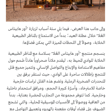
وإلى جانب هذا العرض، فيما يلي ستة أسباب لزيارة "أور هابيتاس
العُلا" خلال عطلة العيد؛ بدءاً من الاستمتاع بالمناظر الطبيعية
الخلابة، وصولاً إلى اللحظات المميزة التي يمكن قضاؤها:
ينسجم منتجع "أور هابيتاس العُلا" بسلاسة مع المناظر الطبيعية
الخلابة للوادي المحيط به، ليقدم ملاذاً صحراوياً هادئاً صُمم حول
مفاهيم الاستدامة والإبداع والتواصل الإنساني. وتتميز جميع فلل
المنتجع بإطلالات ساحرة على الوادي، حيث تستقر برفق بين
المنحدرات الصخرية الرملية. وتضم هذه الفلل تراسات خارجية
خاصة للاسترخاء، وأسرّة كبيرة الحجم، ومرافق استحمام داخلية
وخارجية. كما تتوفر مجموعة من التجارب المحضرة بعناية، بدءاً
من العافية ووصولاً إلى الأمسيات الموسيقية المحلية، والتي تشجع
الضيوف على قضاء أوقات مفعمة بالهدوء وتعميق التواصل مع