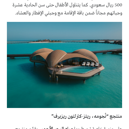
500 ريال سعودي. كما يتناول الأطفال حتى سن الحادية عشرة
وجباتهم مجاناً ضمن باقة الإقامة مع وجبتي الإفطار والعشاء.
منتجع “نُجومه، ريتز-كارلتون ريزيرف”