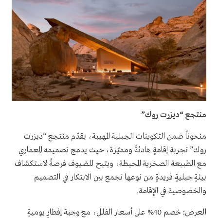
منتجع “ديزرت روك”
منحوتاً ضمن التكوينات الجبلية المهيبة، يقدّم منتجع “ديزرت
روك” تجربة إقامةٍ هادئةً ومميّزة، حيث يدمج تصميمه المعماري
مع الطبيعة الصخرية المحيطة، ويتيح للضيوف فرصةً لاستكشاف
بيئةٍ جبليةٍ فريدةٍ من نوعها تجمع بين الابتكار في التصميم
والخصوصية في الإقامة.
العرض: خصم 40% على أسعار الفلل، مع وجبة إفطارٍ يوميةٍ