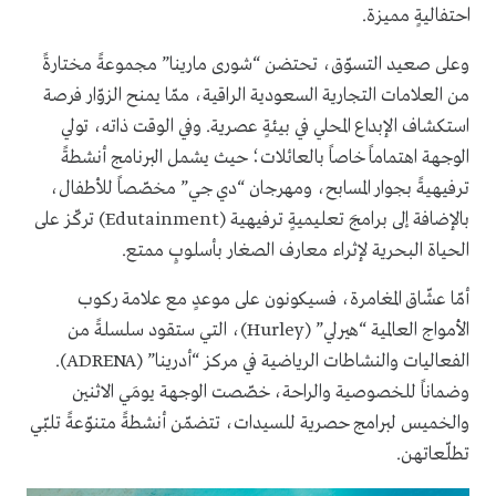
احتفاليةٍ مميزة.
وعلى صعيد التسوّق، تحتضن “شورى مارينا” مجموعةً مختارةً
من العلامات التجارية السعودية الراقية، ممّا يمنح الزوّار فرصة
استكشاف الإبداع المحلي في بيئةٍ عصرية. وفي الوقت ذاته، تولي
الوجهة اهتماماً خاصاً بالعائلات؛ حيث يشمل البرنامج أنشطةً
ترفيهيةً بجوار المسابح، ومهرجان “دي جي” مخصّصاً للأطفال،
بالإضافة إلى برامجَ تعليميةٍ ترفيهية (Edutainment) تركّز على
الحياة البحرية لإثراء معارف الصغار بأسلوبٍ ممتع.
أمّا عشّاق المغامرة، فسيكونون على موعدٍ مع علامة ركوب
الأمواج العالمية “هيرلي” (Hurley)، التي ستقود سلسلةً من
الفعاليات والنشاطات الرياضية في مركز “أدرينا” (ADRENA).
وضماناً للخصوصية والراحة، خصّصت الوجهة يومَي الاثنين
والخميس لبرامج حصرية للسيدات، تتضمّن أنشطةً متنوّعةً تلبّي
تطلّعاتهن.