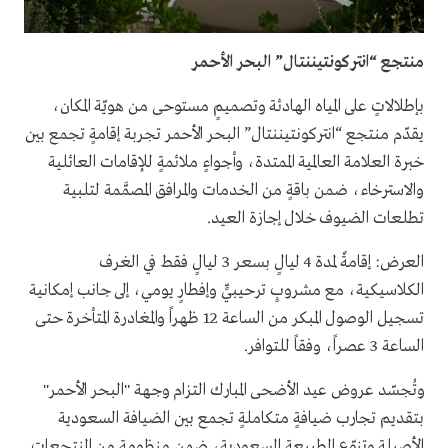
منتجع “انتركونتيننتال” البحر الأحمر
بإطلالاتٍ على المياه الهادئة وتصميمٍ مستوحى من هويّة المكان،
يقدّم منتجع “انتركونتيننتال” البحر الأحمر تجربة إقامةٍ تجمع بين
خبرة العلامة العالمية الممتدة، وأجواءٍ ملائمةٍ للإقامات العائلية
والاسترخاء، ضمن باقةٍ من الخدمات والمرافق المصمَّمة لتلبية
تطلعات الضيوف خلال إجازة العيد.
العرض: إقامةٌ لمدة 4 ليالٍ بسعر 3 ليالٍ فقط في الغرف
الكلاسيكية، مع مشروبٍ ترحيبيٍّ وإفطارٍ يومي، إلى جانب إمكانية
تسجيل الوصول المبكر من الساعة 12 ظهراً والمغادرة المتأخرة حتى
الساعة 3 عصراً، وفقاً للتوافر.
وتُجسّد عروض عيد الأضحى المبارك التزام وجهة "البحر الأحمر"
بتقديم تجارب ضيافةٍ متكاملةٍ تجمع بين الضيافة السعودية
الأصيلة وتنوّع الطبيعة السعودية، ضمن منظومةٍ من المنتجعات