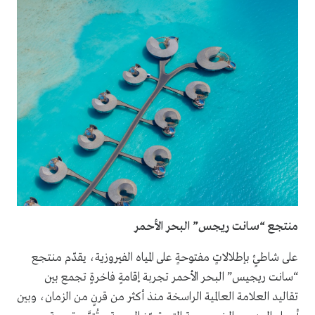
منتجع “سانت ريجس” البحر الأحمر
على شاطئٍ بإطلالاتٍ مفتوحةٍ على المياه الفيروزية، يقدّم منتجع
“سانت ريجيس” البحر الأحمر تجربة إقامةٍ فاخرةٍ تجمع بين
تقاليد العلامة العالمية الراسخة منذ أكثر من قرنٍ من الزمان، وبين