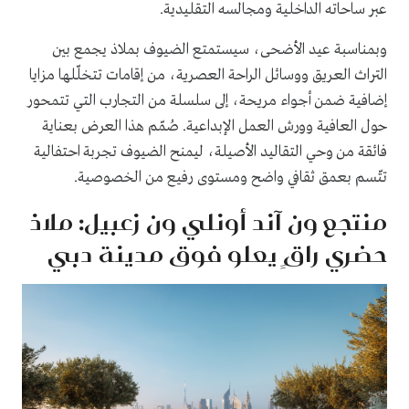
عبر ساحاته الداخلية ومجالسه التقليدية.
وبمناسبة عيد الأضحى، سيستمتع الضيوف بملاذ يجمع بين
التراث العريق ووسائل الراحة العصرية، من إقامات تتخلّلها مزايا
إضافية ضمن أجواء مريحة، إلى سلسلة من التجارب التي تتمحور
حول العافية وورش العمل الإبداعية. صُمّم هذا العرض بعناية
فائقة من وحي التقاليد الأصيلة، ليمنح الضيوف تجربة احتفالية
تتّسم بعمق ثقافي واضح ومستوى رفيع من الخصوصية.
منتجع ون آند أونلي ون زعبيل: ملاذ
حضري راقٍ يعلو فوق مدينة دبي