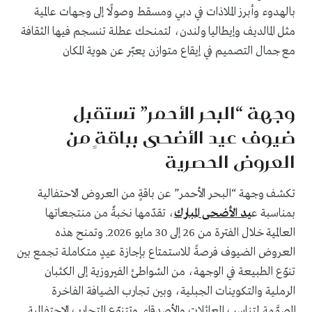
بالهدوء وأبرز الملاذات في دبي ومسقط وصولًا إلى وجهات عالمية
مثل المالديف وإيطاليا ولندن، لتمنحك عطلة تنسجم فيها الثقافة
مع جمال التصميم في إيقاع متوازن يعبّر عن هوية المكان
وجهة “البحر الأحمر” تستقبل
ضيوف عيد الأضحى بباقةٍ من
العروض الحصرية
تكشف وجهة “البحر الأحمر” عن باقةٍ من العروض الاحتفالية
بمناسبة ع
يد الأضحى المبارك
، تقدّمها نخبةٌ من منتجعاتها
العالمية خلال الفترة من 26 إلى 30 مايو 2026. وتمنح هذه
العروض الضيوف فرصةً للاستمتاع بإجازة عيدٍ متكاملة تجمع بين
تنوّع الطبيعة في الوجهة، من الشواطئ الفيروزية إلى الكثبان
الرملية والتكوينات الجبلية، وبين تجارب الضيافة الفاخرة
المصمَّمة لتناسب العائلات والأصدقاء. وتتنوّع التجارب الاحتفالية