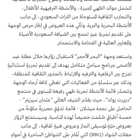
لتشمل موائد الطهي المميزة، والأنشطة الترفيهية للأطفال،
والتجارب الثقافية المستوحاة من التراث السعودي، إلى جانب
الأنشطة البحرية والبرية. وتأتي هذه العروض في إطار حرص الوجهة
على تقديم تجربةِ عيدٍ تجمع بين الضيافة السعودية الأصيلة
والمعايير العالمية في الفخامة والاستجمام.
وتستعد وجهة “البحر الأحمر” لاستقبال زوّارها خلال عطلة عيد
الأضحى ببرنامجٍ سياحيٍّ متكامل يهدف إلى تقديم تجربةٍ استثنائيةٍ
تمزج بين الرفاهية والترفيه والارتباط بالجذور الثقافية للمنطقة،
وذلك عبر سلسلةٍ من الفعاليات التي تغطي كافة أرجاء الوجهة.
وتتصدّر قائمة الأنشطة تجربة طهيٍ رفيعة المستوى في منتجع
“ديزرت روك”، حيث يقدّم الشيف العالمي “عثمان سيزينر” –
الحاصل على نجمة ميشلان – قائمة تذوّقٍ حصريةً مكوّنةً من
خمسة أطباقٍ صُمّمت خصيصاً لهذه المناسبة. وسيستمتع الزوّار
بعروضٍ حيّةٍ لموسيقى الجاز وعروضٍ فنيةٍ ثقافية، إلى جانب
حفلات الشواء (BBQ) التي تُقام على الشواطئ الساحرة في أجواءٍ