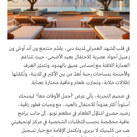
في قلب المشهد العمراني لمدينة دبي، يقدّم منتجع ون آند أونلي ون
زعبيل أجواء عصرية للاحتفال بعيد الأضحى، حيث تتناغم
العمارة اللافتة مع إحساس عميق بالهدوء. وتتميّز الغرف
والأجنحة بمساحات رحبة تُعدّ من بين الأكبر في المدينة، وتُكمّلها
إطلالات خلابة، وتجارب طعام وعافية مختارة بعناية.
في صميم التجربة، يأتي عرض "أجمل الأوقات معاً" ليمنحك
أسلوباً أكثر هدوءاً للاحتفال بالعيد، مع وجبات فطور راقية،
رصيد حصري لتناوُل الطعام في مطعم نوبو، إلى جانب برامج
عافية مخصّصة بحسب المتطلبات الشخصية في مركز لونجيفيتي
هب من كلينيك لا بريري. وتكتمل الإقامة مع خيار تسجيل