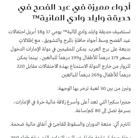
أجواء مميزة في عيد الفصح في
حديقة وايلد وادي المائية™
تستضيف حديقة وايلد وادي المائية™ يومي 17 و18 أبريل احتفالات
عيد الفصح وسط أجواء حافلةٍ بالمرح والتشويق، مع إطلالاتٍ
بديعة على برج العرب. يمكن للمقيمين في دولة الإمارات الدخول
بسعر 179 درهماً للأطفال و199 درهماً للبالغين، بينما يمكن
للزوار من خارج الدولة الاستمتاع بهذه الاحتفالات مقابل 220
درهماً للأطفال و269 درهماً للبالغين.
وتبرز من بين 30 لعبة تزخر بها الوجهة:
جميرا سكيرا التي تعد أعلى وأسرع زلاقة مائية حرة في الإمارات،
بسرعةٍ تصل إلى 80 كم/ساعة.
تانترم آلي: متعة الدوران والسقوط المفاجئ في أنفاق مائية ضخمة.
رحلة جحا: استراحة هادئة عبر النهر المتهادي الذي يبلغ طوله 360