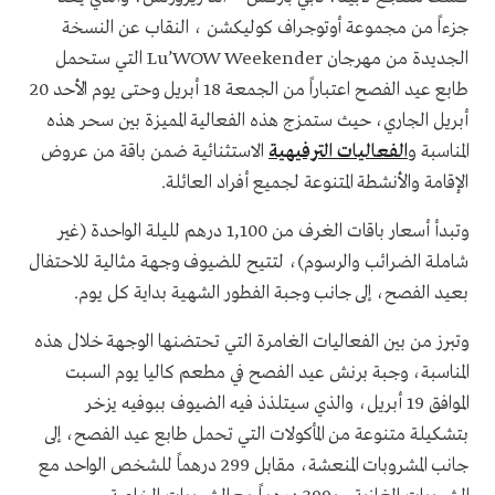
جزءاً من مجموعة أوتوجراف كوليكشن ، النقاب عن النسخة
الجديدة من مهرجان Lu’WOW Weekender التي ستحمل
طابع عيد الفصح اعتباراً من الجمعة 18 أبريل وحتى يوم الأحد 20
أبريل الجاري، حيث ستمزج هذه الفعالية المميزة بين سحر هذه
المناسبة و
الفعاليات الترفيهية
الاستثنائية ضمن باقة من عروض
الإقامة والأنشطة المتنوعة لجميع أفراد العائلة.
وتبدأ أسعار باقات الغرف من 1,100 درهم لليلة الواحدة (غير
شاملة الضرائب والرسوم)، لتتيح للضيوف وجهة مثالية للاحتفال
بعيد الفصح، إلى جانب وجبة الفطور الشهية بداية كل يوم.
وتبرز من بين الفعاليات الغامرة التي تحتضنها الوجهة خلال هذه
المناسبة، وجبة برنش عيد الفصح في مطعم كاليا يوم السبت
الموافق 19 أبريل، والذي سيتلذذ فيه الضيوف ببوفيه يزخر
بتشكيلة متنوعة من المأكولات التي تحمل طابع عيد الفصح، إلى
جانب المشروبات المنعشة، مقابل 299 درهماً للشخص الواحد مع