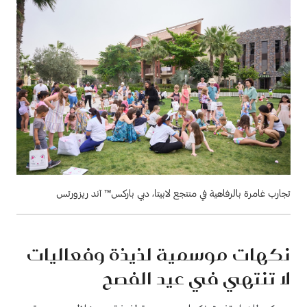
تجارب غامرة بالرفاهية في منتجع لابيتا، دبي باركس™ آند ريزورتس
نكهات موسمية لذيذة وفعاليات
لا تنتهي في عيد الفصح