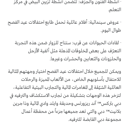
· أنشطة الفنون والحِرَف: تتضمن أنشطة تزيين البيض في مركز
التعلم.
· عروض سينمائية: أفلام عائلية تحمل طابع احتفالات عيد الفصح
طوال اليوم.
· لقاءات الحيوانات عن قرب: ستتاح للزوار ضمن هذه التجربة
التعرّف على بعض المخلوقات المذهلة مثل ألفية الأرجل
والحلزونات والثعابين والحشرات وغيرها.
ويمكن للجميع خلال احتفالات عيد الفصح اختيار وجهتهم المثالية
للاحتفال بأسلوبهم الخاص، من الألعاب المميزة والرحلات
العائلية الشيّقة إلى المغامرات المائية والتجارب البيئية التفاعلية،
لتزخر هذه الوجهات بتشكيلة من تجارب الاستكشاف والترفيه في
دبي باركس™ آند ريزورتس وحديقة وايلد وادي المائية وذا جرين
بلانيت™ دبي والتي تعد جميعها جزءاً من محفظة أعمال
مجموعة دبي القابضة للترفيه.