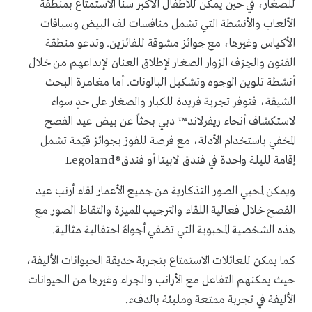
للصغار، في حين يمكن للأطفال الأكبر سناً الاستمتاع بمنطقة
الألعاب والأنشطة التي تشمل منافسات لف البيض وسباقات
الأكياس وغيرها، مع جوائز مشوقة للفائزين. وتدعو منطقة
الفنون والحِرَف الزوار الصغار لإطلاق العنان لإبداعهم من خلال
أنشطة تلوين الوجوه وتشكيل البالونات. أما مغامرة البحث
الشيقة، فتوفر تجربة فريدة للكبار والصغار على حدٍ سواء
لاستكشاف أنحاء ريفرلاند™ دبي بحثاً عن بيض عيد الفصح
المخفي باستخدام الأدلة، مع فرصة للفوز بجوائز قيّمة تشمل
إقامة لليلة واحدة في فندق لابيتا أو فندق®Legoland
ويمكن لمحبي الصور التذكارية من جميع الأعمار لقاء أرنب عيد
الفصح خلال فعالية اللقاء والترجيب المميزة والتقاط الصور مع
هذه الشخصية المحبوبة التي تضفي أجواءً احتفالية مثالية.
كما يمكن للعائلات الاستمتاع بتجربة حديقة الحيوانات الأليفة،
حيث يمكنهم التفاعل مع الأرانب والجراء وغيرها من الحيوانات
الأليفة في تجربة ممتعة ومليئة بالدفء.