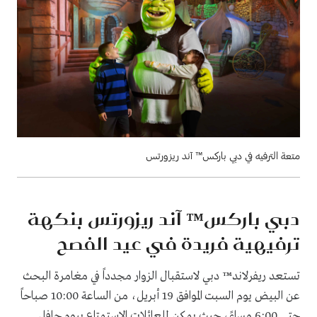
متعة الترفيه في دبي باركس™ آند ريزورتس
دبي باركس™ آند ريزورتس بنكهة
ترفيهية فريدة في عيد الفصح
تستعد ريفرلاند™ دبي لاستقبال الزوار مجدداً في مغامرة البحث
عن البيض يوم السبت الموافق 19 أبريل، من الساعة 10:00 صباحاً
حتى 6:00 مساءً، حيث يمكن للعائلات الاستمتاع بيوم حافلٍ