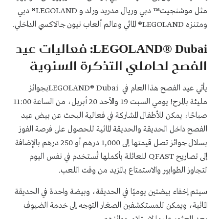
مثل موشنجيت™ دبي وريال مدريد ورلد و LEGOLAND® دبي
ومتنزه LEGOLAND® المائي وعالم ألعاب نيون جالاكسي الداخلي.
LEGOLAND® Dubai: فعاليات عيد
الفصح لحاملي التذكرة السنوية
يأتي عيد الفصح هذا العام في LEGOLAND® Dubaiبجوائز
مليئة بالمرح! يومي السبت 19 والأحد 20 أبريل، من الساعة 11:00
صباحًا، يمكن للأطفال المشاركة في فعالية البحث عن بيض عيد
الفصح داخل الحديقة والحديقة المائية للحصول على فرصة الفوز
بسلال جوائز تصل قيمتها إلى 1,000 درهم أو 250 درهم بالإضافة
إلى تصاريح QFAST للعائلة بأكملها تُستخدم في نفس اليوم
لتجاوز الطوابير والاستمتاع بالمزيد من وقت اللعب.
سيتم إخفاء بيضتين يوميًا في الحديقة، وبيضة واحدة في الحديقة
المائية، ويمكن للمستكشفين الصغار التوجه إلى خدمة الضيوف