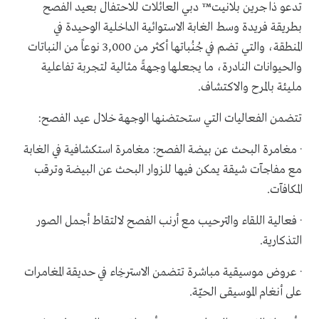
تدعو ذا جرين بلانيت™ دبي العائلات للاحتفال بعيد الفصح
بطريقة فريدة وسط الغابة الاستوائية الداخلية الوحيدة في
المنطقة، والتي تضم في جُنُباتها أكثر من 3,000 نوعاً من النباتات
والحيوانات النادرة، ما يجعلها وجهةً مثالية لتجربة تفاعلية
مليئة بالمرح والاكتشاف.
تتضمن الفعاليات التي ستحتضنها الوجهة خلال عيد الفصح:
· مغامرة البحث عن بيضة الفصح: مغامرة استكشافية في الغابة
مع مفاجآت شيقة يمكن فيها للزوار البحث عن البيضة وترقب
المكافآت.
· فعالية اللقاء والترحيب مع أرنب الفصح لالتقاط أجمل الصور
التذكارية.
· عروض موسيقية مباشرة تتضمن الاسترخِاء في حديقة المغامرات
على أنغام الموسيقى الحيّة.