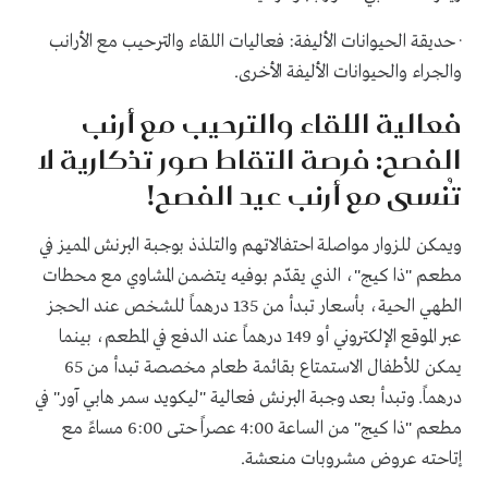
· حديقة الحيوانات الأليفة: فعاليات اللقاء والترحيب مع الأرانب
والجراء والحيوانات الأليفة الأخرى.
فعالية اللقاء والترحيب مع أرنب
الفصح: فرصة التقاط صور تذكارية لا
تُنسى مع أرنب عيد الفصح!
ويمكن للزوار مواصلة احتفالاتهم والتلذذ بوجبة البرنش المميز في
مطعم "ذا كيج"، الذي يقدّم بوفيه يتضمن المشاوي مع محطات
الطهي الحية، بأسعار تبدأ من 135 درهماً للشخص عند الحجز
عبر الموقع الإلكتروني أو 149 درهماً عند الدفع في المطعم، بينما
يمكن للأطفال الاستمتاع بقائمة طعام مخصصة تبدأ من 65
درهماً. وتبدأ بعد وجبة البرنش فعالية "ليكويد سمر هابي آور" في
مطعم "ذا كيج" من الساعة 4:00 عصراً حتى 6:00 مساءً مع
إتاحته عروض مشروبات منعشة.