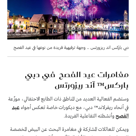
دبي باركس آند ريزورتس .. وجهة ترفيهية فريدة من نوعها في عيد الفصح
مغامرات عيد الفصح في دبي
باركس™ آند ريزورتس
وستضم الفعالية العديد من المناطق ذات الطابع الاحتفالي، موزّعة
في أنحاء ريفرلاند™ دبي، مع ديكورات خاصة تعكس أجواء
عيد
الفصح
وأنشطته التفاعلية الفريدة.
ويمكن للعائلات المشاركة في مغامرة البحث عن البيض المخصصة