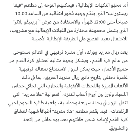
أما محبّو النكهات الإيطالية، فيمكنهم التوجه إلى مطعم "فيفا
ريستورانتِ" الذي يقدّم وجبة فطور انتقائية من الساعة 10:00
صباحاً حتى 12:00 ظهراً، والاستفادة من عرض "أبريتيڤو بلاتر"
الذي يشمل مجموعة مختارة من المقبلات الإيطالية مع مشروب،
للاحتفال بعيد الفصح على الطريقة الإيطالية الأصيلة.
يعد ريال مدريد وورلد، أول متنزه ترفيهي في العالم مستوحى
من عالم كرة القدم، ويشكل وجهة مثالية لعشاق كرة القدم من
جميع الأعمار، حيث يمكن للزوار الاستمتاع بمعالم ترفيهية
غامرة تحتفي بتاريخ نادي ريال مدريد العريق، بما في ذلك
الألعاب المميزة واللحظات الأيقونية والتجارب التي تحاكي حماس
اللعبة. وتبرز بين أروع ألعاب المتنزه، أفعوانية "هلا مدريد" التي
تنقل الزوار في رحلة سريعة وحماسية، ولعبة طائرة النجوم لمحبي
المرتفعات، فيما يقدم مطعم "هلا مدريد" أطباقاً شهية لعشاق
كرة القدم لإعادة شحن طاقتهم بعد يوم حافل من المتعة
والتشويق.