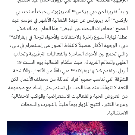
الترفيهية المختلفة التي تقدمها دبي لزوارها خلال عيد الفصح.
ونبدأ تقريرنا من دبي باركس™ آند ريزورتس حيث أعلنت دبي
باركس™ آند ريزورتس عن عودة الفعالية الأشهر في موسم عيد
الفصح "مغامرات البحث عن البيض" هذا العام، وذلك خلال
عطلة نهاية أسبوع زاخرة بالاحتفالات والأجواء المرحة في ريفرلاند™
دبي، الوجهة الأكثر تفضيلاً لالتقاط الصور على إنستغرام في دبي،
والتي تجمع بين الأجواء الساحرة والفعاليات الترفيهية وتجارب
الطهي والمعالم الفريدة، حيث ستُقام الفعالية يوم السبت 19
أبريل، وتقدم خلالها ريفرلاند™ دبي باقةً من الألعاب والأنشطة
المشوّقة التي تناسب جميع أفراد العائلة من مختلف الأعمار. لكن
المتعة لا تتوقف عند هذا الحد، بل تستمر حتى المساء مع مجموعة
من العروض الحية والفعاليات الاستعراضية والمواكب الاحتفالية
وغيرها الكثير، لتتيح للزوار يوماً مليئاً بالتجارب واللحظات
الاستثنائية.