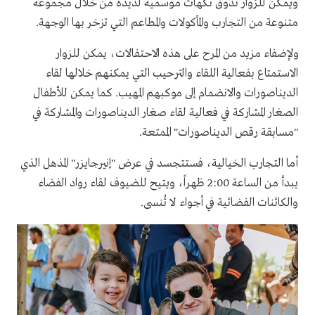
ويمكن للزوار تذوق نكهات موسمية لذيذة من خلال مجموعة
متنوعة من التجارب والمأكولات والمطاعم التي تزخر بها الوجهة.
ولإضفاء مزيد من المرح على هذه الاحتفالات، يمكن للزوار
الاستمتاع بفعالية اللقاء والترحيب التي يمكنهم خلالها لقاء
الديناصورات والانضمام إلى موكبهم المهيب. كما يمكن للأطفال
الصغار المشاركة في فعالية لقاء صغار الديناصورات والمشاركة في
"مسابقة رقص الديناصورات" الممتعة.
أما التجارب الخيالية، فستتجسد في عرض "إنيرجايزر" المذهل الذي
يبدأ من الساعة 2:00 ظهراً، ويتيح للضيوف لقاء رواد الفضاء
والكائنات الفضائية في أجواء لا تُنسى.