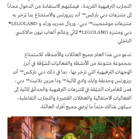
التجارب الترفيهية الفريدة، فيمكنهم الاستفادة من الدخول مجاناً
إلى متنزهات دبي باركس™ آند ريزورتس والاستمتاع بما تزخر به
متنزهات موشنجيت™ دبي، وريال مدريد ورلد و LEGOLAND®
دبي ومتنزه LEGOLAND® المائي وعالم ألعاب نيون جالاكسي
الداخلي.
تدعو دبي هذا العام جميع العائلات والأصدقاء للاستمتاع
بمجموعة متنوعة من الأنشطة والفعاليات المشوّقة في أبرز
الوجهات الترفيهية التي تزخر بها، بما في ذلك دبي باركس™ آند
ريزورتس وحديقة وايلد وادي المائية™ وذا جرين بلانيت™ دبي،
فمن المغامرات الشيّقة في المتنزهات الترفيهية والحدائق المائية إلى
الفعاليات الاحتفالية والعطلات القصيرة والتجارب التفاعلية،
سيكون هنالك حتماً ما يُرضي جميع أفراد العائلة.