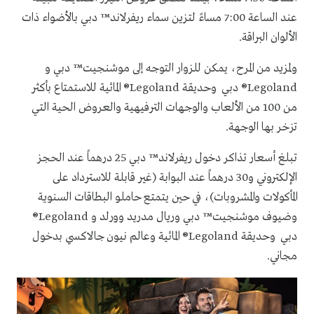
عند الساعة 7:00 مساءً لتزين سماء ريفرلاند™ دبي بالأضواء ذات
الألوان البراقة.
ولمزيد من المرح، يمكن للزوار التوجه إلى موشنجيت™ دبي و
Legoland® دبي وحديقة Legoland® المائية للاستمتاع بأكثر
من 100 من الألعاب والوجهات الترفيهية والعروض الحية التي
تزخر بها الوجهة.
تبلغ أسعار تذاكر دخول ريفرلاند™ دبي 25 درهماً عند الحجز
الإلكتروني و30 درهماً عند البوابة (غير قابلة للاسترداد على
المأكولات والمشروبات)، في حين يتمتع حاملو البطاقات السنوية
وضيوف موشنجيت™ دبي وريال مدريد وورلد و Legoland®
دبي وحديقة Legoland® المائية وعالم نيون جالاكسي بدخول
مجاني.