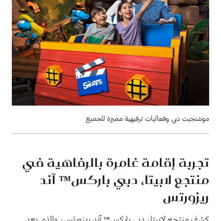
موشنجيت دبي وفعاليات ترفيهية مميزة للجميع
تجربة إقامة غامرة بالرفاهية في
منتجع لابيتا، دبي باركس™ آند
ريزورتس
كشف منتجع لابيتا، دبي باركس™ آند ريزورتس، والذي يعد