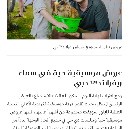
عروض ترفيهية مميزة في سماء ريفرلاند™ دبي
عروض موسيقية حية في سماء
ريفرلاند™ دبي
ومع اقتراب نهاية اليوم، يمكن للعائلات الاستمتاع بالعرض
الرئيسي المنتظر، حيث تقدم فرقة موسيقية تكريمية لأغاني النجمة
العالمية
تايلور سويفت
مجموعة من أشهر أغانيها، تليها عروض
موسيقية حية وجلسات دي جي في جميع أنحاء الوجهة بدءاً من
الساعة 7:30 مساءً، بينما تنطلق عروض الليزر الصديقة للبيئة