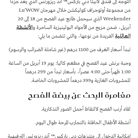
التوجه إلى فندق لابيتا دبي باركس™ آند ريزورتس الذي يعد جزءاً
من مجموعة أوتوجراف كوليكشن خلال مهرجان Lu’WOW
Weekender الذي سيحمل طابع عيد الفصح من 18 إلى 20
أبريل، ضمن مزيج من الأجواء البولينيزية الساحرة و
الأنشطة
العائلية
الفريدة من نوعها، والتي تتضمن ما يلي:
تبدأ أسعار الغرف من 1100 درهم (غير شاملة الضرائب والرسوم)
وجبة برنش عيد الفصح في مطعم كاليا: يوم 19 أبريل من الساعة
1:00 ظهراً حتى 4:00 عصراً، بأسعار تبدأ من 299 درهماً
للمشروبات الغازية و399 درهماً للمشروبات الخاصة.
مغامرة البحث عن بيضة الفصح
لقاء أرنب الفصح لالتقاط أجمل الصور التذكارية.
أنشطة الأطفال الحافلة بالتجارب المرحة طوال اليوم.
إمكانية الدخول إلى متنزهات دبي باركس™ آند ريزورتس الترفيهية