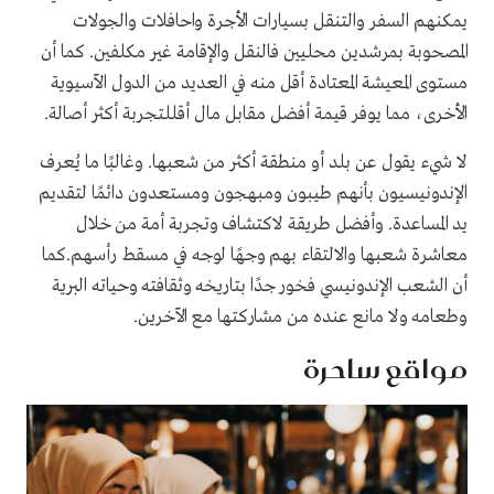
يمكنهم السفر والتنقل بسيارات الأجرة واحافلات والجولات
المصحوبة بمرشدين محليين فالنقل والإقامة غير مكلفين. كما أن
مستوى المعيشة المعتادة أقل منه في العديد من الدول الآسيوية
الأخرى، مما يوفر قيمة أفضل مقابل مال أقللتجربة أكثر أصالة.
لا شيء يقول عن بلد أو منطقة أكثر من شعبها. وغالبًا ما يُعرف
الإندونيسيون بأنهم طيبون ومبهجون ومستعدون دائمًا لتقديم
يد المساعدة. وأفضل طريقة لاكتشاف وتجربة أمة من خلال
معاشرة شعبها والالتقاء بهم وجهًا لوجه في مسقط رأسهم.كما
أن الشعب الإندونيسي فخور جدًا بتاريخه وثقافته وحياته البرية
وطعامه ولا مانع عنده من مشاركتها مع الآخرين.
مواقع ساحرة