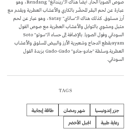
صوص الصويا الحار. أيضا هناك الـ"ريندانغ" Rendang، وهو
عبارة عن لحم البقر المحضّر بالكاري والأعشاب العطرية ويقدم مع
أرز مسلوق. كذلك هناك الـ"ساتاي" Satay، وهو عبار عن لحم
متبل ومشوي بالتوابل والأعشاب العطرية مع صوص الفول
السوداني وفول الصويا. بالإضافة إلى حساء الـ"سوتو" Soto
ayamبقطع الدجاج وشعيرية الأرز والبيض المسلوق والأعشاب
العطرية.وسلطة "جادو-جادو" Gado-Gado بزبدة الفول
السوداني.
TAGS
جزر إندونيسيا
شهر رمضان
طاقة إيجابية
رعاية طبية
الجبل الأخضر