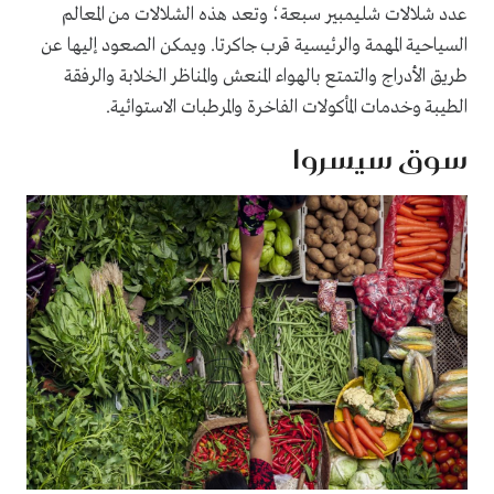
عدد شلالات شليمبير سبعة؛ وتعد هذه الشلالات من المعالم
السياحية المهمة والرئيسية قرب جاكرتا. ويمكن الصعود إليها عن
طريق الأدراج والتمتع بالهواء المنعش والمناظر الخلابة والرفقة
الطيبة وخدمات المأكولات الفاخرة والمرطبات الاستوائية.
سوق سيسروا