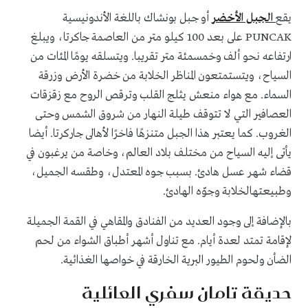
يقع
الجبل الأخضر
أو جبل بونشاك باللغة الأندونيسية
PUNCAK على بعد 100 كيلو متر من العاصمة جاكرتا، ويبلغ
ارتفاعه نحو ألف وخمسمئة متر تقريبا. ويتسلقه يومًا المئات من
السياح، ويتستمتعون المناظر الخلابة من خضرة الأرض وزرقة
السماء. مع هواء منعش يثلج القلب وترقص الروح مع زقزقات
العصافير التي لا تتوقف طيلة النهار من شروق الشمس وحتى
الغروب. كما يعتبر هذا الجبل متنزهًا فاخرًا لأهالى جاركرتا. أيضا
يأتى إليه السياح من مختلف بلاد العالم، وخاصة من يرغبون في
قضاء شهر عسل هادئ. بسبب جوه المعتدل، وطقسه الجميل،
وطبيعتهالخلابة وجوّه الهادئ.
بالإضافة إلى وجود العديد من الفنادق والمقاهي في القمة الجميلة
لإقامة تمتد لعدة أيام. مع تناول أشهر أطباق الشواء من لحم
الضأن ولحوم الطيور البرية الخارقة في خواصها الغذائية.
حديقة تامان سفري العائلية