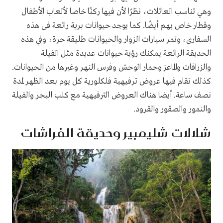
وهي تناسب العائلات، نظرًا لأن فيها ركنًا خاصا لألعاب الأطفال
وقطار خاص بهم أيضًا. كما يوجد حيوانات برية رائعة فى هذه
السفارى، وتمر سيارات الزوار والحيوانات طليقة حرة، وفي هذه
الحديقة الرائعة يمكنك رؤية حيوانات عديدة مثل الفيلة
والزرافات والماعز وحمار الوحش وفرس النهر وغيرها من الحيوانات.
كذلك تقام فيها عروض ترفيهية فلكلورية كل يوم بعد الظهر لمدة
نصف ساعة. أيضا هناك العروض الترفيهية مع كلب البحر والفيلة
والنمور والصقور والقرود.
شلالات شليمبير وحديقة الفراشات