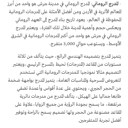
-
المدرج الروماني
: المدرج الروماني في مدينة جرش هو واحد من أبرز
المعالم الأثرية في الأردن ومن أفضل الأمثلة على المدرجات الرومانية
المحفوظة في العالم، يعود تاريخ بناء المدرج إلى العهد الروماني
ويعكس حجم وأهمية المدينة خلال تلك الفترة، ويعتبر المدرج
الروماني في جرش هو واحد من أكبر المدرجات الرومانية في الشرق
الأوسط، ويستوعب حوالي 3,000 متفرج.
يتميز المدرج بتصميمه الهندسي الرائع، حيث يتألف من ثلاثة
مستويات من المقاعد (المدرجات) تحيط بالمسرح الرئيسي،ويعتبر
التصميم مثالا نموذجيا للمدرجات الرومانية التي تستخدم
للعروض المسرحية والمناسبات العامة، يتميز المدرج بواجهة ضخمة
من الحجر الجيري، ويحتوي على عدة أقواس وأعمدة تضفي
طابعا جماليا على الهيكل، يتألف المدرج من مدرجات دائرية
مرتفعة، ما يسمح بجودة الرؤية من جميع الزوايا،علاوة على
المقاعد مصنوعة من الحجر ولها تصميم يسمح بالراحة وتوفير
أفضل تجربة للمتفرجين.