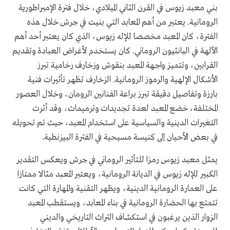
بني معبد زيوس في القرن الثاني الميلادي، خلال فترة الإمبراطورية
الرومانية. يعتبر من أهم المعابد التي بنيت في جرش خلال هذه
الفترة، كان المعبد مخصصا للإله زيوس، الذي كان يعتبر أحد أهم
الآلهة في البانثيون الروماني. كان يستخدم لأغراض العبادة وتقديم
القرابين، وتتميز واجهة المعبد بنقوش وزخارف رخامية تبرز
الأشكال الإلهية والرموز الرومانية. الزخارف تظهر تأثيرات فنية
بارزة وتفاصيل دقيقة تبرز براعة الفنانين الرومان، وخلال العصور
المختلفة، خضع المعبد لعدة تجديدات وترميمات، وقد أثرت
التغيرات الدينية والسياسية على استخدام المعبد، حيث تم تحويله
في بعض الأحيان إلى كنيسة مسيحية في الفترة البيزنطية.
يمثل معبد زيوس رمزا للتأثير الروماني في جرش ويعكس التقدير
الكبير للإله زيوس في الديانة الرومانية، ويعتبر المعبد مثالا ممتازا
على العمارة الرومانية الدينية، ويظهر التقنية والمهارة التي كانت
تتمتع بها الحضارة الرومانية في بناء المعابد، ويستقطب المعبد
الزوار الذين يرغبون في استكشاف التراث التاريخي والديني