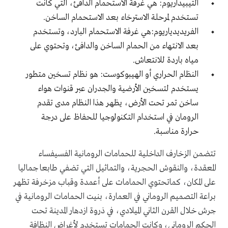
التيبيداريوم: هي غرفة الاستحمام الدافئ، التي كانت
تستخدم لمرحلة الاسترخاء بعد الاستحمام الساخن.
الفريديدياريوم:هي غرفة الاستحمام البارد، وتستخدم
بعد الانتهاء من الحمام الساخن والدافئ، وتحتوي على
مياه باردة للانتعاش.
النظام الحراري أو الهيبوكوست: هو نظام تسخين متطور
يستخدم لتسخين الأرضية والجدران عبر قنوات هواء
ساخن تمر تحت الأرض، يظهر هذا النظام مدى تقدم
الرومان في استخدام التكنولوجيا للحفاظ على درجة
حرارة مناسبة.
تتضمن الزخارف الداخلية للحمامات الرومانية الفسيفساء
المعقدة، والنقوش الحجرية، والتماثيل التي تضفي طابعا جماليا
على المكان، كماتحتوي الحمامات على أعمدة وقباب مزخرفة تظهر
براعة التصميم الروماني في العمارة، بنيت الحمامات الرومانية في
جرش خلال القرن الثاني الميلادي، في ذروة ازدهار المدينة تحت
الحكم الروماني، وكانت الحمامات تستخدم لأغراض النظافة