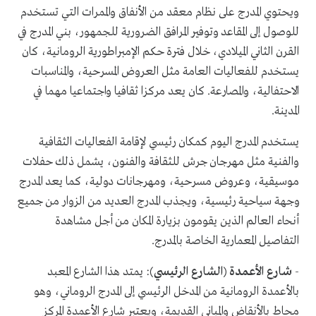
ويحتوي المدرج على نظام معقد من الأنفاق والممرات التي تستخدم
للوصول إلى المقاعد وتوفير المرافق الضرورية للجمهور، بني المدرج في
القرن الثاني الميلادي، خلال فترة حكم الإمبراطورية الرومانية، كان
يستخدم للفعاليات العامة مثل العروض المسرحية، والمناسبات
الاحتفالية، والمصارعة. كان يعد مركزا ثقافيا واجتماعيا مهما في
المدينة.
يستخدم المدرج اليوم كمكان رئيسي لإقامة الفعاليات الثقافية
والفنية مثل مهرجان جرش للثقافة والفنون، يشمل ذلك حفلات
موسيقية، وعروض مسرحية، ومهرجانات دولية، كما يعد المدرج
وجهة سياحية رئيسية، ويجذب المدرج العديد من الزوار من جميع
أنحاء العالم الذين يقومون بزيارة المكان من أجل مشاهدة
التفاصيل المعمارية الخاصة بالمدرج.
-
شارع الأعمدة (الشارع الرئيسي)
: يمتد هذا الشارع المعبد
بالأعمدة الرومانية من المدخل الرئيسي إلى المدرج الروماني، وهو
محاط بالأنقاض والمباني القديمة، ويعتبر شارع الأعمدة المركز