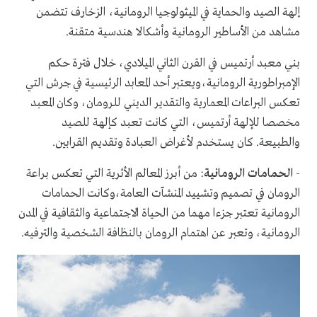
إلهة الصيد والحماية في الميثولوجيا الرومانية، الزخارف تتضمن
مشاهد من الأساطير الرومانية وأشكالا هندسية متقنة.
بني معبد أرتميس في القرن الثاني الميلادي، خلال فترة حكم
الإمبراطورية الرومانية،ويعتبر أحد المعابد الرئيسية في جرش التي
تعكس البراعات المعمارية والتقدير الديني للرومان، وكان المعبد
مخصصا للإلهة أرتميس، التي كانت تعبد كإلهة للصيد
والطبيعة. كان يستخدم لأغراض العبادة وتقديم القرابين.
-
الحمامات الرومانية
: من أبرز المعالم الأثرية التي تعكس براعة
الرومان في تصميم وتشييد المنشآت العامة،وكانت الحمامات
الرومانية تعتبر جزءا مهما من الحياة الاجتماعية والثقافية في المدن
الرومانية، وتعبر عن اهتمام الرومان بالنظافة الشخصية والترفيه.