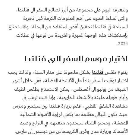
ونتعرف اليوم على مجموعة من أبرز نصائح السفر الى فنلندا،
والتي تسلط الضوء على أهم المعلومات اللازمة قبل تجربة
السياحة في فنلندا لتحقيق أقصى استفادة من الرحلة، والاستمتاع
بإستكشاف هذه الوجهة المميزة والفريدة من نوعها في عطلات
2024..
اختيار موسم السفر الى فنلندا
يتنوع طقس
فنلندا
بشكل ملحوظ على مدار السنة، ولذلك يجب
اختيار توقيت السفر بناءاً على الأنشطة المفضلة، ففي خلال أشهر
الصيف من يونيو إلى أغسطس، يمكن الاستمتاع بطقس لطيف
وأيام طويلة مليئة بالأنشطة الخارجية، وإذا كنت ترغب في
مشاهدة الشفق القطبي، فقم بزيارة فنلندا بين سبتمبر ومارس
حيث تكون الليالي مظلمة بما يكفي لرؤية الأضواء الشمالية
المدهشة، ومحبو الشتاء سيجدون متعتهم في التزلج وصيد
الأسماك وزيارة مدن وقرى الكريسماس من ديسمبر إلى مارس.