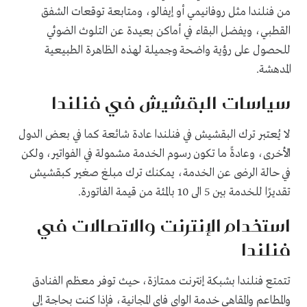
من فنلندا مثل روفانيمي أو إيفالو، ومتابعة توقعات الشفق
القطبي، ويفضل البقاء في أماكن بعيدة عن التلوث الضوئي
للحصول على رؤية واضحة وجميلة لهذه الظاهرة الطبيعية
المدهشة.
سياسات البقشيش في فنلندا
لا يُعتبر ترك البقشيش في فنلندا عادة شائعة كما في بعض الدول
الأخرى، وعادةً ما تكون رسوم الخدمة مشمولة في الفواتير، ولكن
في حالة الرضى عن الخدمة، يمكنك ترك مبلغ صغير كبقشيش
تقديرًا للخدمة بين 5 الى 10 بالمئة من قيمة الفاتورة.
استخدام الإنترنت والاتصالات في
فنلندا
تتمتع فنلندا بشبكة إنترنت ممتازة، حيث توفر معظم الفنادق
والمطاعم والمقاهي خدمة الواي فاي المجانية، فإذا كنت بحاجة إلى