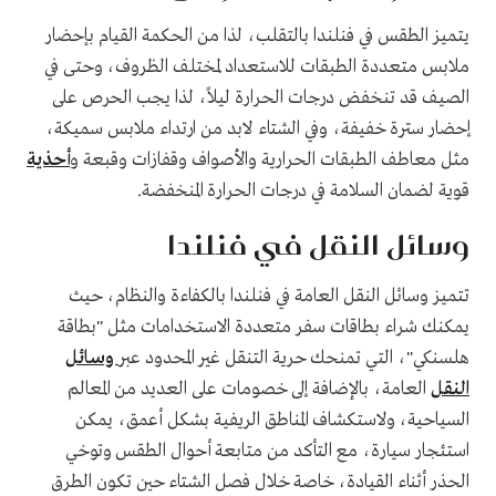
يتميز الطقس في فنلندا بالتقلب، لذا من الحكمة القيام بإحضار
ملابس متعددة الطبقات للاستعداد لمختلف الظروف، وحتى في
الصيف قد تنخفض درجات الحرارة ليلاً، لذا يجب الحرص على
إحضار سترة خفيفة، وفي الشتاء لابد من ارتداء ملابس سميكة،
مثل معاطف الطبقات الحرارية والأصواف وقفازات وقبعة و
أحذية
قوية لضمان السلامة في درجات الحرارة المنخفضة.
وسائل النقل في فنلندا
تتميز وسائل النقل العامة في فنلندا بالكفاءة والنظام، حيث
يمكنك شراء بطاقات سفر متعددة الاستخدامات مثل "بطاقة
هلسنكي"، التي تمنحك حرية التنقل غير المحدود عبر
وسائل
النقل
العامة، بالإضافة إلى خصومات على العديد من المعالم
السياحية، ولاستكشاف المناطق الريفية بشكل أعمق، يمكن
استئجار سيارة، مع التأكد من متابعة أحوال الطقس وتوخي
الحذر أثناء القيادة، خاصة خلال فصل الشتاء حين تكون الطرق