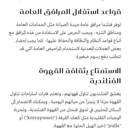
قواعد استغلال المرافق العامة
توفر فنلندا مرافق عامة جيدة الصيانة مثل الحمامات العامة
ومناطق التنزه، ويجب الحرص على الاستفادة من هذه المرافق مع
اتباع قواعد النظام والنظافة والحفاظ عليها، كما يجب إحضار
بعض العملات المعدنية لاستخدام المراحيض العامة التي قد
تتطلب دفع رسوم صغيرة.
الاستمتاع بثقافة القهوة
الفنلندية
يعشق الفنلنديون تناول قهوتهم، وتعتبر فترات استراحات تناول
القهوة جزءًا لا يتجزأ من حياتهم اليومية، ويمكنك الانضمام إلى
السكان المحليين في تذوق فنجان من القهوة الفنلندية، وتجربة
الوجبات التقليدية مثل كعك القرفة ("korvapuusti") أو
"pulla" (خبز الهيل الحلو) مع القهوة.