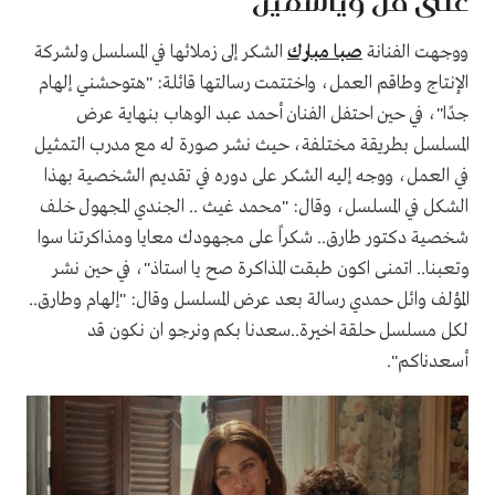
على فل وياسمين"
ووجهت الفنانة
صبا مبارك
الشكر إلى زملائها في المسلسل ولشركة
الإنتاج وطاقم العمل، واختتمت رسالتها قائلة: "هتوحشني إلهام
جدًا"، في حين احتفل الفنان أحمد عبد الوهاب بنهاية عرض
المسلسل بطريقة مختلفة، حيث نشر صورة له مع مدرب التمثيل
في العمل، ووجه إليه الشكر على دوره في تقديم الشخصية بهذا
الشكل في المسلسل، وقال: "محمد غيث .. الجندي المجهول خلف
شخصية دكتور طارق.. شكراً على مجهودك معايا ومذاكرتنا سوا
وتعبنا.. اتمنى اكون طبقت المذاكرة صح يا استاذ"، في حين نشر
المؤلف وائل حمدي رسالة بعد عرض المسلسل وقال: "إلهام وطارق..
لكل مسلسل حلقة اخيرة..سعدنا بكم ونرجو ان نكون قد
أسعدناكم".