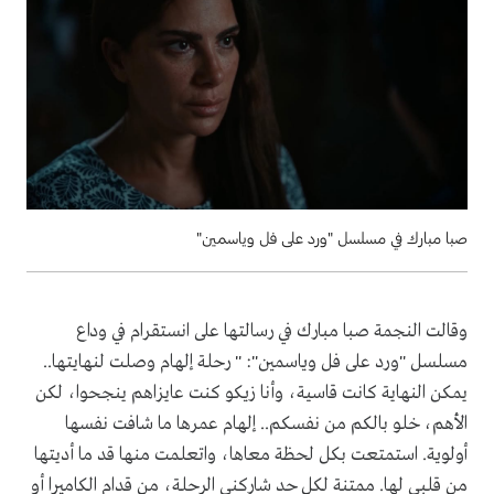
صبا مبارك في مسلسل "ورد على فل وياسمين"
وقالت النجمة صبا مبارك في رسالتها على انستقرام في وداع
مسلسل "ورد على فل وياسمين": "⁨ ⁨ ⁨ ⁨ رحلة إلهام وصلت لنهايتها..
يمكن النهاية كانت قاسية، وأنا زيكو كنت عايزاهم ينجحوا، لكن
الأهم، خلو بالكم من نفسكم.. إلهام عمرها ما شافت نفسها
أولوية. استمتعت بكل لحظة معاها، واتعلمت منها قد ما أديتها
من قلبي لها. ممتنة لكل حد شاركني الرحلة، من قدام الكاميرا أو