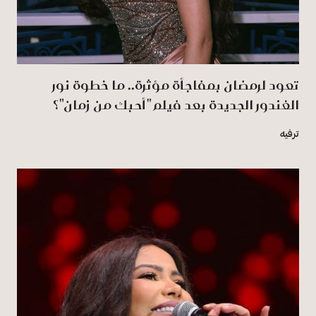
تعود لرمضان بمفاجأة مؤثرة.. ما خطوة نور
الغندور الجديدة بعد فيلم "أحبك من زمان"؟
ترفيه