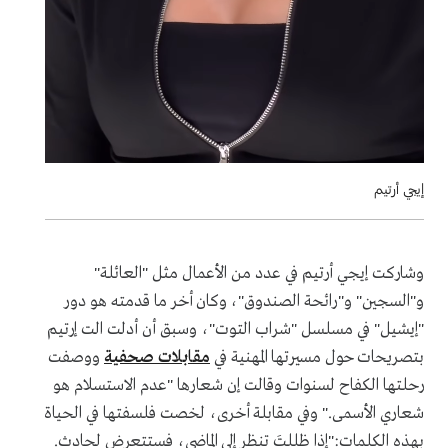
إيجي أرتيم
وشاركت إيجي أرتيم في عدد من الأعمال مثل "العائلة"
و"السجين" و"رائحة الصندوق"، وكان أخر ما قدمته هو دور
"إيشيل" في مسلسل "شراب التوت"، وسبق أن أدلت الت إرتيم
بتصريحات حول مسيرتها المهنية في
مقابلات صحفية
ووصفت
رحلتها الكفاح لسنوات وقالت إن شعارها "عدم الاستسلام هو
شعاري الأسمى." وفي مقابلة أخرى، لخصت فلسفتها في الحياة
بهذه الكلمات:"إذا ظللتَ تنظر إلى الماضي، فستتعرض لحادث.