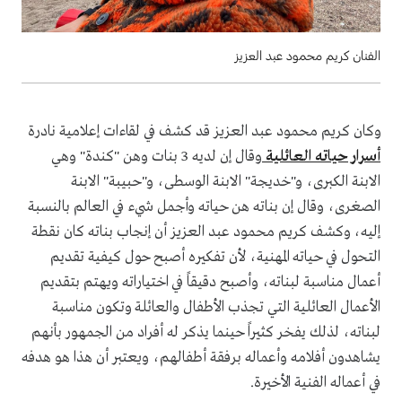
الفنان كريم محمود عبد العزيز
وكان كريم محمود عبد العزيز قد كشف في لقاءات إعلامية نادرة
أسرار حياته العائلية
وقال إن لديه 3 بنات وهن "كندة" وهي
الابنة الكبرى، و"خديجة" الابنة الوسطى، و"حبيبة" الابنة
الصغرى، وقال إن بناته هن حياته وأجمل شيء في العالم بالنسبة
إليه، وكشف كريم محمود عبد العزيز أن إنجاب بناته كان نقطة
التحول في حياته المهنية، لأن تفكيره أصبح حول كيفية تقديم
أعمال مناسبة لبناته، وأصبح دقيقاً في اختياراته ويهتم بتقديم
الأعمال العائلية التي تجذب الأطفال والعائلة وتكون مناسبة
لبناته، لذلك يفخر كثيراً حينما يذكر له أفراد من الجمهور بأنهم
يشاهدون أفلامه وأعماله برفقة أطفالهم، ويعتبر أن هذا هو هدفه
في أعماله الفنية الأخيرة.