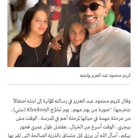
كريم محمود عبد العزيز وابنتيه
وقال كريم محمود عبد العزيز في رسالته المؤثرة إلى ابنته احتفالاً
بتخرجها: "صورة من يوم مهم.. يوم تَخَرُّج الـKhadooj (بنتي)..
من مرحلة مهمة في حياتها لمرحلة أهم في المدرسة.. الوقت مش
بيجري، الوقت أسرع من الخيال.. هفضل طول عمري فخور
بيكم، أسأل الله أن يرزق كل مشتاق بالذرية الصالحة التي تقر بها