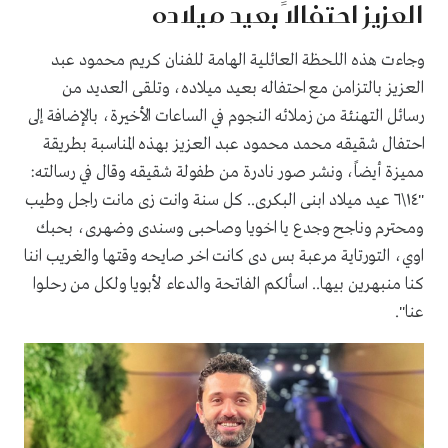
العزيز احتفالاً بعيد ميلاده
وجاءت هذه اللحظة العائلية الهامة للفنان كريم محمود عبد
العزيز بالتزامن مع احتفاله بعيد ميلاده، وتلقى العديد من
رسائل التهنئة من زملائه النجوم في الساعات الأخيرة، بالإضافة إلى
احتفال شقيقه محمد محمود عبد العزيز بهذه المناسبة بطريقة
مميزة أيضاً، ونشر صور نادرة من طفولة شقيقه وقال في رسالته:
"١٤\٦ عيد ميلاد ابنى البكرى.. كل سنة وانت زى مانت راجل وطيب
ومحترم وناجح وجدع يا اخويا وصاحبى وسندى وضهرى، بحبك
اوي، التورتاية مرعبة بس دى كانت اخر صايحه وقتها والغريب اننا
كنا منبهرين بيها.. اسألكم الفاتحة والدعاء لأبويا ولكل من رحلوا
عنا".