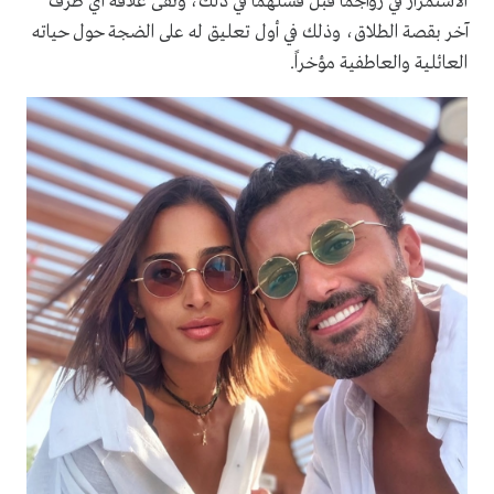
الاستمرار في زواجما قبل فشلهما في ذلك، ونفى علاقة أي طرف
آخر بقصة الطلاق، وذلك في أول تعليق له على الضجة حول حياته
العائلية والعاطفية مؤخراً.