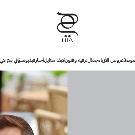
وضة
عروض الأزياء
جمال
ترفيه وفنون
لايف ستايل
أخبار
فيديو
تسوّقي مع هي