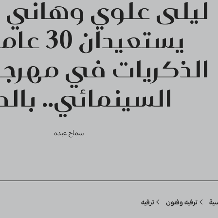
ليلى علوي وهاني 
يستعيدان 0
الذكريات في مهرجا
السينمائي.. بالص
سماح عبده
Breadcru
سية
ترفيه وفنون
ترفيه