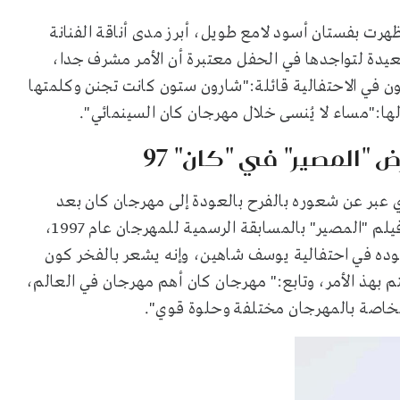
ت بفستان أسود لامع طويل، أبرز مدى أناقة الفنانة
ا في تصريحات لـET بالعربي إنها سعيدة لتواجدها في الحفل معتبرة أن الأمر مشرف جدا،
ن في الاحتفالية قائلة:"شارون ستون كانت تجنن وكلمتها
ا:"مساء لا يُنسى خلال مهرجان كان السينمائي".
"المصير" في "كان" 97
 عبر عن شعوره بالفرح بالعودة إلى مهرجان كان بعد
سنوات طويلة، حيث استعاد مع ليلى علوي ذكريات عرض فيلم "المصير" بالمسابقة الرسمية للمهرجان عام 1997،
E بالعربي إنه سيعد لوجوده في احتفالية يوسف شاهين، وإنه يشعر بالفخر كون
بهذ الأمر، وتابع:" مهرجان كان أهم مهرجان في العالم،
الخاصة بالمهرجان مختلفة وحلوة قوي".