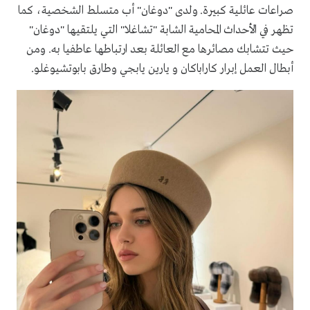
صراعات عائلية كبيرة. ولدى "دوغان" أب متسلط الشخصية، كما
تظهر في الأحداث المحامية الشابة "تشاغلا" التي يلتقيها "دوغان"
حيث تتشابك مصائرها مع العائلة بعد ارتباطها عاطفيا به. ومن
أبطال العمل إبرار كاراباكان و يارين يابجي وطارق بابوتشيوغلو.