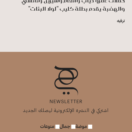
حفلات عمرو دياب وأنغام وشيرين ونانسي
والهضبة يقدم بطلة كليب "لولا البنات"
ترفيه
NEWSLETTER
اشتركي في النشرة الإلكترونية ليصلك الجديد
موضة
جمال
منوعات