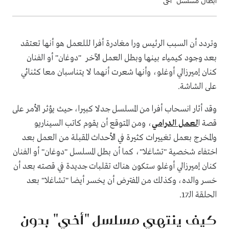
أبطال مسلسل "أخى"
وتردد أن السبب الرئيس ورا مغادرة أفرا لللعمل هو أنها تعتقد
بعد وجود كيمياء بينها وبطل العمل الآخر "دوغان" أو الفنان
كنان إميرزالي أوغلو، وأنها شعرت أنهما لا يتناسبان معا كثنائي
على الشاشة.
وقد أثار انسحاب أفرا من المسلسل جدلا كبيرا، حيث يؤثر الأمر على
قصة ا
لعمل الدرامي
، ومن المتوقع أن يقوم كاتب السيناريو
والمخرج بعمل تغييرات كثيرة في الأحداث المقبلة من العمل بعد
اختفاء شخصية "تشاغلا"، كما أن بطل المسلسل "دوغان" أو الفنان
كنان إميرزالي أوغلو ستكون هناك تقلبات جديدة في قصته بعد أن
خسر والده، وكذلك من المفترض أن يخسر أيضا "تشاغلا" بعد
الحلقة الـ17.
كيف ينتهي مسلسل "أخي" بدون