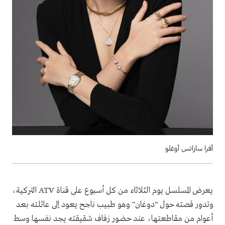
أفرا ساراتس أوغلو
يعرض المسلسل يوم الثلاثاء من كل أسبوع على قناة ATV التركية،
وتدور قصته حول "دوغان" وهو طبيب ناجح يعود إلى عائلته بعد
أعوام من مقاطعتها، عند حضور زفاف شقيقته يجد نفسها وسط