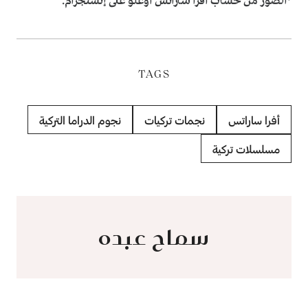
*الصور من حساب أفرا ساراتش أوغلو على إنستجرام.
TAGS
أفرا ساراتس
نجمات تركيات
نجوم الدراما التركية
مسلسلات تركية
سماح عبده