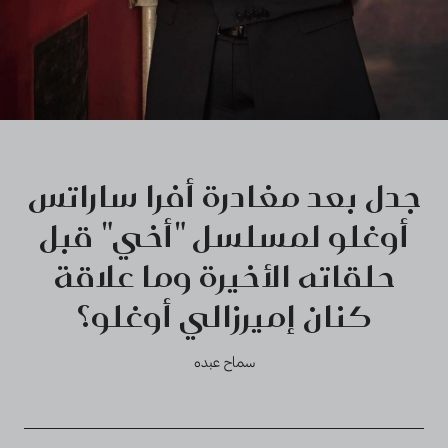
جدل بعد مغادرة أفرا ساراتس
أوغلو لمسلسل "أخي" قبل
حلقاته الأخيرة وما علاقة
كنان إميرزالي أوغلو؟
سماح عبده