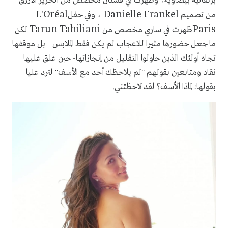
برتقالية بيضاوية؛ وظهرت في فستان مخصص من الحرير الأزرق
L'Oréal
Danielle Frankel
من تصميم
، وفي حفل
Tarun Tahiliani
Paris
ظهرت في ساري مخصص من
لكن
ما جعل حضورها مثيرا للاعجاب لم يكن فقط الملابس - بل موقفها
تجاه أولئك الذين حاولوا التقليل من إنجازاتها- حين علق عليها
نقاد ومتابعين بقولهم "لم يلاحظك أحد مع الأسف" لترد عليا
بقولها: لماذا الأسف؟ لقد لاحظتني.