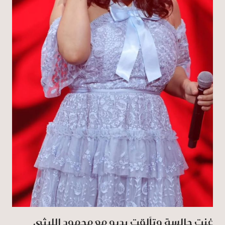
غنت جالسة وتألقت بديو مع محمود الليثي