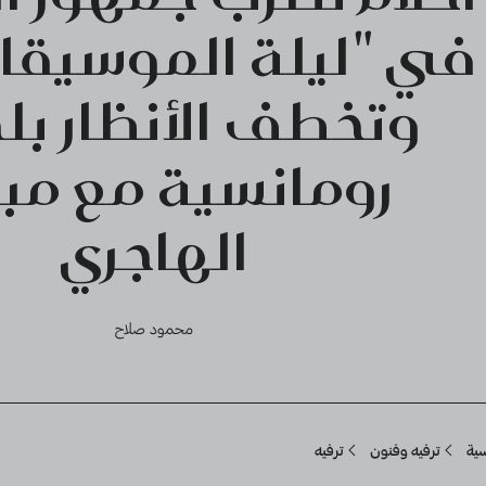
في "ليلة الموسيقار
وتخطف الأنظار ب
رومانسية مع مب
الهاجري
محمود صلاح
Breadcru
سية
ترفيه وفنون
ترفيه