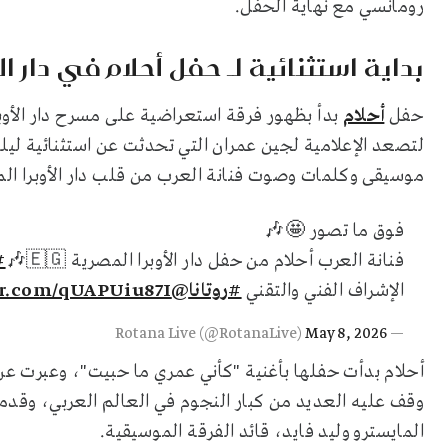
رومانسي مع نهاية الحفل.
بداية استثنائية لـ حفل أحلام في دار الأ
حفل
أحلام
بدأ بظهور فرقة استعراضية على مسرح دار الأوب
لتصعد الإعلامية لجين عمران التي تحدثت عن استثنائية ليلة
موسيقى وكلمات وصوت فنانة العرب من قلب دار الأوبرا ال
فوق ما تصور 🤩🎶
فنانة العرب أحلام من حفل دار الأوبرا المصرية 🇪🇬🎶
#
الإشراف الفني والتقني
#روتانا
@Talalpage
er.com/qUAPUiu87I
May 8, 2026
— Rotana Live (@RotanaLive)
أحلام بدأت حفلها بأغنية "كأني عمري ما حبيت"، وعبرت عن 
وقف عليه العديد من كبار النجوم في العالم العربي، وق
المايسترو وليد فايد، قائد الفرقة الموسيقية.