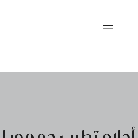
م
أحلام تطرب جمهور ا