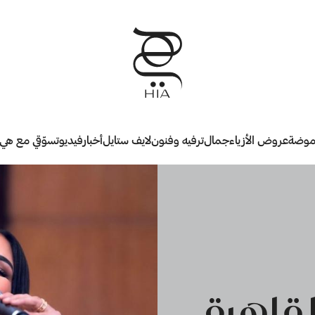
وضة
عروض الأزياء
جمال
ترفيه وفنون
لايف ستايل
أخبار
فيديو
تسوّقي مع هي
لقاهرة