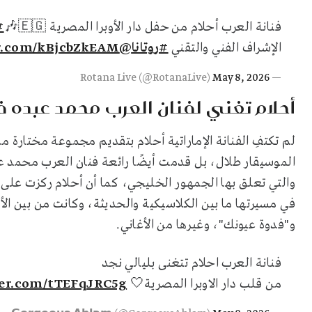
فنانة العرب أحلام من حفل دار الأوبرا المصرية 🇪🇬🎶
#
الإشراف الفني والتقني
#روتانا
@Talalpage
er.com/kBjcbZkEAM
May 8, 2026
— Rotana Live (@RotanaLive)
أحلام تغني لفنان العرب محمد عبده في
لم تكتفِ الفنانة الإماراتية أحلام بتقديم مجموعة مختارة من
الموسيقار طلال، بل قدمت أيضًا رائعة فنان العرب محمد عبد
والتي تعلق بها الجمهور الخليجي، كما أن أحلام ركزت على
في مسيرتها ما بين الكلاسيكية والحديثة، وكانت من بين الأ
و"فدوة عيونك"، وغيرها من الأغاني.
فنانة العرب احلام تتغنى بليالي نجد
من قلب دار الاوبرا المصرية🤍
ter.com/tTEFqJRC5g