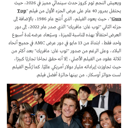
ويعيش النجم توم كروز حدث سينمائي مميز في 2026، حيث
يحتفل بمرور 40 عام على عرض الجزء الأول من فيلم "
Top
Gun
"، حيث يعود الفيلم، الذي أُنتج عام 1986، بالإضافة إلى
جزئه الثاني "توب غان: مافريك" الذي صدر عام 2022، إلى دور
العرض احتفالًا بهذه المناسبة المميزة، وسيُعاد عرضه لمدة أسبوع
واحد فقط، ابتداءً من 13 مايو في دور عرض AMC في جميع أنحاء
البلاد، وعلى الرغم من صدور "توب غان: مافريك" بعد أكثر من
ثلاثة عقود من الفيلم الأصلي، إلا أنه حقق نجاحًا تجاريًا كبيرًا،
حيث تجاوزت إيراداته مليار دولار أمريكي عالميًا. كما رُشِّح الفيلم
لست جوائز أوسكار، من بينها جائزة أفضل فيلم.