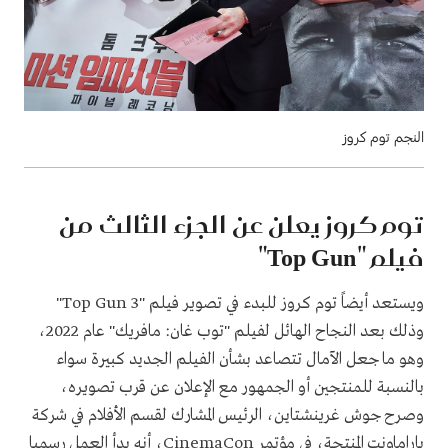
النجم توم كروز
توم كروز يعلن عن الجزء الثالث من
فيلم "Top Gun"
ويستعد أيضاً توم كروز للبدء في تصوير فيلم "Top Gun 3"
وذلك بعد النجاح الهائل لفيلم "توب غان: مافريك" عام 2022،
وهو ما جعل الآمال تتصاعد بشأن الفيلم الجديد كبيرة سواء
بالنسبة للمنتجين أو الجمهور مع الإعلان عن قرب تصويره،
وصرح جوش غرينشتاين، الرئيس المشارك لقسم الأفلام في شركة
باراماونت المنتجة، في مؤتمر CinemaCon، أنه بدأ العمل رسميا