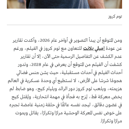
توم كروز
ومن المتوقع أن يبدأ التصوير في أواخر عام 2026، وأكدت تقارير
عن عودة
إميلي بلانت
للتعاون مع توم كروز في الفيلم، ورغم
عدم الكشف عن التفاصيل الرسمية حتى الآن، إلا أن تقارير
كشفت أن الفيلم من المتوقع أن يعرض في عام 2028، وتدور
أحداث الفيلم في أحداث مستقبلية، حيث يشن جنس فضائي
هجومًا شرسًا على الأرض، لا تستطيع أي وحدة عسكرية في العالم
هزيمته، ويلعب توم كروز دور الرائد ويليام كيج، وهو ضابط لم
يخض معركة قط، يُزج به فجأة في مهمة انتحارية، ويُقتل كيج
في غضون دقائق، ليجد نفسه عالقًا في حلقة زمنية غامضة تجبره
على خوض نفس المعركة الوحشية مرارًا وتكرارًا، يقاتل ويموت
مرارًا وتكرارًا.