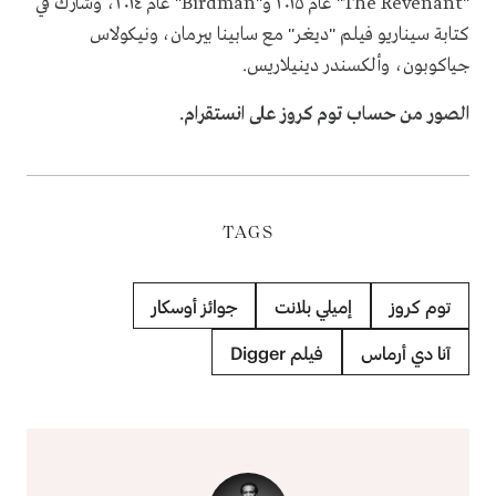
"The Revenant" عام ٢٠١٥ و"Birdman" عام ٢٠١٤، وشارك في
كتابة سيناريو فيلم "ديغر" مع سابينا بيرمان، ونيكولاس
جياكوبون، وألكسندر دينيلاريس.
الصور من حساب توم كروز على انستقرام.
TAGS
توم كروز
إميلي بلانت
جوائز أوسكار
آنا دي أرماس
فيلم Digger