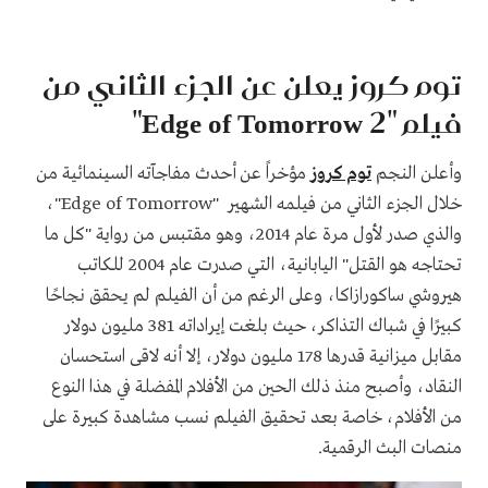
توم كروز يعلن عن الجزء الثاني من
فيلم "Edge of Tomorrow 2"
وأعلن النجم
توم كروز
مؤخراً عن أحدث مفاجآته السينمائية من
خلال الجزء الثاني من فيلمه الشهير "Edge of Tomorrow"،
والذي صدر لأول مرة عام 2014، وهو مقتبس من رواية "كل ما
تحتاجه هو القتل" اليابانية، التي صدرت عام 2004 للكاتب
هيروشي ساكورازاكا، وعلى الرغم من أن الفيلم لم يحقق نجاحًا
كبيرًا في شباك التذاكر، حيث بلغت إيراداته 381 مليون دولار
مقابل ميزانية قدرها 178 مليون دولار، إلا أنه لاقى استحسان
النقاد، وأصبح منذ ذلك الحين من الأفلام المفضلة في هذا النوع
من الأفلام، خاصة بعد تحقيق الفيلم نسب مشاهدة كبيرة على
منصات البث الرقمية.