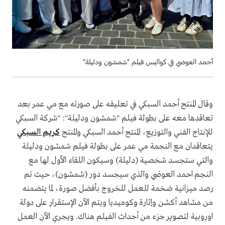
أحمد العوضي في كواليس فيلم "شمشون ودليلة"
وقال المنتج أحمد السبكي في تعليقه على صورته مع مي عمر بعد
تعاقدها معه على بطولة فيلم "شمشون ودليلة": "شركة السبكي
للإنتاج الفني والتوزيع، المنتج أحمد السبكي والمنتج
كريم السبكي
يتعاقدان مع النجمة مي عمر على بطولة فيلم شمشون ودليلة
والتي ستجسد شخصية (دليلة) وسيكون اللقاء الأول لها مع
النجم احمد العوضي والذي سيجسد دور (شمشون)، حيث تم
رصد ميزانية ضخمة للعمل للخروج بأفضل صورة، لما يتضمنه
من مشاهد أكشن وإثارة وكوميديا ويتم الآن الإستقرار على دولة
اوروبية لتصوير جزء من أحداث الفيلم هناك. ويجري الآن العمل