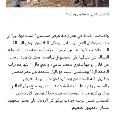
كواليس فيلم "شمشون ودليلة"
واختتمت الفنانة مي عمر رحلة عرض مسلسل "ألست موناليزا" في
موسم رمضان الماضي برسالة إلى زملائها المنافسين، وهي الرسالة
التي لاقت جدلاً واسعاً بين الجمهور مؤخراً، خاصة بعد تأكيدها في
الرسالة على تفوقها على الجميع في المنافسة، ونشرت هذه الرسالة
من خلال زوجها المخرج محمد سامي، والذي قال: "النهاردة نزلت
الحلقة ال١٥ ومسلسل الست موناليزا للنجمة مى عمر متصدر
وبفارق، لله الحمد من يوم ١ رمضان حتى نهاية العرض،
والمسلسل رقم ١ على منصة شاهد فى مصر وجميع دول العالم
وبفارق كبير جدا، البوست ده مهم جدا للتوثيق، لأن خلاص
المسلسل خلص عرضه ويا رب يوفق كل الزملاء اللى عملوا مجهود
عشان الجمهور العظيم".