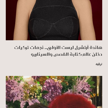
هاندة أرتشيل ليست الأولى.. نجمات تركيات
دخلن عالم كتابة القصص والسيناريو
ترفيه