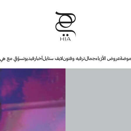
وضة
عروض الأزياء
جمال
ترفيه وفنون
لايف ستايل
أخبار
فيديو
تسوّقي مع هي