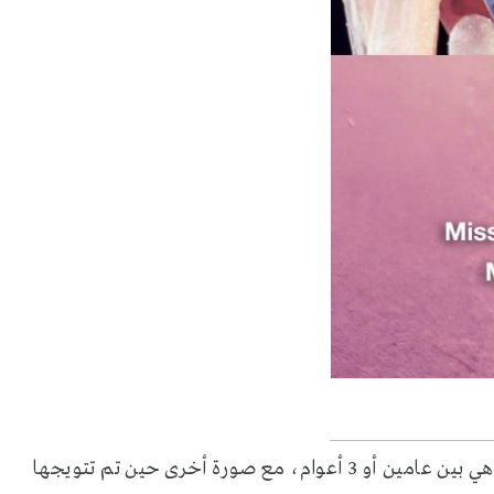
في الصورة الأولى علقت على صورة لها ترتدي فيها فستانا وهي بين عامين أو 3 أعوام، مع صورة أخرى حين تم تتويجها