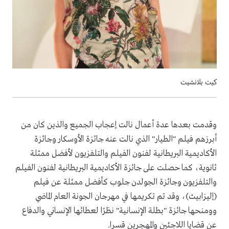
كيت بلانشيت
وقدمت بعدها عدة أعمال نالت إعجاب الجميع والذين كان من
أبرزهم فيلم "الطيار" الذي نالت عنه جائزة الأوسكار وجائزة
الأكاديمية البريطانية لفنون الفيلم والتلفزيون لأفضل ممثلة
ثانوية، كما حصلت على جائزة الأكاديمية البريطانية لفنون الفيلم
والتلفزيون وجائزة الجولدن جلوب كأفضل ممثلة عن فيلم
(إليزابيث)، وقد تم تكريمها في مهرجان الجونة العام الماضي
وومنحها جائزة "بطلة الإنسانية" نظرًا لعطائها الإنساني والدفاع
عن قضايا اللاجئين والمهجرين قسرا.