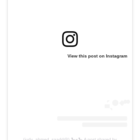
View this post on Instagram
A post shared by 🐍ج🐍 (@judy_ahmed_saadd)