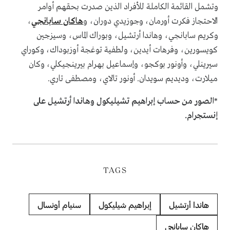
وتشمل القائمة الكاملة للأفراد الذين صدرت بحقهم أوامر
الاحتجاز فكرت أورمان، وجوزيدي دوران، و
هاكان سابانجي
،
وكريم سابانجي، وهاندا أرتشيل، وبوراك الماس، وسيزجين
كويسورين، وفرهات أيدين، ولطفية توغجة أوزبوداك، وكوراي
سيرينلي، وأونور بوكجو، وإسماعيل بهرام بيرينجيكلي، وكان
ميلارت، وديديم سويدان. أونور تالاي، ومصطفى تاري.
*الصور من حساب إبراهيم تشيليكول وهاندا أرتشيل على
إنستجرام.
TAGS
هاندا أرتشيل
إبراهيم شيليكول
سنيام أونسال
هاكان سابانجي