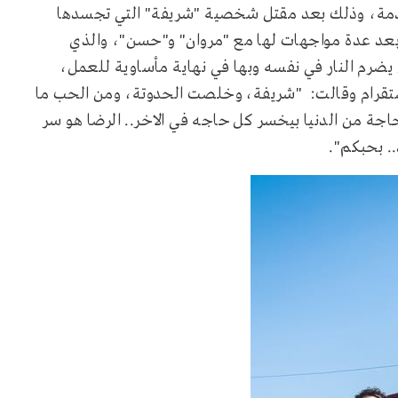
مة، وذلك بعد مقتل شخصية "شريفة" التي تجسدها
بعد عدة مواجهات لها مع "مروان" و"حسن"، والذي
 يضرم النار في نفسه وبها في نهاية مأساوية للعمل،
نستقرام وقالت: "شريفة، وخلصت الحدوتة، ومن الحب ما
حاجة من الدنيا بيخسر كل حاجه في الاخر.. الرضا هو سر
. بحبكم".