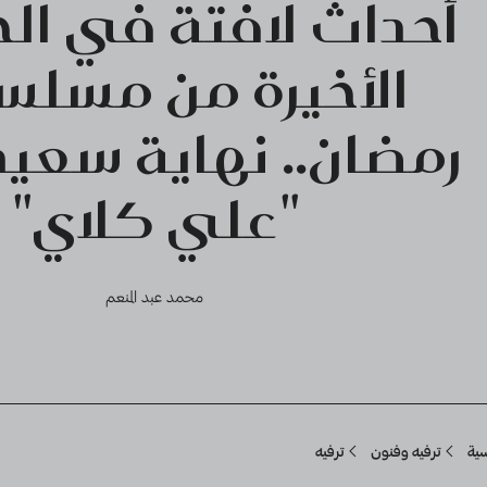
أحداث لافتة في ال
الأخيرة من مسلس
رمضان.. نهاية سعي
"علي كلاي"
محمد عبد المنعم
Breadcru
سية
ترفيه وفنون
ترفيه