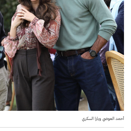
أحمد العوضي ويارا السكري