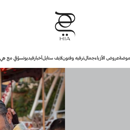
وضة
عروض الأزياء
جمال
ترفيه وفنون
لايف ستايل
أخبار
فيديو
تسوّقي مع هي