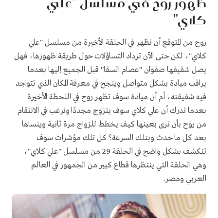
ظهور روح في مسلسل "علي
كلاي"
روح من المتوقع أن تظهر في الحلقة الأخيرة من مسلسل "علي
كلاي"، لكن حتى الآن تزداد التساؤلات حول طريقة ظهورها، فهل
يصل شقيقها صفوان "عصام السقا" قبل الجميع إليها بعدما
يراقب ميادة بشكل متواصل وينجح في معرفة المكان الذي تتواجد
فيه شقيقته، أم أن ميادة سوف تظهر روح في اللحظة الأخيرة
بعدما تدرك أن علي كلاي سوف يتزوج مجددًا وترغب في الانتقام
من روح بأن ترى بعينها كيف يخطط للزواج مرة ثانية وينساها
بعد كل ما حدث وبتلك السرعة؟ كل تلك مؤشرات سوف
تنكشف بشكل واضح في الحلقة 29 من مسلسل "علي كلاي"،
وهي الحلقة التي ينتظرها قطاع كبير من الجمهور في العالم
العربي ومصر.