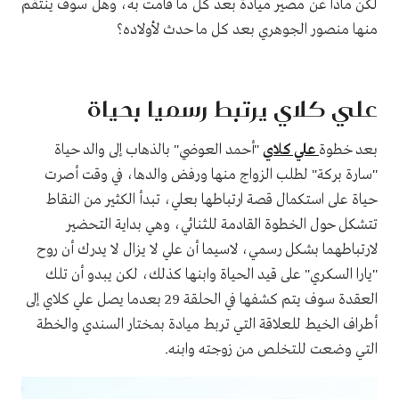
لكن ماذا عن مصير ميادة بعد كل ما قامت به، وهل سوف ينتقم
منها منصور الجوهري بعد كل ما حدث لأولاده؟
علي كلاي يرتبط رسميا بحياة
بعد خطوة
علي كلاي
"أحمد العوضي" بالذهاب إلى والد حياة
"سارة بركة" لطلب الزواج منها ورفض والدها، في وقت أصرت
حياة على استكمال قصة ارتباطها بعلي، تبدأ الكثير من النقاط
تتشكل حول الخطوة القادمة للثنائي، وهي بداية التحضير
لارتباطهما بشكل رسمي، لاسيما أن علي لا يزال لا يدرك أن روح
"يارا السكري" على قيد الحياة وابنها كذلك، لكن يبدو أن تلك
العقدة سوف يتم كشفها في الحلقة 29 بعدما يصل علي كلاي إلى
أطراف الخيط للعلاقة التي تربط ميادة بمختار السندي والخطة
التي وضعت للتخلص من زوجته وابنه.